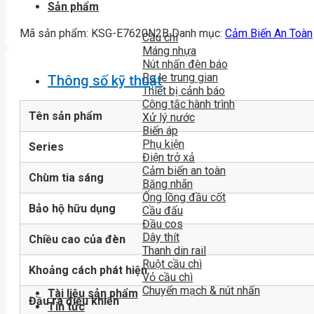
Sản phẩm
Mã sản phẩm:
KSG-E7620N2B
Danh mục:
Cảm Biến An Toàn
Cầu chì
Máng nhựa
Nút nhấn đèn báo
Rơ le trung gian
Thông số kỹ thuật
Thiết bị cảnh báo
Công tắc hành trình
Tên sản phẩm
Xử lý nước
Biến áp
Phụ kiện
Series
Điện trở xả
Cảm biến an toàn
Chùm tia sáng
Băng nhãn
Ống lồng đầu cốt
Bảo hộ hữu dụng
Cầu đấu
Đầu cos
Dây thít
Chiều cao của đèn
Thanh din rail
Ruột cầu chì
Khoảng cách phát hiện
Vỏ cầu chì
Chuyển mạch & nút nhấn
Tài liệu sản phẩm
Đầu ra điều khiển
Tin tức