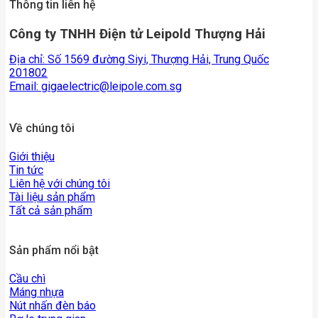
Thông tin liên hệ
Công ty TNHH Điện tử Leipold Thượng Hải
Địa chỉ: Số 1569 đường Siyi, Thượng Hải, Trung Quốc
201802
Email:
gigaelectric@leipole.com.sg
Về chúng tôi
Giới thiệu
Tin tức
Liên hệ với chúng tôi
Tài liệu sản phẩm
Tất cả sản phẩm
Sản phẩm nổi bật
Cầu chì
Máng nhựa
Nút nhấn đèn báo