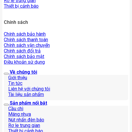
Rơ le trung gian
Thiết bị cảnh báo
Chính sách
Chính sách bảo hành
Chính sách thanh toán
Chính sách vận chuyển
Chính sách đổi trả
Chính sách bảo mật
Điều khoản sử dụng
Về chúng tôi
Giới thiệu
Tin tức
Liên hệ với chúng tôi
Tài liệu sản phẩm
Sản phẩm nổi bật
Cầu chì
Máng nhựa
Nút nhấn đèn báo
Rơ le trung gian
Thiết bị cảnh báo