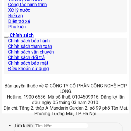
Công tắc hành trình
Xử lý nước
Biến áp
Điện trở xả
Phụ kiện
Chính sách
Chính sách bảo hành
Chính sách thanh toán
Chính sách vận chuyển
Chính sách đổi trả
Chính sách bảo mật
Điều khoản sử dụng
Bản quyền thuộc về © CÔNG TY CỔ PHẦN CÔNG NGHỆ HỢP
LONG.
Hotline: 1900 6536. Mã số thuế: 0104509916. Đăng ký lần
đầu: ngày 05 tháng 03 năm 2010.
Địa chỉ: Tầng 2, tháp A Mandarin Garden 2, số 99 phố Tân Mai,
Phường Tương Mai, TP. Hà Nội.
Tìm kiếm: