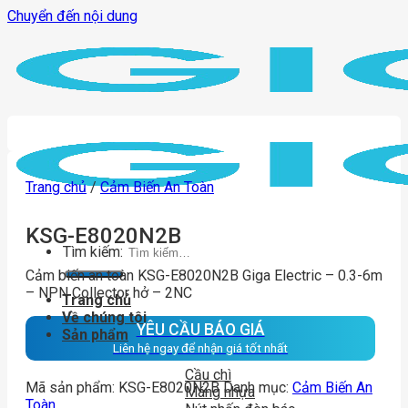
Chuyển đến nội dung
Trang chủ
/
Cảm Biến An Toàn
KSG-E8020N2B
Tìm kiếm:
Cảm biến an toàn KSG-E8020N2B Giga Electric – 0.3-6m
– NPN Collector hở – 2NC
Trang chủ
Về chúng tôi
YÊU CẦU BÁO GIÁ
Sản phẩm
Liên hệ ngay để nhận giá tốt nhất
Cầu chì
Mã sản phẩm:
KSG-E8020N2B
Danh mục:
Cảm Biến An
Máng nhựa
Toàn