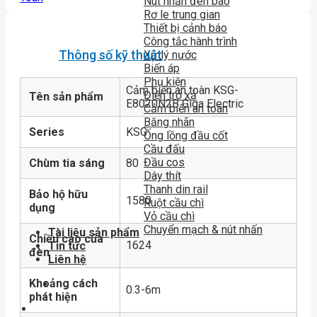
Nút nhấn đèn báo
Rơ le trung gian
Thiết bị cảnh báo
Công tắc hành trình
Thông số kỹ thuật
Xử lý nước
Biến áp
Phụ kiện
Cảm biến an toàn KSG-
Điện trở xả
Tên sản phẩm
E8020N2B Giga Electric
Cảm biến an toàn
Băng nhãn
Series
KSG
Ống lồng đầu cốt
Cầu đấu
Đầu cos
Chùm tia sáng
80
Dây thít
Thanh din rail
Bảo hộ hữu
1580
Ruột cầu chì
dụng
Vỏ cầu chì
Chuyển mạch & nút nhấn
Tài liệu sản phẩm
Chiều cao của
1624
Tin tức
đèn
Liên hệ
Khoảng cách
0.3-6m
phát hiện