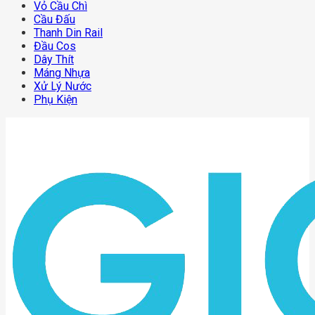
Vỏ Cầu Chì
Cầu Đấu
Thanh Din Rail
Đầu Cos
Dây Thít
Máng Nhựa
Xử Lý Nước
Phụ Kiện