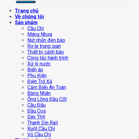
Trang chủ
Về chúng tôi
Sản phẩm
Cầu Chì
Máng Nhựa
Nút nhấn đèn báo
Rơ le trung gian
Thiết bị cảnh báo
Công tắc hành trình
Xử lý nước
Biến áp
Phụ Kiện
Điện Trở Xả
Cảm Biến An Toàn
Băng Nhãn
Ống Lồng Đầu Cốt
Cầu Đấu
Đầu Cos
Dây Thít
Thanh Din Rail
Ruột Cầu Chì
Vỏ Cầu Chì