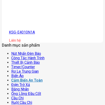
KSG-E4010N1A
Liên hệ
Danh mục sản phẩm
Nút Nhấn Đèn Báo
Công Tắc Hành Trình
Thiết Bị Cảnh Báo
Timer/counter
Rơ Le Trung Gian
Biến Áp
Cảm Biến An Toàn
Điện Trở Xả
Băng Nhãn
Ống Lồng Đầu Cốt
Cầu Chì
Ruột Cầu Chì