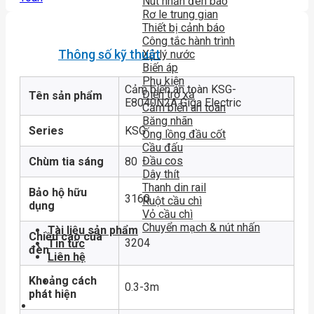
Nút nhấn đèn báo
Rơ le trung gian
Thiết bị cảnh báo
Công tắc hành trình
Thông số kỹ thuật
Xử lý nước
Biến áp
Phụ kiện
Cảm biến an toàn KSG-
Điện trở xả
Tên sản phẩm
E8040N2A Giga Electric
Cảm biến an toàn
Băng nhãn
Series
KSG
Ống lồng đầu cốt
Cầu đấu
Đầu cos
Chùm tia sáng
80
Dây thít
Thanh din rail
Bảo hộ hữu
3160
Ruột cầu chì
dụng
Vỏ cầu chì
Chuyển mạch & nút nhấn
Tài liệu sản phẩm
Chiều cao của
3204
Tin tức
đèn
Liên hệ
Khoảng cách
0.3-3m
phát hiện