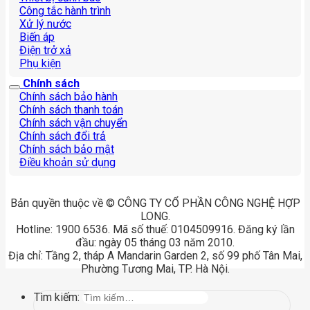
Công tắc hành trình
Xử lý nước
Biến áp
Điện trở xả
Phụ kiện
Chính sách
Chính sách bảo hành
Chính sách thanh toán
Chính sách vận chuyển
Chính sách đổi trả
Chính sách bảo mật
Điều khoản sử dụng
Bản quyền thuộc về © CÔNG TY CỔ PHẦN CÔNG NGHỆ HỢP
LONG.
Hotline: 1900 6536. Mã số thuế: 0104509916. Đăng ký lần
đầu: ngày 05 tháng 03 năm 2010.
Địa chỉ: Tầng 2, tháp A Mandarin Garden 2, số 99 phố Tân Mai,
Phường Tương Mai, TP. Hà Nội.
Tìm kiếm: