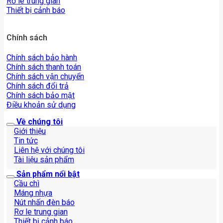
Rơ le trung gian
Thiết bị cảnh báo
Chính sách
Chính sách bảo hành
Chính sách thanh toán
Chính sách vận chuyển
Chính sách đổi trả
Chính sách bảo mật
Điều khoản sử dụng
Về chúng tôi
Giới thiệu
Tin tức
Liên hệ với chúng tôi
Tài liệu sản phẩm
Sản phẩm nổi bật
Cầu chì
Máng nhựa
Nút nhấn đèn báo
Rơ le trung gian
Thiết bị cảnh báo