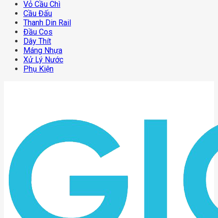
Vỏ Cầu Chì
Cầu Đấu
Thanh Din Rail
Đầu Cos
Dây Thít
Máng Nhựa
Xử Lý Nước
Phụ Kiện