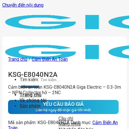
Chuyển đến nội dung
Trang chủ
/
Cảm Biến An Toàn
KSG-E8040N2A
Tìm kiếm:
Cảm biến an toàn KSG-E8040N2A Giga Electric – 0.3-3m
– NPN Collector hở – 2NC
Trang chủ
Về chúng tôi
YÊU CẦU BÁO GIÁ
Sản phẩm
Liên hệ ngay để nhận giá tốt nhất
Cầu chì
Mã sản phẩm:
KSG-E8040N2A
Danh mục:
Cảm Biến An
Máng nhựa
Toàn