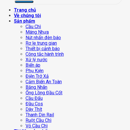
Trang chủ
Về chúng tôi
Sản phẩm
Cầu Chì
Máng Nhựa
Nút nhấn đèn báo
Rơ le trung gian
Thiết bị cảnh báo
Công tắc hành trình
Xử lý nước
Biến áp
Phụ Kiện
Điện Trở Xả
Cảm Biến An Toàn
Băng Nhãn
Ống Lồng Đầu Cốt
Cầu Đấu
Đầu Cos
Dây Thít
Thanh Din Rail
Ruột Cầu Chì
Vỏ Cầu Chì