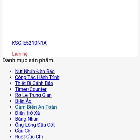
KSG-E5210N1A
Liên hệ
Danh mục sản phẩm
Nút Nhấn Đèn Báo
Công Tắc Hành Trình
Thiết Bị Cảnh Báo
Timer/counter
Rơ Le Trung Gian
Biến Áp
Cảm Biến An Toàn
Điện Trở Xả
Băng Nhãn
Ống Lồng Đầu Cốt
Cầu Chì
Ruột Cầu Chì