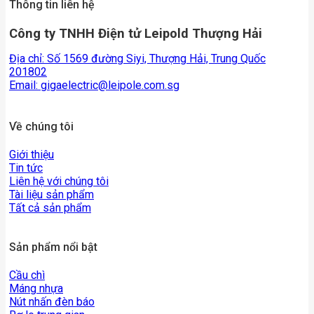
Thông tin liên hệ
Công ty TNHH Điện tử Leipold Thượng Hải
Địa chỉ: Số 1569 đường Siyi, Thượng Hải, Trung Quốc
201802
Email:
gigaelectric@leipole.com.sg
Về chúng tôi
Giới thiệu
Tin tức
Liên hệ với chúng tôi
Tài liệu sản phẩm
Tất cả sản phẩm
Sản phẩm nổi bật
Cầu chì
Máng nhựa
Nút nhấn đèn báo