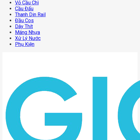
Vỏ Cầu Chì
Cầu Đấu
Thanh Din Rail
Đầu Cos
Dây Thít
Máng Nhựa
Xử Lý Nước
Phụ Kiện