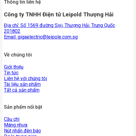
Thông tin liên hệ
Công ty TNHH Điện tử Leipold Thượng Hải
Địa chỉ: Số 1569 đường Siyi, Thượng Hải, Trung Quốc
201802
Email:
gigaelectric@leipole.com.sg
Về chúng tôi
Giới thiệu
Tin tức
Liên hệ với chúng tôi
Tài liệu sản phẩm
Tất cả sản phẩm
Sản phẩm nổi bật
Cầu chì
Máng nhựa
Nút nhấn đèn báo