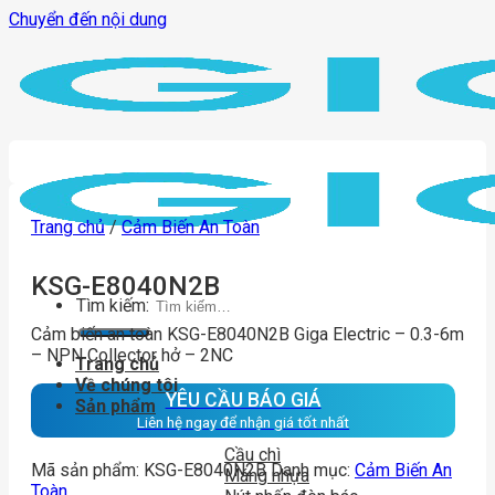
Chuyển đến nội dung
Trang chủ
/
Cảm Biến An Toàn
KSG-E8040N2B
Tìm kiếm:
Cảm biến an toàn KSG-E8040N2B Giga Electric – 0.3-6m
– NPN Collector hở – 2NC
Trang chủ
Về chúng tôi
YÊU CẦU BÁO GIÁ
Sản phẩm
Liên hệ ngay để nhận giá tốt nhất
Cầu chì
Mã sản phẩm:
KSG-E8040N2B
Danh mục:
Cảm Biến An
Máng nhựa
Toàn