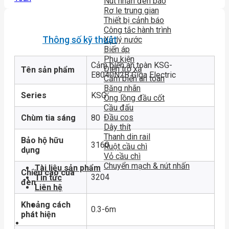
Nút nhấn đèn báo
Rơ le trung gian
Thiết bị cảnh báo
Công tắc hành trình
Thông số kỹ thuật
Xử lý nước
Biến áp
Phụ kiện
Cảm biến an toàn KSG-
Điện trở xả
Tên sản phẩm
E8040N2B Giga Electric
Cảm biến an toàn
Băng nhãn
Series
KSG
Ống lồng đầu cốt
Cầu đấu
Đầu cos
Chùm tia sáng
80
Dây thít
Thanh din rail
Bảo hộ hữu
3160
Ruột cầu chì
dụng
Vỏ cầu chì
Chuyển mạch & nút nhấn
Tài liệu sản phẩm
Chiều cao của
3204
Tin tức
đèn
Liên hệ
Khoảng cách
0.3-6m
phát hiện