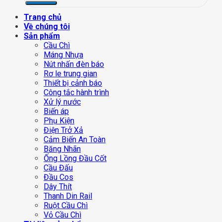
Trang chủ
Về chúng tôi
Sản phẩm
Cầu Chì
Máng Nhựa
Nút nhấn đèn báo
Rơ le trung gian
Thiết bị cảnh báo
Công tắc hành trình
Xử lý nước
Biến áp
Phụ Kiện
Điện Trở Xả
Cảm Biến An Toàn
Băng Nhãn
Ống Lồng Đầu Cốt
Cầu Đấu
Đầu Cos
Dây Thít
Thanh Din Rail
Ruột Cầu Chì
Vỏ Cầu Chì