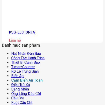
KSG-E3010N1A
Liên hệ
Danh mục sản phẩm
Nút Nhấn Đèn Báo
Công Tắc Hành Trình
Thiết Bị Cảnh Báo
Timer/counter
Rơ Le Trung Gian
Biến Áp
Cảm Biến An Toàn
Điện Trở Xả
Băng Nhãn
Ống Lồng Đầu Cốt
Cầu Chì
Ruột Cầu Chì