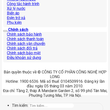
Công tắc hành trình
Xử lý nước
Biến áp
Điện trở xả
Phụ kiện
Chính sách
Chính sách bảo hành
Chính sách thanh toán
Chính sách vận chuyển
Chính sách đổi trả
Chính sách bảo mật
Điều khoản sử dụng
Bản quyền thuộc về © CÔNG TY CỔ PHẦN CÔNG NGHỆ HỢP
LONG.
Hotline: 1900 6536. Mã số thuế: 0104509916. Đăng ký lần
đầu: ngày 05 tháng 03 năm 2010.
Địa chỉ: Tầng 2, tháp A Mandarin Garden 2, số 99 phố Tân Mai,
Phường Tương Mai, TP. Hà Nội.
Tìm kiếm: