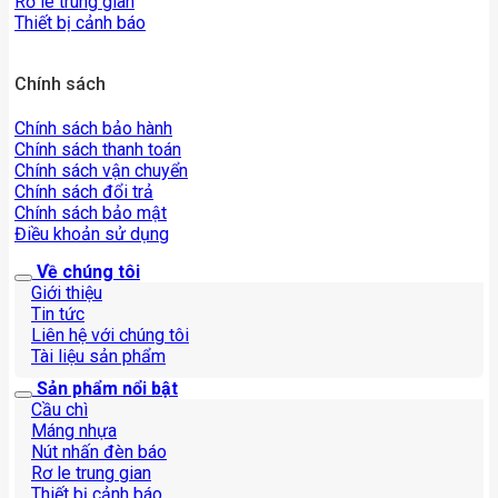
Rơ le trung gian
Thiết bị cảnh báo
Chính sách
Chính sách bảo hành
Chính sách thanh toán
Chính sách vận chuyển
Chính sách đổi trả
Chính sách bảo mật
Điều khoản sử dụng
Về chúng tôi
Giới thiệu
Tin tức
Liên hệ với chúng tôi
Tài liệu sản phẩm
Sản phẩm nổi bật
Cầu chì
Máng nhựa
Nút nhấn đèn báo
Rơ le trung gian
Thiết bị cảnh báo