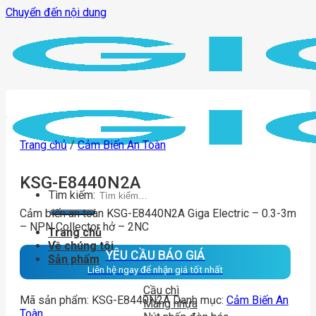
Chuyển đến nội dung
Trang chủ
/
Cảm Biến An Toàn
KSG-E8440N2A
Tìm kiếm:
Cảm biến an toàn KSG-E8440N2A Giga Electric – 0.3-3m
– NPN Collector hở – 2NC
Trang chủ
Về chúng tôi
YÊU CẦU BÁO GIÁ
Sản phẩm
Liên hệ ngay để nhận giá tốt nhất
Cầu chì
Mã sản phẩm:
KSG-E8440N2A
Danh mục:
Cảm Biến An
Máng nhựa
Toàn