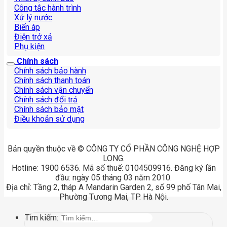
Công tắc hành trình
Xử lý nước
Biến áp
Điện trở xả
Phụ kiện
Chính sách
Chính sách bảo hành
Chính sách thanh toán
Chính sách vận chuyển
Chính sách đổi trả
Chính sách bảo mật
Điều khoản sử dụng
Bản quyền thuộc về © CÔNG TY CỔ PHẦN CÔNG NGHỆ HỢP
LONG.
Hotline: 1900 6536. Mã số thuế: 0104509916. Đăng ký lần
đầu: ngày 05 tháng 03 năm 2010.
Địa chỉ: Tầng 2, tháp A Mandarin Garden 2, số 99 phố Tân Mai,
Phường Tương Mai, TP. Hà Nội.
Tìm kiếm: