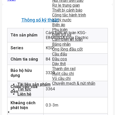
Nút nhấn đèn báo
Rơ le trung gian
Thiết bị cảnh báo
Công tắc hành trình
Thông số kỹ thuật
Xử lý nước
Biến áp
Phụ kiện
Cảm biến an toàn KSG-
Điện trở xả
Tên sản phẩm
E8440N2A Giga Electric
Cảm biến an toàn
Băng nhãn
Series
KSG
Ống lồng đầu cốt
Cầu đấu
Đầu cos
Chùm tia sáng
84
Dây thít
Thanh din rail
Bảo hộ hữu
3320
Ruột cầu chì
dụng
Vỏ cầu chì
Chuyển mạch & nút nhấn
Tài liệu sản phẩm
Chiều cao của
3364
Tin tức
đèn
Liên hệ
Khoảng cách
0.3-3m
phát hiện