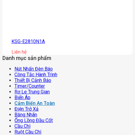
KSG-E2810N1A
Liên hệ
Danh mục sản phẩm
Nút Nhấn Đèn Báo
Công Tắc Hành Trình
Thiết Bị Cảnh Báo
Timer/counter
Rơ Le Trung Gian
Biến Áp
Cảm Biến An Toàn
Điện Trở Xả
Băng Nhãn
Ống Lồng Đầu Cốt
Cầu Chì
Ruột Cầu Chì