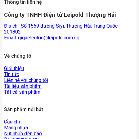
Thông tin liên hệ
Công ty TNHH Điện tử Leipold Thượng Hải
Địa chỉ: Số 1569 đường Siyi, Thượng Hải, Trung Quốc
201802
Email:
gigaelectric@leipole.com.sg
Về chúng tôi
Giới thiệu
Tin tức
Liên hệ với chúng tôi
Tài liệu sản phẩm
Tất cả sản phẩm
Sản phẩm nổi bật
Cầu chì
Máng nhựa
Nút nhấn đèn báo