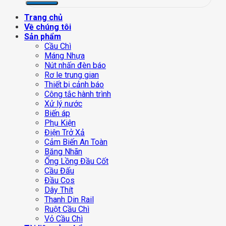
Trang chủ
Về chúng tôi
Sản phẩm
Cầu Chì
Máng Nhựa
Nút nhấn đèn báo
Rơ le trung gian
Thiết bị cảnh báo
Công tắc hành trình
Xử lý nước
Biến áp
Phụ Kiện
Điện Trở Xả
Cảm Biến An Toàn
Băng Nhãn
Ống Lồng Đầu Cốt
Cầu Đấu
Đầu Cos
Dây Thít
Thanh Din Rail
Ruột Cầu Chì
Vỏ Cầu Chì