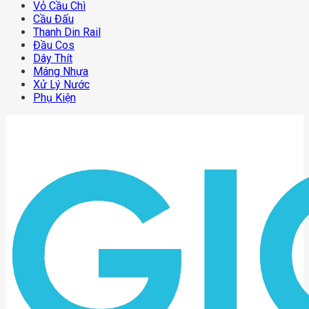
Vỏ Cầu Chì
Cầu Đấu
Thanh Din Rail
Đầu Cos
Dây Thít
Máng Nhựa
Xử Lý Nước
Phụ Kiện