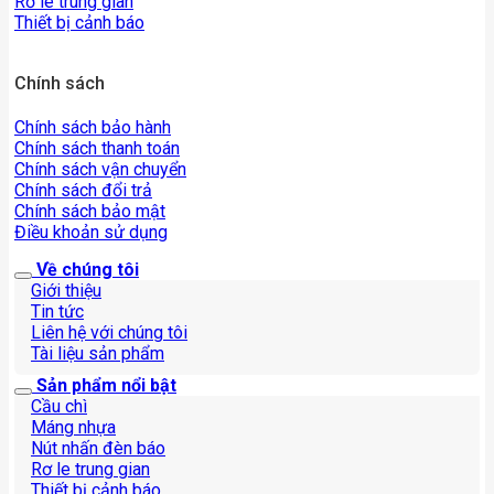
Rơ le trung gian
Thiết bị cảnh báo
Chính sách
Chính sách bảo hành
Chính sách thanh toán
Chính sách vận chuyển
Chính sách đổi trả
Chính sách bảo mật
Điều khoản sử dụng
Về chúng tôi
Giới thiệu
Tin tức
Liên hệ với chúng tôi
Tài liệu sản phẩm
Sản phẩm nổi bật
Cầu chì
Máng nhựa
Nút nhấn đèn báo
Rơ le trung gian
Thiết bị cảnh báo