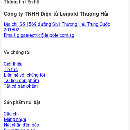
Thông tin liên hệ
Công ty TNHH Điện tử Leipold Thượng Hải
Địa chỉ: Số 1569 đường Siyi, Thượng Hải, Trung Quốc
201802
Email:
gigaelectric@leipole.com.sg
Về chúng tôi
Giới thiệu
Tin tức
Liên hệ với chúng tôi
Tài liệu sản phẩm
Tất cả sản phẩm
Sản phẩm nổi bật
Cầu chì
Máng nhựa
Nút nhấn đèn báo