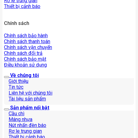
Rơ le trung gian
Thiết bị cảnh báo
Chính sách
Chính sách bảo hành
Chính sách thanh toán
Chính sách vận chuyển
Chính sách đổi trả
Chính sách bảo mật
Điều khoản sử dụng
Về chúng tôi
Giới thiệu
Tin tức
Liên hệ với chúng tôi
Tài liệu sản phẩm
Sản phẩm nổi bật
Cầu chì
Máng nhựa
Nút nhấn đèn báo
Rơ le trung gian
Thiết bị cảnh báo