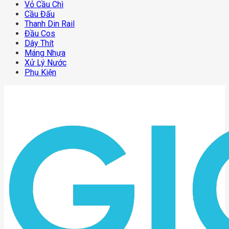
Vỏ Cầu Chì
Cầu Đấu
Thanh Din Rail
Đầu Cos
Dây Thít
Máng Nhựa
Xử Lý Nước
Phụ Kiện