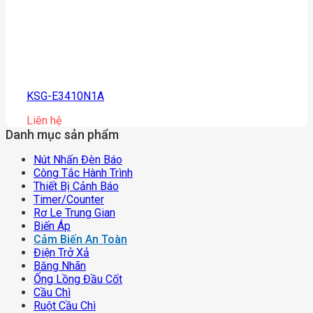
KSG-E3410N1A
Liên hệ
Danh mục sản phẩm
Nút Nhấn Đèn Báo
Công Tắc Hành Trình
Thiết Bị Cảnh Báo
Timer/counter
Rơ Le Trung Gian
Biến Áp
Cảm Biến An Toàn
Điện Trở Xả
Băng Nhãn
Ống Lồng Đầu Cốt
Cầu Chì
Ruột Cầu Chì