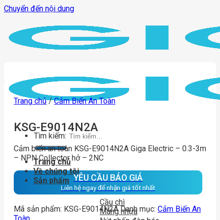
Chuyển đến nội dung
Trang chủ
/
Cảm Biến An Toàn
KSG-E9014N2A
Tìm kiếm:
Cảm biến an toàn KSG-E9014N2A Giga Electric – 0.3-3m
– NPN Collector hở – 2NC
Trang chủ
Về chúng tôi
YÊU CẦU BÁO GIÁ
Sản phẩm
Liên hệ ngay để nhận giá tốt nhất
Cầu chì
Mã sản phẩm:
KSG-E9014N2A
Danh mục:
Cảm Biến An
Máng nhựa
Toàn