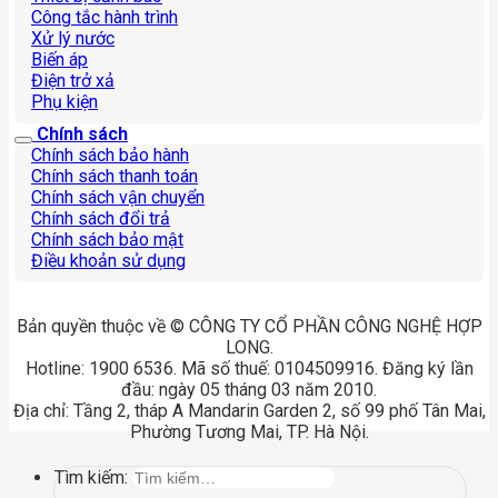
Công tắc hành trình
Xử lý nước
Biến áp
Điện trở xả
Phụ kiện
Chính sách
Chính sách bảo hành
Chính sách thanh toán
Chính sách vận chuyển
Chính sách đổi trả
Chính sách bảo mật
Điều khoản sử dụng
Bản quyền thuộc về © CÔNG TY CỔ PHẦN CÔNG NGHỆ HỢP
LONG.
Hotline: 1900 6536. Mã số thuế: 0104509916. Đăng ký lần
đầu: ngày 05 tháng 03 năm 2010.
Địa chỉ: Tầng 2, tháp A Mandarin Garden 2, số 99 phố Tân Mai,
Phường Tương Mai, TP. Hà Nội.
Tìm kiếm: