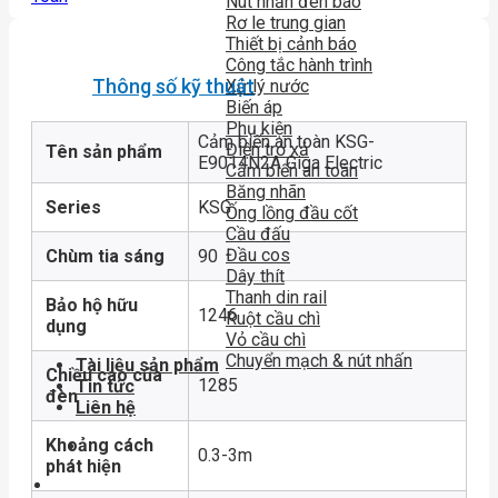
Nút nhấn đèn báo
Rơ le trung gian
Thiết bị cảnh báo
Công tắc hành trình
Thông số kỹ thuật
Xử lý nước
Biến áp
Phụ kiện
Cảm biến an toàn KSG-
Điện trở xả
Tên sản phẩm
E9014N2A Giga Electric
Cảm biến an toàn
Băng nhãn
Series
KSG
Ống lồng đầu cốt
Cầu đấu
Đầu cos
Chùm tia sáng
90
Dây thít
Thanh din rail
Bảo hộ hữu
1246
Ruột cầu chì
dụng
Vỏ cầu chì
Chuyển mạch & nút nhấn
Tài liệu sản phẩm
Chiều cao của
1285
Tin tức
đèn
Liên hệ
Khoảng cách
0.3-3m
phát hiện