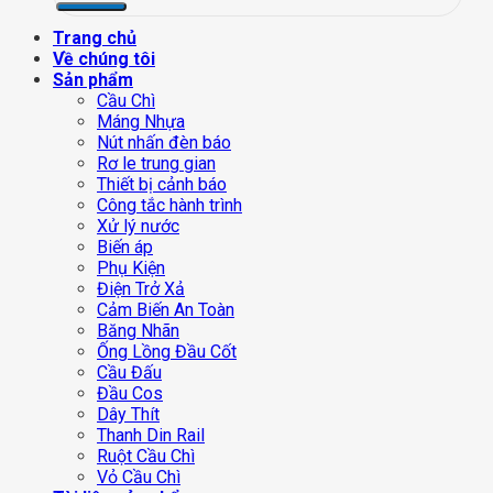
Trang chủ
Về chúng tôi
Sản phẩm
Cầu Chì
Máng Nhựa
Nút nhấn đèn báo
Rơ le trung gian
Thiết bị cảnh báo
Công tắc hành trình
Xử lý nước
Biến áp
Phụ Kiện
Điện Trở Xả
Cảm Biến An Toàn
Băng Nhãn
Ống Lồng Đầu Cốt
Cầu Đấu
Đầu Cos
Dây Thít
Thanh Din Rail
Ruột Cầu Chì
Vỏ Cầu Chì