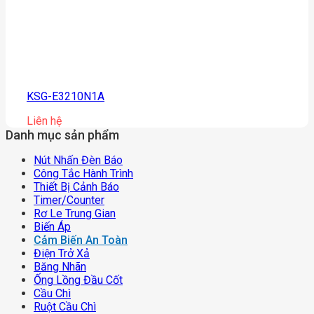
KSG-E3210N1A
Liên hệ
Danh mục sản phẩm
Nút Nhấn Đèn Báo
Công Tắc Hành Trình
Thiết Bị Cảnh Báo
Timer/counter
Rơ Le Trung Gian
Biến Áp
Cảm Biến An Toàn
Điện Trở Xả
Băng Nhãn
Ống Lồng Đầu Cốt
Cầu Chì
Ruột Cầu Chì