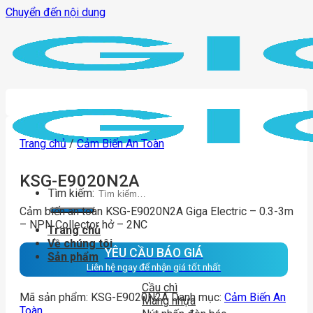
Chuyển đến nội dung
Trang chủ
/
Cảm Biến An Toàn
KSG-E9020N2A
Tìm kiếm:
Cảm biến an toàn KSG-E9020N2A Giga Electric – 0.3-3m
– NPN Collector hở – 2NC
Trang chủ
Về chúng tôi
YÊU CẦU BÁO GIÁ
Sản phẩm
Liên hệ ngay để nhận giá tốt nhất
Cầu chì
Mã sản phẩm:
KSG-E9020N2A
Danh mục:
Cảm Biến An
Máng nhựa
Toàn