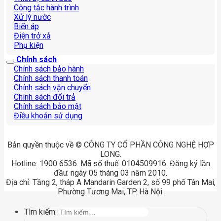
Công tắc hành trình
Xử lý nước
Biến áp
Điện trở xả
Phụ kiện
Chính sách
Chính sách bảo hành
Chính sách thanh toán
Chính sách vận chuyển
Chính sách đổi trả
Chính sách bảo mật
Điều khoản sử dụng
Bản quyền thuộc về © CÔNG TY CỔ PHẦN CÔNG NGHỆ HỢP
LONG.
Hotline: 1900 6536. Mã số thuế: 0104509916. Đăng ký lần
đầu: ngày 05 tháng 03 năm 2010.
Địa chỉ: Tầng 2, tháp A Mandarin Garden 2, số 99 phố Tân Mai,
Phường Tương Mai, TP. Hà Nội.
Tìm kiếm: