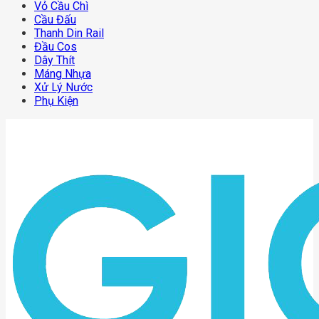
Vỏ Cầu Chì
Cầu Đấu
Thanh Din Rail
Đầu Cos
Dây Thít
Máng Nhựa
Xử Lý Nước
Phụ Kiện