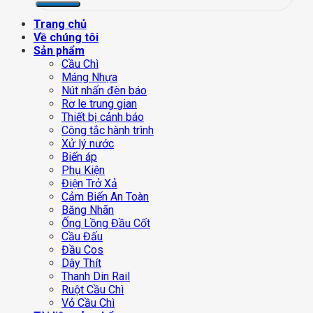
Trang chủ
Về chúng tôi
Sản phẩm
Cầu Chì
Máng Nhựa
Nút nhấn đèn báo
Rơ le trung gian
Thiết bị cảnh báo
Công tắc hành trình
Xử lý nước
Biến áp
Phụ Kiện
Điện Trở Xả
Cảm Biến An Toàn
Băng Nhãn
Ống Lồng Đầu Cốt
Cầu Đấu
Đầu Cos
Dây Thít
Thanh Din Rail
Ruột Cầu Chì
Vỏ Cầu Chì