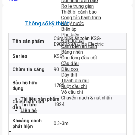
Nút nhấn đèn báo
Rơ le trung gian
Thiết bị cảnh báo
Công tắc hành trình
Thông số kỹ thuật
Xử lý nước
Biến áp
Phụ kiện
Cảm biến an toàn KSG-
Điện trở xả
Tên sản phẩm
E9020N2A Giga Electric
Cảm biến an toàn
Băng nhãn
Series
KSG
Ống lồng đầu cốt
Cầu đấu
Đầu cos
Chùm tia sáng
90
Dây thít
Thanh din rail
Bảo hộ hữu
1780
Ruột cầu chì
dụng
Vỏ cầu chì
Chuyển mạch & nút nhấn
Tài liệu sản phẩm
Chiều cao của
1824
Tin tức
đèn
Liên hệ
Khoảng cách
0.3-3m
phát hiện