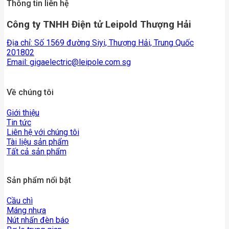
Thông tin liên hệ
Công ty TNHH Điện tử Leipold Thượng Hải
Địa chỉ: Số 1569 đường Siyi, Thượng Hải, Trung Quốc
201802
Email:
gigaelectric@leipole.com.sg
Về chúng tôi
Giới thiệu
Tin tức
Liên hệ với chúng tôi
Tài liệu sản phẩm
Tất cả sản phẩm
Sản phẩm nổi bật
Cầu chì
Máng nhựa
Nút nhấn đèn báo