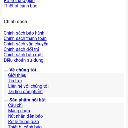
Rơ le trung gian
Thiết bị cảnh báo
Chính sách
Chính sách bảo hành
Chính sách thanh toán
Chính sách vận chuyển
Chính sách đổi trả
Chính sách bảo mật
Điều khoản sử dụng
Về chúng tôi
Giới thiệu
Tin tức
Liên hệ với chúng tôi
Tài liệu sản phẩm
Sản phẩm nổi bật
Cầu chì
Máng nhựa
Nút nhấn đèn báo
Rơ le trung gian
Thiết bị cảnh báo