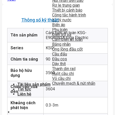
Nút nhấn đèn báo
Rơ le trung gian
Thiết bị cảnh báo
Công tắc hành trình
Thông số kỹ thuật
Xử lý nước
Biến áp
Phụ kiện
Cảm biến an toàn KSG-
Điện trở xả
Tên sản phẩm
E9040N2A Giga Electric
Cảm biến an toàn
Băng nhãn
Series
KSG
Ống lồng đầu cốt
Cầu đấu
Đầu cos
Chùm tia sáng
90
Dây thít
Thanh din rail
Bảo hộ hữu
3560
Ruột cầu chì
dụng
Vỏ cầu chì
Chuyển mạch & nút nhấn
Tài liệu sản phẩm
Chiều cao của
3604
Tin tức
đèn
Liên hệ
Khoảng cách
0.3-3m
phát hiện