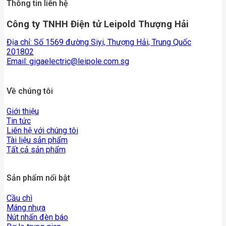
Thông tin liên hệ
Công ty TNHH Điện tử Leipold Thượng Hải
Địa chỉ: Số 1569 đường Siyi, Thượng Hải, Trung Quốc
201802
Email:
gigaelectric@leipole.com.sg
Về chúng tôi
Giới thiệu
Tin tức
Liên hệ với chúng tôi
Tài liệu sản phẩm
Tất cả sản phẩm
Sản phẩm nổi bật
Cầu chì
Máng nhựa
Nút nhấn đèn báo