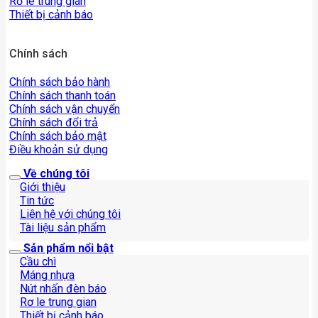
Rơ le trung gian
Thiết bị cảnh báo
Chính sách
Chính sách bảo hành
Chính sách thanh toán
Chính sách vận chuyển
Chính sách đổi trả
Chính sách bảo mật
Điều khoản sử dụng
Về chúng tôi
Giới thiệu
Tin tức
Liên hệ với chúng tôi
Tài liệu sản phẩm
Sản phẩm nổi bật
Cầu chì
Máng nhựa
Nút nhấn đèn báo
Rơ le trung gian
Thiết bị cảnh báo