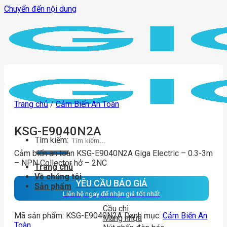
Chuyển đến nội dung
Trang chủ
/
Cảm Biến An Toàn
KSG-E9040N2A
Tìm kiếm:
Cảm biến an toàn KSG-E9040N2A Giga Electric – 0.3-3m
– NPN Collector hở – 2NC
Trang chủ
Về chúng tôi
YÊU CẦU BÁO GIÁ
Sản phẩm
Liên hệ ngay để nhận giá tốt nhất
Cầu chì
Mã sản phẩm:
KSG-E9040N2A
Danh mục:
Cảm Biến An
Máng nhựa
Toàn