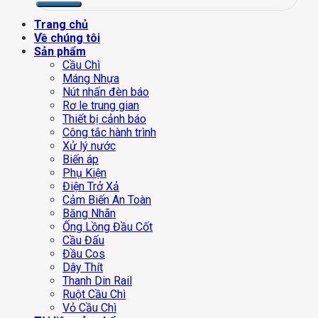
Trang chủ
Về chúng tôi
Sản phẩm
Cầu Chì
Máng Nhựa
Nút nhấn đèn báo
Rơ le trung gian
Thiết bị cảnh báo
Công tắc hành trình
Xử lý nước
Biến áp
Phụ Kiện
Điện Trở Xả
Cảm Biến An Toàn
Băng Nhãn
Ống Lồng Đầu Cốt
Cầu Đấu
Đầu Cos
Dây Thít
Thanh Din Rail
Ruột Cầu Chì
Vỏ Cầu Chì