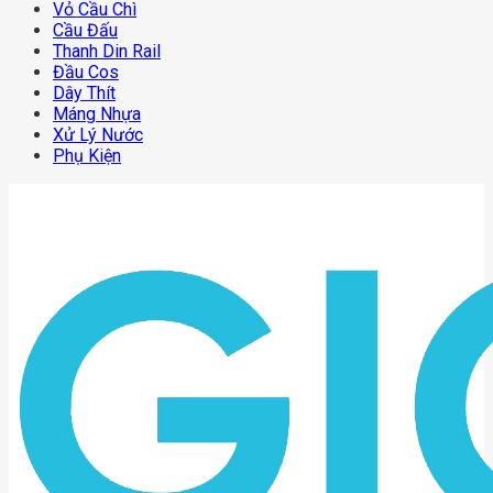
Vỏ Cầu Chì
Cầu Đấu
Thanh Din Rail
Đầu Cos
Dây Thít
Máng Nhựa
Xử Lý Nước
Phụ Kiện