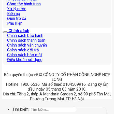
Công tắc hành trình
Xử lý nước
Biến áp
Điện trở xả
Phụ kiện
Chính sách
Chính sách bảo hành
Chính sách thanh toán
Chính sách vận chuyển
Chính sách đổi trả
Chính sách bảo mật
Điều khoản sử dụng
Bản quyền thuộc về © CÔNG TY CỔ PHẦN CÔNG NGHỆ HỢP
LONG.
Hotline: 1900 6536. Mã số thuế: 0104509916. Đăng ký lần
đầu: ngày 05 tháng 03 năm 2010.
Địa chỉ: Tầng 2, tháp A Mandarin Garden 2, số 99 phố Tân Mai,
Phường Tương Mai, TP. Hà Nội.
Tìm kiếm: