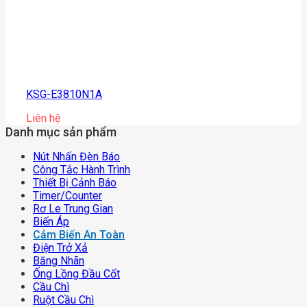
KSG-E3810N1A
Liên hệ
Danh mục sản phẩm
Nút Nhấn Đèn Báo
Công Tắc Hành Trình
Thiết Bị Cảnh Báo
Timer/counter
Rơ Le Trung Gian
Biến Áp
Cảm Biến An Toàn
Điện Trở Xả
Băng Nhãn
Ống Lồng Đầu Cốt
Cầu Chì
Ruột Cầu Chì