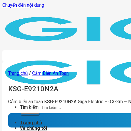
Chuyển đến nội dung
Trang chủ
/
Cảm Biến An Toàn
KSG-E9210N2A
Cảm biến an toàn KSG-E9210N2A Giga Electric – 0.3-3m – 
Tìm kiếm:
Trang chủ
Về chúng tôi