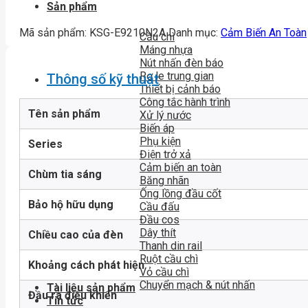
Sản phẩm
Mã sản phẩm:
KSG-E9210N2A
Danh mục:
Cảm Biến An Toàn
Cầu chì
Máng nhựa
Nút nhấn đèn báo
Rơ le trung gian
Thông số kỹ thuật
Thiết bị cảnh báo
Công tắc hành trình
Tên sản phẩm
Xử lý nước
Biến áp
Phụ kiện
Series
Điện trở xả
Cảm biến an toàn
Chùm tia sáng
Băng nhãn
Ống lồng đầu cốt
Bảo hộ hữu dụng
Cầu đấu
Đầu cos
Dây thít
Chiều cao của đèn
Thanh din rail
Ruột cầu chì
Khoảng cách phát hiện
Vỏ cầu chì
Chuyển mạch & nút nhấn
Tài liệu sản phẩm
Đầu ra điều khiển
Tin tức