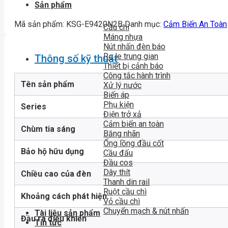
Sản phẩm
Mã sản phẩm:
KSG-E9420N2B
Danh mục:
Cảm Biến An Toàn
Cầu chì
Máng nhựa
Nút nhấn đèn báo
Rơ le trung gian
Thông số kỹ thuật
Thiết bị cảnh báo
Công tắc hành trình
Tên sản phẩm
Xử lý nước
Biến áp
Phụ kiện
Series
Điện trở xả
Cảm biến an toàn
Chùm tia sáng
Băng nhãn
Ống lồng đầu cốt
Bảo hộ hữu dụng
Cầu đấu
Đầu cos
Dây thít
Chiều cao của đèn
Thanh din rail
Ruột cầu chì
Khoảng cách phát hiện
Vỏ cầu chì
Chuyển mạch & nút nhấn
Tài liệu sản phẩm
Đầu ra điều khiển
Tin tức