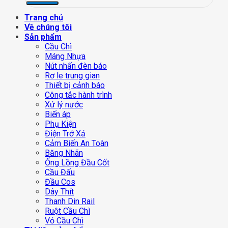
Trang chủ
Về chúng tôi
Sản phẩm
Cầu Chì
Máng Nhựa
Nút nhấn đèn báo
Rơ le trung gian
Thiết bị cảnh báo
Công tắc hành trình
Xử lý nước
Biến áp
Phụ Kiện
Điện Trở Xả
Cảm Biến An Toàn
Băng Nhãn
Ống Lồng Đầu Cốt
Cầu Đấu
Đầu Cos
Dây Thít
Thanh Din Rail
Ruột Cầu Chì
Vỏ Cầu Chì