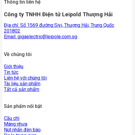
Thông tin liên hệ
Công ty TNHH Điện tử Leipold Thượng Hải
Địa chỉ: Số 1569 đường Siyi, Thượng Hải, Trung Quốc
201802
Email:
gigaelectric@leipole.com.sg
Về chúng tôi
Giới thiệu
Tin tức
Liên hệ với chúng tôi
Tài liệu sản phẩm
Tất cả sản phẩm
Sản phẩm nổi bật
Cầu chì
Máng nhựa
Nút nhấn đèn báo