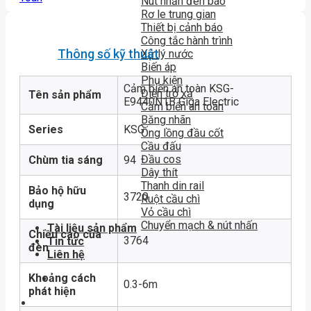
Nút nhấn đèn báo
Rơ le trung gian
Thiết bị cảnh báo
Công tắc hành trình
Thông số kỹ thuật
Xử lý nước
Biến áp
Phụ kiện
Cảm biến an toàn KSG-
Điện trở xả
Tên sản phẩm
E9440N1B Giga Electric
Cảm biến an toàn
Băng nhãn
Series
KSG
Ống lồng đầu cốt
Cầu đấu
Đầu cos
Chùm tia sáng
94
Dây thít
Thanh din rail
Bảo hộ hữu
3720
Ruột cầu chì
dụng
Vỏ cầu chì
Chuyển mạch & nút nhấn
Tài liệu sản phẩm
Chiều cao của
3764
Tin tức
đèn
Liên hệ
Khoảng cách
0.3-6m
phát hiện