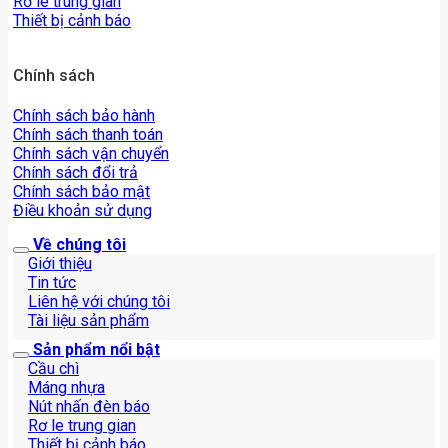
Rơ le trung gian
Thiết bị cảnh báo
Chính sách
Chính sách bảo hành
Chính sách thanh toán
Chính sách vận chuyển
Chính sách đổi trả
Chính sách bảo mật
Điều khoản sử dụng
Về chúng tôi
Giới thiệu
Tin tức
Liên hệ với chúng tôi
Tài liệu sản phẩm
Sản phẩm nổi bật
Cầu chì
Máng nhựa
Nút nhấn đèn báo
Rơ le trung gian
Thiết bị cảnh báo