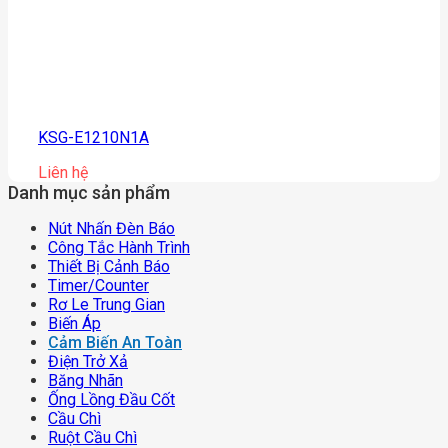
KSG-E1210N1A
Liên hệ
Danh mục sản phẩm
Nút Nhấn Đèn Báo
Công Tắc Hành Trình
Thiết Bị Cảnh Báo
Timer/counter
Rơ Le Trung Gian
Biến Áp
Cảm Biến An Toàn
Điện Trở Xả
Băng Nhãn
Ống Lồng Đầu Cốt
Cầu Chì
Ruột Cầu Chì