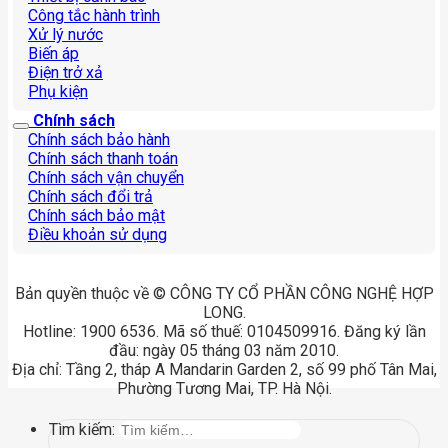
Công tắc hành trình
Xử lý nước
Biến áp
Điện trở xả
Phụ kiện
Chính sách
Chính sách bảo hành
Chính sách thanh toán
Chính sách vận chuyển
Chính sách đổi trả
Chính sách bảo mật
Điều khoản sử dụng
Bản quyền thuộc về © CÔNG TY CỔ PHẦN CÔNG NGHỆ HỢP
LONG.
Hotline: 1900 6536. Mã số thuế: 0104509916. Đăng ký lần
đầu: ngày 05 tháng 03 năm 2010.
Địa chỉ: Tầng 2, tháp A Mandarin Garden 2, số 99 phố Tân Mai,
Phường Tương Mai, TP. Hà Nội.
Tìm kiếm: