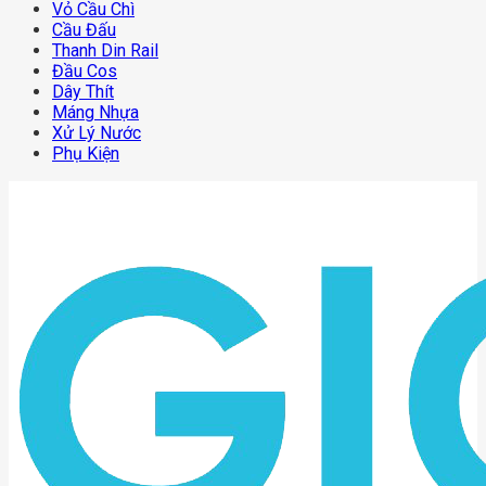
Vỏ Cầu Chì
Cầu Đấu
Thanh Din Rail
Đầu Cos
Dây Thít
Máng Nhựa
Xử Lý Nước
Phụ Kiện