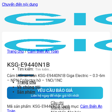
Chuyển đến nội dung
Trang chủ
/
Cảm Biến An Toàn
KSG-E9440N1B
Tìm kiếm:
Cảm biến an toàn KSG-E9440N1B Giga Electric – 0.3-6m
– NPN Collector hở – 1NO/1NC
Trang chủ
Về chúng tôi
YÊU CẦU BÁO GIÁ
Sản phẩm
Liên hệ ngay để nhận giá tốt nhất
Cầu chì
Mã sản phẩm:
KSG-E9440N1B
Danh mục:
Cảm Biến An
Máng nhựa
Toàn