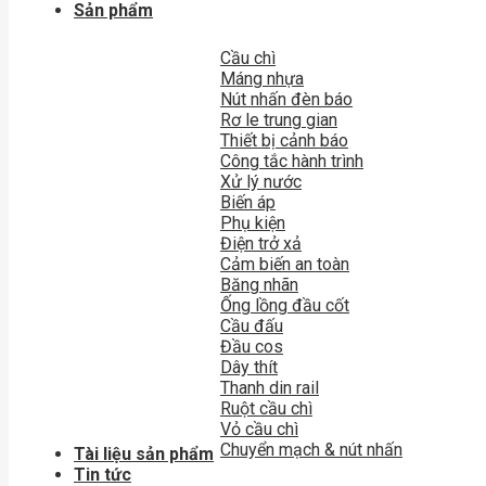
Sản phẩm
Cầu chì
Máng nhựa
Nút nhấn đèn báo
Rơ le trung gian
Thiết bị cảnh báo
Công tắc hành trình
Xử lý nước
Biến áp
Phụ kiện
Điện trở xả
Cảm biến an toàn
Băng nhãn
Ống lồng đầu cốt
Cầu đấu
Đầu cos
Dây thít
Thanh din rail
Ruột cầu chì
Vỏ cầu chì
Chuyển mạch & nút nhấn
Tài liệu sản phẩm
Tin tức