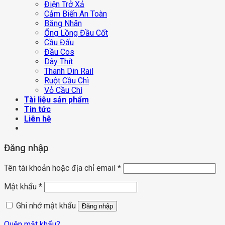
Điện Trở Xả
Cảm Biến An Toàn
Băng Nhãn
Ống Lồng Đầu Cốt
Cầu Đấu
Đầu Cos
Dây Thít
Thanh Din Rail
Ruột Cầu Chì
Vỏ Cầu Chì
Tài liệu sản phẩm
Tin tức
Liên hệ
Đăng nhập
Tên tài khoản hoặc địa chỉ email
*
Mật khẩu
*
Ghi nhớ mật khẩu
Đăng nhập
Quên mật khẩu?