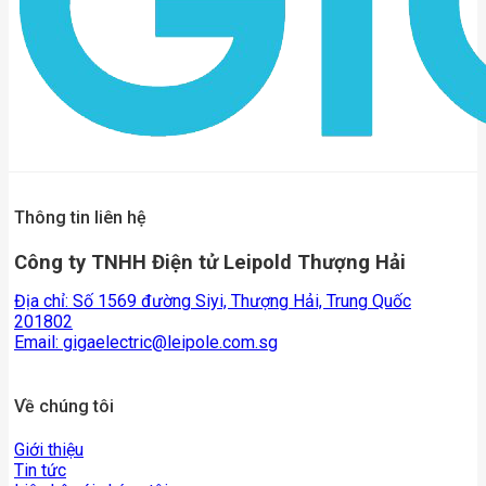
Thông tin liên hệ
Công ty TNHH Điện tử Leipold Thượng Hải
Địa chỉ: Số 1569 đường Siyi, Thượng Hải, Trung Quốc
201802
Email:
gigaelectric@leipole.com.sg
Về chúng tôi
Giới thiệu
Tin tức