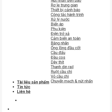
Nút nhấn đèn báo
Rơ le trung gian
Thiết bị cảnh báo
Công tắc hành trình
Xử lý nước
Biến áp
Phụ kiện
Điện trở xả
Cảm biến an toàn
Băng nhãn
Ống lồng đầu cốt
Cầu đấu
Đầu cos
Dây thít
Thanh din rail
Ruột cầu chì
Vỏ cầu chì
Chuyển mạch & nút nhấn
Tài liệu sản phẩm
Tin tức
Liên hệ