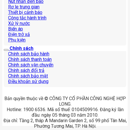
Nút nhấn đèn báo
Rơ le trung gian
Thiết bị cảnh báo
Công tắc hành trình
Xử lý nước
Biến áp
Điện trở xả
Phụ kiện
Chính sách
Chính sách bảo hành
Chính sách thanh toán
Chính sách vận chuyển
Chính sách đổi trả
Chính sách bảo mật
Điều khoản sử dụng
Bản quyền thuộc về © CÔNG TY CỔ PHẦN CÔNG NGHỆ HỢP
LONG.
Hotline: 1900 6536. Mã số thuế: 0104509916. Đăng ký lần
đầu: ngày 05 tháng 03 năm 2010.
Địa chỉ: Tầng 2, tháp A Mandarin Garden 2, số 99 phố Tân Mai,
Phường Tương Mai, TP. Hà Nội.