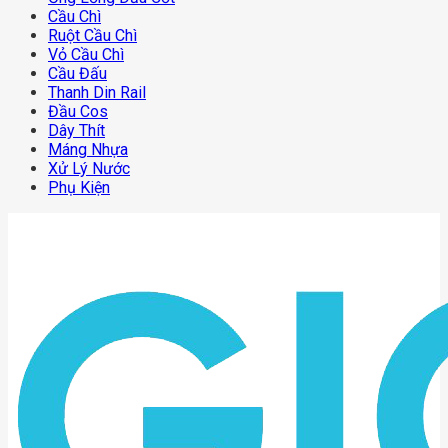
Cầu Chì
Ruột Cầu Chì
Vỏ Cầu Chì
Cầu Đấu
Thanh Din Rail
Đầu Cos
Dây Thít
Máng Nhựa
Xử Lý Nước
Phụ Kiện