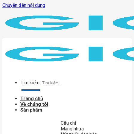
Chuyển đến nội dung
Tìm kiếm:
Trang chủ
Về chúng tôi
Sản phẩm
Cầu chì
Máng nhựa