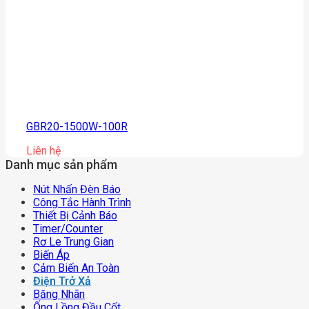
GBR20-1500W-100R
Liên hệ
Danh mục sản phẩm
Nút Nhấn Đèn Báo
Công Tắc Hành Trình
Thiết Bị Cảnh Báo
Timer/counter
Rơ Le Trung Gian
Biến Áp
Cảm Biến An Toàn
Điện Trở Xả
Băng Nhãn
Ống Lồng Đầu Cốt