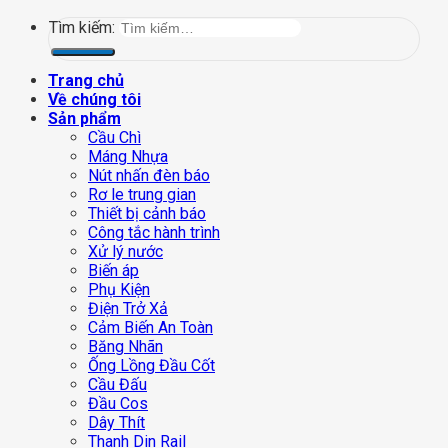
Tìm kiếm:
Trang chủ
Về chúng tôi
Sản phẩm
Cầu Chì
Máng Nhựa
Nút nhấn đèn báo
Rơ le trung gian
Thiết bị cảnh báo
Công tắc hành trình
Xử lý nước
Biến áp
Phụ Kiện
Điện Trở Xả
Cảm Biến An Toàn
Băng Nhãn
Ống Lồng Đầu Cốt
Cầu Đấu
Đầu Cos
Dây Thít
Thanh Din Rail