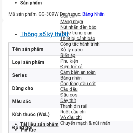
Sản phẩm
Mã sản phẩm:
GG-309W
Danh mục:
Băng Nhãn
Cầu chì
Máng nhựa
Nút nhấn đèn báo
Rơ le trung gian
Thông số kỹ thuật
Thiết bị cảnh báo
Công tắc hành trình
Tên sản phẩm
Xử lý nước
Biến áp
Phụ kiện
Loại sản phẩm
Điện trở xả
Cảm biến an toàn
Series
Băng nhãn
Ống lồng đầu cốt
Dùng cho
Cầu đấu
Đầu cos
Dây thít
Màu sắc
Thanh din rail
Ruột cầu chì
Kích thước (WxL)
Vỏ cầu chì
Chuyển mạch & nút nhấn
Tài liệu sản phẩm
Đóng gói
Tin tức