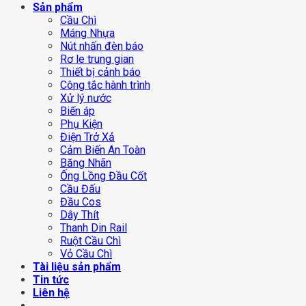
Sản phẩm
Cầu Chì
Máng Nhựa
Nút nhấn đèn báo
Rơ le trung gian
Thiết bị cảnh báo
Công tắc hành trình
Xử lý nước
Biến áp
Phụ Kiện
Điện Trở Xả
Cảm Biến An Toàn
Băng Nhãn
Ống Lồng Đầu Cốt
Cầu Đấu
Đầu Cos
Dây Thít
Thanh Din Rail
Ruột Cầu Chì
Vỏ Cầu Chì
Tài liệu sản phẩm
Tin tức
Liên hệ