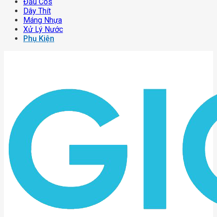
Đầu Cos
Dây Thít
Máng Nhựa
Xử Lý Nước
Phụ Kiện