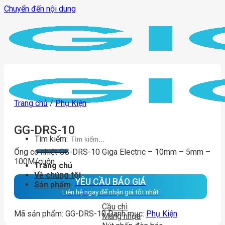
Chuyển đến nội dung
Trang chủ
/
Phụ Kiện
GG-DRS-10
Tìm kiếm:
Ống co nhiệt GG-DRS-10 Giga Electric – 10mm – 5mm –
100M/cuộn
Trang chủ
Về chúng tôi
YÊU CẦU BÁO GIÁ
Sản phẩm
Liên hệ ngay để nhận giá tốt nhất
Cầu chì
Mã sản phẩm:
GG-DRS-10
Danh mục:
Phụ Kiện
Máng nhựa