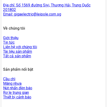
Địa chỉ: Số 1569 đường Siyi, Thượng Hải, Trung Quốc
201802
Email:
gigaelectric@leipole.com.sg
Về chúng tôi
Giới thiệu
Tin tức
Liên hệ với chúng tôi
Tài liệu sản phẩm
Tất cả sản phẩm
Sản phẩm nổi bật
Cầu chì
Máng nhựa
Nút nhấn đèn báo
Rơ le trung gian
Thiết bị cảnh báo