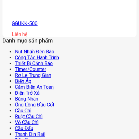
GGUKK-500
Liên hệ
Danh mục sản phẩm
Nút Nhấn Đèn Báo
Công Tắc Hành Trình
Thiết Bị Cảnh Báo
Timer/counter
Rơ Le Trung Gian
Biến Áp
Cảm Biến An Toàn
Điện Trở Xả
Băng Nhãn
Ống Lồng Đầu Cốt
Cầu Chì
Ruột Cầu Chì
Vỏ Cầu Chì
Cầu Đấu
Thanh Din Rail