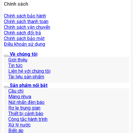
Chính sách
Chính sách bảo hành
Chính sách thanh toán
Chính sách vận chuyển
Chính sách đổi trả
Chính sách bảo mật
Điều khoản sử dụng
Về chúng tôi
Giới thiệu
Tin tức
Liên hệ với chúng tôi
Tài liệu sản phẩm
Sản phẩm nổi bật
Cầu chì
Máng nhựa
Nút nhấn đèn báo
Rơ le trung gian
Thiết bị cảnh báo
Công tắc hành trình
Xử lý nước
Biến áp