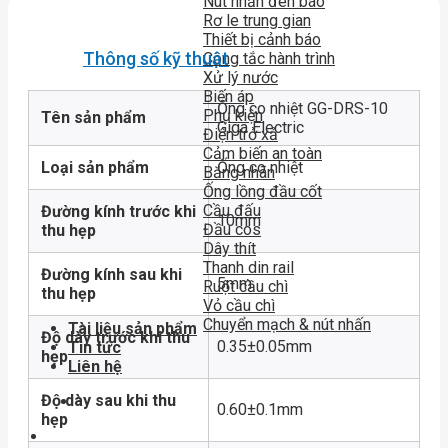
Nút nhấn đèn báo
Rơ le trung gian
Thiết bị cảnh báo
Thông số kỹ thuật
Công tắc hành trình
Xử lý nước
Biến áp
Ống co nhiệt GG-DRS-10
Phụ kiện
Tên sản phẩm
Giga Electric
Điện trở xả
Cảm biến an toàn
Loại sản phẩm
Ống co nhiệt
Băng nhãn
Ống lồng đầu cốt
Cầu đấu
Đường kính trước khi
10mm
Đầu cos
thu hẹp
Dây thít
Thanh din rail
Đường kính sau khi
5mm
Ruột cầu chì
thu hẹp
Vỏ cầu chì
Chuyển mạch & nút nhấn
Tài liệu sản phẩm
Độ dày trước khi thu
0.35±0.05mm
Tin tức
hẹp
Liên hệ
Độ dày sau khi thu
0.60±0.1mm
hẹp