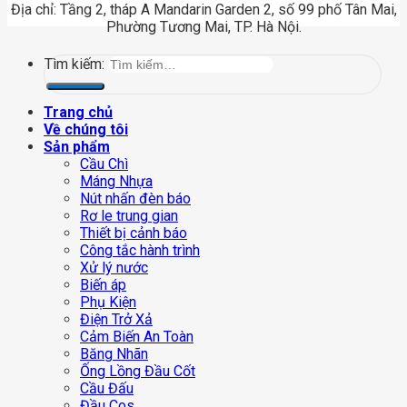
Địa chỉ: Tầng 2, tháp A Mandarin Garden 2, số 99 phố Tân Mai,
Phường Tương Mai, TP. Hà Nội.
Tìm kiếm:
Trang chủ
Về chúng tôi
Sản phẩm
Cầu Chì
Máng Nhựa
Nút nhấn đèn báo
Rơ le trung gian
Thiết bị cảnh báo
Công tắc hành trình
Xử lý nước
Biến áp
Phụ Kiện
Điện Trở Xả
Cảm Biến An Toàn
Băng Nhãn
Ống Lồng Đầu Cốt
Cầu Đấu
Đầu Cos