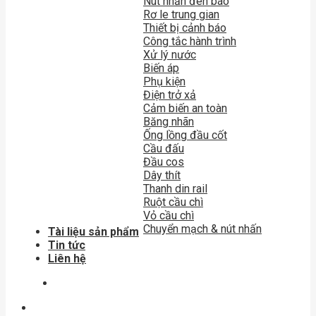
Nút nhấn đèn báo
Rơ le trung gian
Thiết bị cảnh báo
Công tắc hành trình
Xử lý nước
Biến áp
Phụ kiện
Điện trở xả
Cảm biến an toàn
Băng nhãn
Ống lồng đầu cốt
Cầu đấu
Đầu cos
Dây thít
Thanh din rail
Ruột cầu chì
Vỏ cầu chì
Chuyển mạch & nút nhấn
Tài liệu sản phẩm
Tin tức
Liên hệ