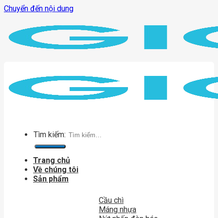
Chuyển đến nội dung
Tìm kiếm:
Trang chủ
Về chúng tôi
Sản phẩm
Cầu chì
Máng nhựa