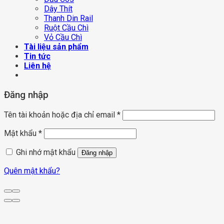
Dây Thít
Thanh Din Rail
Ruột Cầu Chì
Vỏ Cầu Chì
Tài liệu sản phẩm
Tin tức
Liên hệ
Đăng nhập
Tên tài khoản hoặc địa chỉ email
*
Mật khẩu
*
Ghi nhớ mật khẩu
Đăng nhập
Quên mật khẩu?