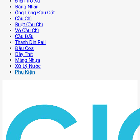
Điện Trở Xả
Băng Nhãn
Ống Lồng Đầu Cốt
Cầu Chì
Ruột Cầu Chì
Vỏ Cầu Chì
Cầu Đấu
Thanh Din Rail
Đầu Cos
Dây Thít
Máng Nhựa
Xử Lý Nước
Phụ Kiện