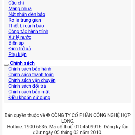
Cầu chì
Máng nhựa
Nút nhấn đèn báo
Rơ le trung gian
Thiết bị cảnh báo
Công tắc hành trình
Xử lý nước
Biến áp
Điện trở xả
Phụ kiện
Chính sách
Chính sách bảo hành
Chính sách thanh toán
Chính sách vận chuyển
Chính sách đổi trả
Chính sách bảo mật
Điều khoản sử dụng
Bản quyền thuộc về © CÔNG TY CỔ PHẦN CÔNG NGHỆ HỢP
LONG.
Hotline: 1900 6536. Mã số thuế: 0104509916. Đăng ký lần
đầu: ngày 05 tháng 03 năm 2010.