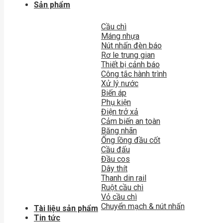
Sản phẩm
Cầu chì
Máng nhựa
Nút nhấn đèn báo
Rơ le trung gian
Thiết bị cảnh báo
Công tắc hành trình
Xử lý nước
Biến áp
Phụ kiện
Điện trở xả
Cảm biến an toàn
Băng nhãn
Ống lồng đầu cốt
Cầu đấu
Đầu cos
Dây thít
Thanh din rail
Ruột cầu chì
Vỏ cầu chì
Chuyển mạch & nút nhấn
Tài liệu sản phẩm
Tin tức