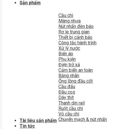
Sản phẩm
Cầu chì
Máng nhựa
Nút nhấn đèn báo
Rơ le trung gian
Thiết bị cảnh báo
Công tắc hành trình
Xử lý nước
Biến áp
Phụ kiện
Điện trở xả
Cảm biến an toàn
Băng nhãn
Ống lồng đầu cốt
Cầu đấu
Đầu cos
Dây thít
Thanh din rail
Ruột cầu chì
Vỏ cầu chì
Chuyển mạch & nút nhấn
Tài liệu sản phẩm
Tin tức