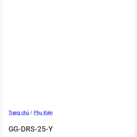
Trang chủ
/
Phụ Kiện
GG-DRS-25-Y