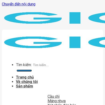
Chuyển đến nội dung
Tìm kiếm:
Trang chủ
Về chúng tôi
Sản phẩm
Cầu chì
Máng nhựa