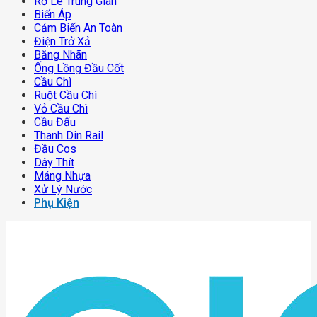
Rơ Le Trung Gian
Biến Áp
Cảm Biến An Toàn
Điện Trở Xả
Băng Nhãn
Ống Lồng Đầu Cốt
Cầu Chì
Ruột Cầu Chì
Vỏ Cầu Chì
Cầu Đấu
Thanh Din Rail
Đầu Cos
Dây Thít
Máng Nhựa
Xử Lý Nước
Phụ Kiện