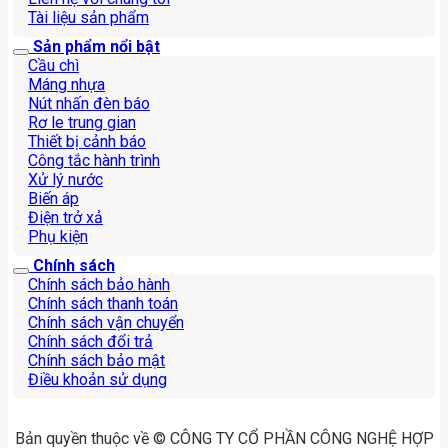
Tài liệu sản phẩm
Sản phẩm nổi bật
Cầu chì
Máng nhựa
Nút nhấn đèn báo
Rơ le trung gian
Thiết bị cảnh báo
Công tắc hành trình
Xử lý nước
Biến áp
Điện trở xả
Phụ kiện
Chính sách
Chính sách bảo hành
Chính sách thanh toán
Chính sách vận chuyển
Chính sách đổi trả
Chính sách bảo mật
Điều khoản sử dụng
Bản quyền thuộc về © CÔNG TY CỔ PHẦN CÔNG NGHỆ HỢP