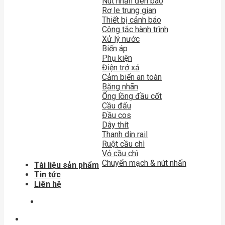
Nút nhấn đèn báo
Rơ le trung gian
Thiết bị cảnh báo
Công tắc hành trình
Xử lý nước
Biến áp
Phụ kiện
Điện trở xả
Cảm biến an toàn
Băng nhãn
Ống lồng đầu cốt
Cầu đấu
Đầu cos
Dây thít
Thanh din rail
Ruột cầu chì
Vỏ cầu chì
Chuyển mạch & nút nhấn
Tài liệu sản phẩm
Tin tức
Liên hệ