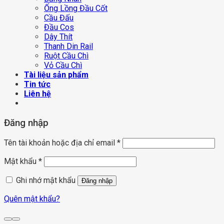
Ống Lồng Đầu Cốt
Cầu Đấu
Đầu Cos
Dây Thít
Thanh Din Rail
Ruột Cầu Chì
Vỏ Cầu Chì
Tài liệu sản phẩm
Tin tức
Liên hệ
Đăng nhập
Tên tài khoản hoặc địa chỉ email
*
Mật khẩu
*
Ghi nhớ mật khẩu
Đăng nhập
Quên mật khẩu?