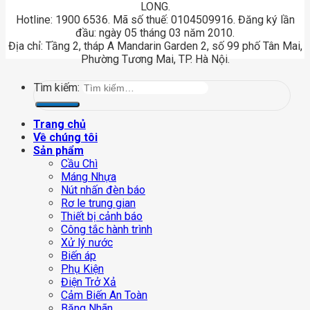
LONG.
Hotline: 1900 6536. Mã số thuế: 0104509916. Đăng ký lần
đầu: ngày 05 tháng 03 năm 2010.
Địa chỉ: Tầng 2, tháp A Mandarin Garden 2, số 99 phố Tân Mai,
Phường Tương Mai, TP. Hà Nội.
Tìm kiếm:
Trang chủ
Về chúng tôi
Sản phẩm
Cầu Chì
Máng Nhựa
Nút nhấn đèn báo
Rơ le trung gian
Thiết bị cảnh báo
Công tắc hành trình
Xử lý nước
Biến áp
Phụ Kiện
Điện Trở Xả
Cảm Biến An Toàn
Băng Nhãn