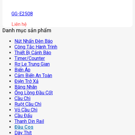
GG-E2508
Liên hệ
Danh mục sản phẩm
Nút Nhấn Đèn Báo
Công Tắc Hành Trình
Thiết Bị Cảnh Báo
Timer/counter
Rơ Le Trung Gian
Biến Áp
Cảm Biến An Toàn
Điện Trở Xả
Băng Nhãn
Ống Lồng Đầu Cốt
Cầu Chì
Ruột Cầu Chì
Vỏ Cầu Chì
Cầu Đấu
Thanh Din Rail
Đầu Cos
Dây Thít