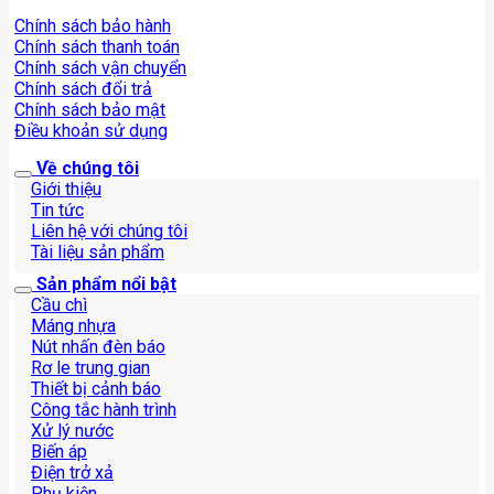
Chính sách bảo hành
Chính sách thanh toán
Chính sách vận chuyển
Chính sách đổi trả
Chính sách bảo mật
Điều khoản sử dụng
Về chúng tôi
Giới thiệu
Tin tức
Liên hệ với chúng tôi
Tài liệu sản phẩm
Sản phẩm nổi bật
Cầu chì
Máng nhựa
Nút nhấn đèn báo
Rơ le trung gian
Thiết bị cảnh báo
Công tắc hành trình
Xử lý nước
Biến áp
Điện trở xả
Phụ kiện