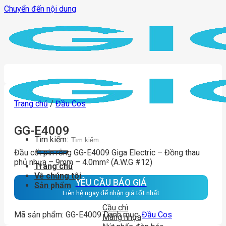
Chuyển đến nội dung
Trang chủ
/
Đầu Cos
GG-E4009
Tìm kiếm:
Đầu cốt pin rỗng GG-E4009 Giga Electric – Đồng thau
phủ nhựa – 9mm – 4.0mm² (A.W.G #12)
Trang chủ
Về chúng tôi
YÊU CẦU BÁO GIÁ
Sản phẩm
Liên hệ ngay để nhận giá tốt nhất
Cầu chì
Mã sản phẩm:
GG-E4009
Danh mục:
Đầu Cos
Máng nhựa