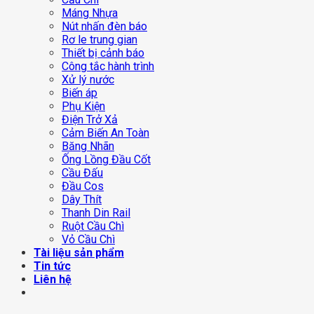
Máng Nhựa
Nút nhấn đèn báo
Rơ le trung gian
Thiết bị cảnh báo
Công tắc hành trình
Xử lý nước
Biến áp
Phụ Kiện
Điện Trở Xả
Cảm Biến An Toàn
Băng Nhãn
Ống Lồng Đầu Cốt
Cầu Đấu
Đầu Cos
Dây Thít
Thanh Din Rail
Ruột Cầu Chì
Vỏ Cầu Chì
Tài liệu sản phẩm
Tin tức
Liên hệ