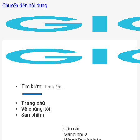
Chuyển đến nội dung
Tìm kiếm:
Trang chủ
Về chúng tôi
Sản phẩm
Cầu chì
Máng nhựa