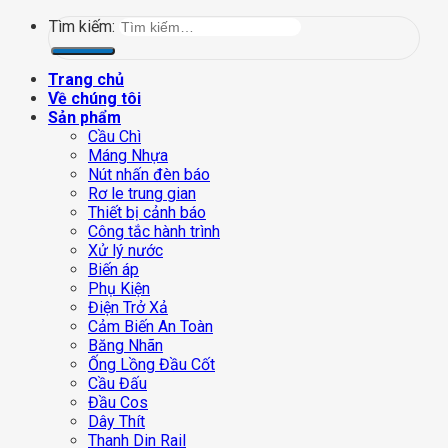
Tìm kiếm:
Trang chủ
Về chúng tôi
Sản phẩm
Cầu Chì
Máng Nhựa
Nút nhấn đèn báo
Rơ le trung gian
Thiết bị cảnh báo
Công tắc hành trình
Xử lý nước
Biến áp
Phụ Kiện
Điện Trở Xả
Cảm Biến An Toàn
Băng Nhãn
Ống Lồng Đầu Cốt
Cầu Đấu
Đầu Cos
Dây Thít
Thanh Din Rail