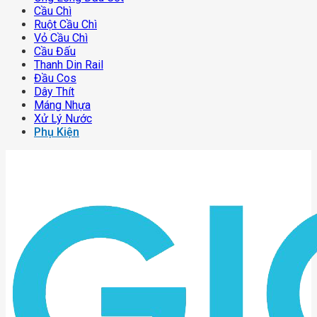
Cầu Chì
Ruột Cầu Chì
Vỏ Cầu Chì
Cầu Đấu
Thanh Din Rail
Đầu Cos
Dây Thít
Máng Nhựa
Xử Lý Nước
Phụ Kiện