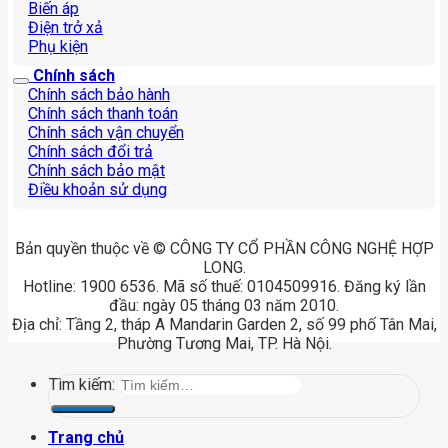
Biến áp
Điện trở xả
Phụ kiện
Chính sách
Chính sách bảo hành
Chính sách thanh toán
Chính sách vận chuyển
Chính sách đổi trả
Chính sách bảo mật
Điều khoản sử dụng
Bản quyền thuộc về © CÔNG TY CỔ PHẦN CÔNG NGHỆ HỢP
LONG.
Hotline: 1900 6536. Mã số thuế: 0104509916. Đăng ký lần
đầu: ngày 05 tháng 03 năm 2010.
Địa chỉ: Tầng 2, tháp A Mandarin Garden 2, số 99 phố Tân Mai,
Phường Tương Mai, TP. Hà Nội.
Tìm kiếm:
Trang chủ