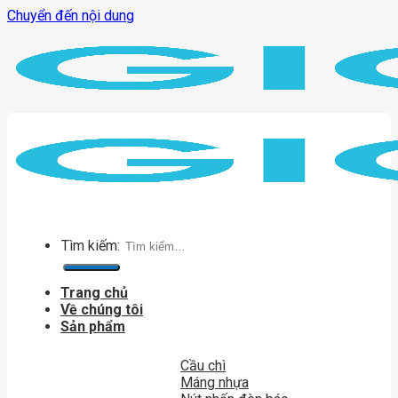
Chuyển đến nội dung
Tìm kiếm:
Trang chủ
Về chúng tôi
Sản phẩm
Cầu chì
Máng nhựa