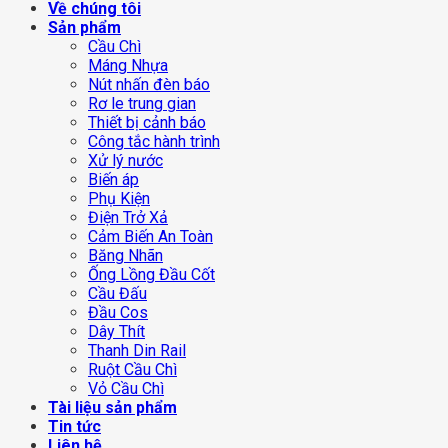
Về chúng tôi
Sản phẩm
Cầu Chì
Máng Nhựa
Nút nhấn đèn báo
Rơ le trung gian
Thiết bị cảnh báo
Công tắc hành trình
Xử lý nước
Biến áp
Phụ Kiện
Điện Trở Xả
Cảm Biến An Toàn
Băng Nhãn
Ống Lồng Đầu Cốt
Cầu Đấu
Đầu Cos
Dây Thít
Thanh Din Rail
Ruột Cầu Chì
Vỏ Cầu Chì
Tài liệu sản phẩm
Tin tức
Liên hệ