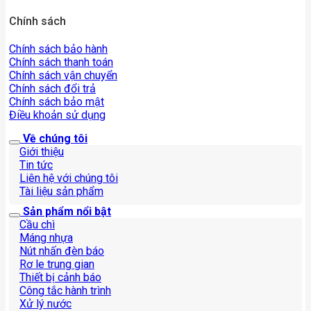
Chính sách
Chính sách bảo hành
Chính sách thanh toán
Chính sách vận chuyển
Chính sách đổi trả
Chính sách bảo mật
Điều khoản sử dụng
Về chúng tôi
Giới thiệu
Tin tức
Liên hệ với chúng tôi
Tài liệu sản phẩm
Sản phẩm nổi bật
Cầu chì
Máng nhựa
Nút nhấn đèn báo
Rơ le trung gian
Thiết bị cảnh báo
Công tắc hành trình
Xử lý nước