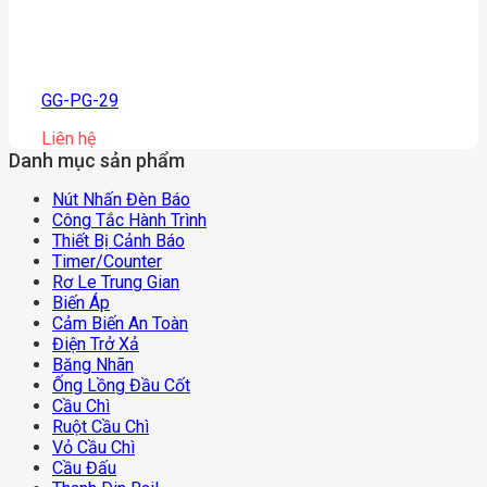
GG-PG-29
Liên hệ
Danh mục sản phẩm
Nút Nhấn Đèn Báo
Công Tắc Hành Trình
Thiết Bị Cảnh Báo
Timer/counter
Rơ Le Trung Gian
Biến Áp
Cảm Biến An Toàn
Điện Trở Xả
Băng Nhãn
Ống Lồng Đầu Cốt
Cầu Chì
Ruột Cầu Chì
Vỏ Cầu Chì
Cầu Đấu