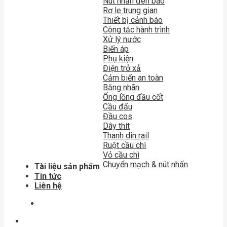
Nút nhấn đèn báo
Rơ le trung gian
Thiết bị cảnh báo
Công tắc hành trình
Xử lý nước
Biến áp
Phụ kiện
Điện trở xả
Cảm biến an toàn
Băng nhãn
Ống lồng đầu cốt
Cầu đấu
Đầu cos
Dây thít
Thanh din rail
Ruột cầu chì
Vỏ cầu chì
Chuyển mạch & nút nhấn
Tài liệu sản phẩm
Tin tức
Liên hệ