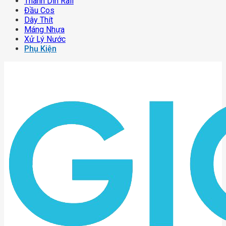
Thanh Din Rail
Đầu Cos
Dây Thít
Máng Nhựa
Xử Lý Nước
Phụ Kiện