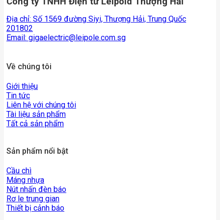
Công ty TNHH Điện tử Leipold Thượng Hải
Địa chỉ: Số 1569 đường Siyi, Thượng Hải, Trung Quốc
201802
Email:
gigaelectric@leipole.com.sg
Về chúng tôi
Giới thiệu
Tin tức
Liên hệ với chúng tôi
Tài liệu sản phẩm
Tất cả sản phẩm
Sản phẩm nổi bật
Cầu chì
Máng nhựa
Nút nhấn đèn báo
Rơ le trung gian
Thiết bị cảnh báo