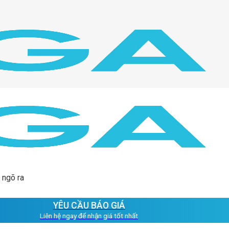
 ngõ ra
YÊU CẦU BÁO GIÁ
Liên hệ ngay để nhận giá tốt nhất