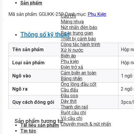
Sản phẩm
Mã sản phẩm:
GGUKK-250
Danh mục:
Phụ Kiện
Cầu chì
Máng nhựa
Nút nhấn đèn báo
Rơ le trung gian
Thông số kỹ thuật
Thiết bị cảnh báo
Công tắc hành trình
Tên sản phẩm
Hộp n
Xử lý nước
Biến áp
Phụ kiện
Loại sản phẩm
Hộp n
Điện trở xả
Cảm biến an toàn
Ngõ vào
1 ngõ
Băng nhãn
Ống lồng đầu cốt
Ngõ ra
2 ngõ
Cầu đấu
Đầu cos
Dây thít
Quy cách đóng gói
3pcs/
Thanh din rail
Ruột cầu chì
Vỏ cầu chì
Sản phẩm tương tự
Chuyển mạch & nút nhấn
Tài liệu sản phẩm
Tin tức