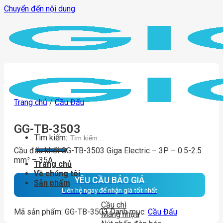
Chuyển đến nội dung
Trang chủ
/
Cầu Đấu
GG-TB-3503
Tìm kiếm:
Cầu đấu khối GG-TB-3503 Giga Electric – 3P – 0.5-2.5
mm² – 35A
Trang chủ
Về chúng tôi
YÊU CẦU BÁO GIÁ
Sản phẩm
Liên hệ ngay để nhận giá tốt nhất
Cầu chì
Mã sản phẩm:
GG-TB-3503
Danh mục:
Cầu Đấu
Máng nhựa