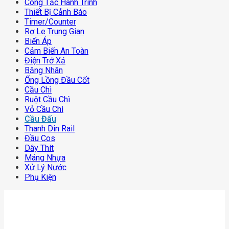
Công Tắc Hành Trình
Thiết Bị Cảnh Báo
Timer/counter
Rơ Le Trung Gian
Biến Áp
Cảm Biến An Toàn
Điện Trở Xả
Băng Nhãn
Ống Lồng Đầu Cốt
Cầu Chì
Ruột Cầu Chì
Vỏ Cầu Chì
Cầu Đấu
Thanh Din Rail
Đầu Cos
Dây Thít
Máng Nhựa
Xử Lý Nước
Phụ Kiện