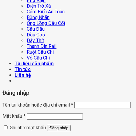
Phụ Kiện
Điện Trở Xả
Cảm Biến An Toàn
Băng Nhãn
Ống Lồng Đầu Cốt
Cầu Đấu
Đầu Cos
Dây Thít
Thanh Din Rail
Ruột Cầu Chì
Vỏ Cầu Chì
Tài liệu sản phẩm
Tin tức
Liên hệ
Đăng nhập
Tên tài khoản hoặc địa chỉ email
*
Mật khẩu
*
Ghi nhớ mật khẩu
Đăng nhập