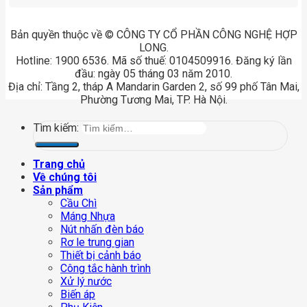
Bản quyền thuộc về © CÔNG TY CỔ PHẦN CÔNG NGHỆ HỢP
LONG.
Hotline: 1900 6536. Mã số thuế: 0104509916. Đăng ký lần
đầu: ngày 05 tháng 03 năm 2010.
Địa chỉ: Tầng 2, tháp A Mandarin Garden 2, số 99 phố Tân Mai,
Phường Tương Mai, TP. Hà Nội.
Tìm kiếm:
Trang chủ
Về chúng tôi
Sản phẩm
Cầu Chì
Máng Nhựa
Nút nhấn đèn báo
Rơ le trung gian
Thiết bị cảnh báo
Công tắc hành trình
Xử lý nước
Biến áp