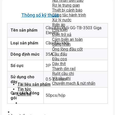
Nút nhấn đèn báo
Rơ le trung gian
Thiết bị cảnh báo
Thông số kỹ thuật
Công tắc hành trình
Xử lý nước
Biến áp
Cầu đấu khối GG-TB-3503 Giga
Phụ kiện
Tên sản phẩm
Electric
Điện trở xả
Cảm biến an toàn
Loại sản phẩm
Cầu đấu khối
Băng nhãn
Ống lồng đầu cốt
Cầu đấu
Dòng định mức
35A
Đầu cos
Dây thít
Số cực
3P
Thanh din rail
Ruột cầu chì
Sử dụng cho
Vỏ cầu chì
0.5-2.5 mm²
dây
Chuyển mạch & nút nhấn
Tài liệu sản phẩm
Tin tức
Quy cách đóng
Liên hệ
50pcs/hộp
gói