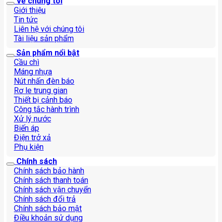
Về chúng tôi
Giới thiệu
Tin tức
Liên hệ với chúng tôi
Tài liệu sản phẩm
Sản phẩm nổi bật
Cầu chì
Máng nhựa
Nút nhấn đèn báo
Rơ le trung gian
Thiết bị cảnh báo
Công tắc hành trình
Xử lý nước
Biến áp
Điện trở xả
Phụ kiện
Chính sách
Chính sách bảo hành
Chính sách thanh toán
Chính sách vận chuyển
Chính sách đổi trả
Chính sách bảo mật
Điều khoản sử dụng