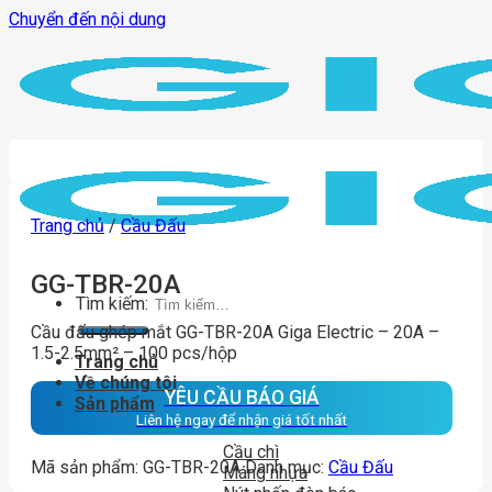
Chuyển đến nội dung
Trang chủ
/
Cầu Đấu
GG-TBR-20A
Tìm kiếm:
Cầu đấu ghép mắt GG-TBR-20A Giga Electric – 20A –
1.5-2.5mm² – 100 pcs/hộp
Trang chủ
Về chúng tôi
YÊU CẦU BÁO GIÁ
Sản phẩm
Liên hệ ngay để nhận giá tốt nhất
Cầu chì
Mã sản phẩm:
GG-TBR-20A
Danh mục:
Cầu Đấu
Máng nhựa