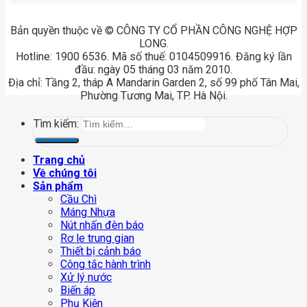
Bản quyền thuộc về © CÔNG TY CỔ PHẦN CÔNG NGHỆ HỢP
LONG.
Hotline: 1900 6536. Mã số thuế: 0104509916. Đăng ký lần
đầu: ngày 05 tháng 03 năm 2010.
Địa chỉ: Tầng 2, tháp A Mandarin Garden 2, số 99 phố Tân Mai,
Phường Tương Mai, TP. Hà Nội.
Tìm kiếm:
Trang chủ
Về chúng tôi
Sản phẩm
Cầu Chì
Máng Nhựa
Nút nhấn đèn báo
Rơ le trung gian
Thiết bị cảnh báo
Công tắc hành trình
Xử lý nước
Biến áp
Phụ Kiện