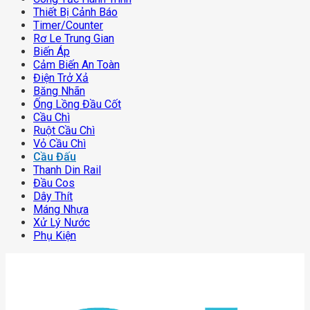
Thiết Bị Cảnh Báo
Timer/counter
Rơ Le Trung Gian
Biến Áp
Cảm Biến An Toàn
Điện Trở Xả
Băng Nhãn
Ống Lồng Đầu Cốt
Cầu Chì
Ruột Cầu Chì
Vỏ Cầu Chì
Cầu Đấu
Thanh Din Rail
Đầu Cos
Dây Thít
Máng Nhựa
Xử Lý Nước
Phụ Kiện