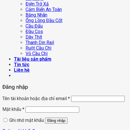
Điện Trở Xả
Cảm Biến An Toàn
Băng Nhãn
Ống Lồng Đầu Cốt
Cầu Đấu
Đầu Cos
Dây Thít
Thanh Din Rail
Ruột Cầu Chì
Vỏ Cầu Chì
Tài liệu sản phẩm
Tin tức
Liên hệ
Đăng nhập
Tên tài khoản hoặc địa chỉ email
*
Mật khẩu
*
Ghi nhớ mật khẩu
Đăng nhập