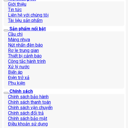
Giới thiệu
Tin tức
Liên hệ với chúng tôi
Tài liệu sản phẩm
Sản phẩm nổi bật
Cầu chì
Máng nhựa
Nút nhấn đèn báo
Rơ le trung gian
Thiết bị cảnh báo
Công tắc hành trình
Xử lý nước
Biến áp
Điện trở xả
Phụ kiện
Chính sách
Chính sách bảo hành
Chính sách thanh toán
Chính sách vận chuyển
Chính sách đổi trả
Chính sách bảo mật
Điều khoản sử dụng