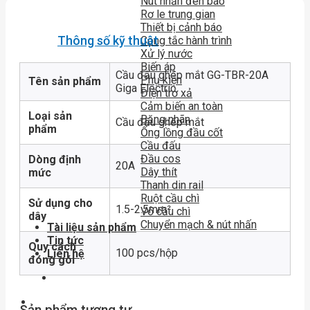
Nút nhấn đèn báo
Rơ le trung gian
Thiết bị cảnh báo
Thông số kỹ thuật
Công tắc hành trình
Xử lý nước
Biến áp
Cầu đấu ghép mắt GG-TBR-20A
Phụ kiện
Tên sản phẩm
Giga Electric
Điện trở xả
Cảm biến an toàn
Loại sản
Băng nhãn
Cầu đấu ghép mắt
phẩm
Ống lồng đầu cốt
Cầu đấu
Đầu cos
Dòng định
20A
Dây thít
mức
Thanh din rail
Ruột cầu chì
Sử dụng cho
1.5-2.5mm²
Vỏ cầu chì
dây
Chuyển mạch & nút nhấn
Tài liệu sản phẩm
Tin tức
Quy cách
100 pcs/hộp
Liên hệ
đóng gói
Sản phẩm tương tự