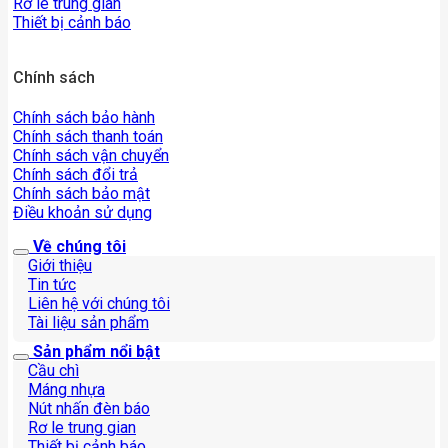
Rơ le trung gian
Thiết bị cảnh báo
Chính sách
Chính sách bảo hành
Chính sách thanh toán
Chính sách vận chuyển
Chính sách đổi trả
Chính sách bảo mật
Điều khoản sử dụng
Về chúng tôi
Giới thiệu
Tin tức
Liên hệ với chúng tôi
Tài liệu sản phẩm
Sản phẩm nổi bật
Cầu chì
Máng nhựa
Nút nhấn đèn báo
Rơ le trung gian
Thiết bị cảnh báo