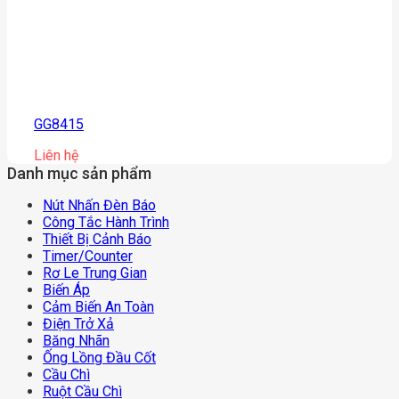
GG8415
Liên hệ
Danh mục sản phẩm
Nút Nhấn Đèn Báo
Công Tắc Hành Trình
Thiết Bị Cảnh Báo
Timer/counter
Rơ Le Trung Gian
Biến Áp
Cảm Biến An Toàn
Điện Trở Xả
Băng Nhãn
Ống Lồng Đầu Cốt
Cầu Chì
Ruột Cầu Chì