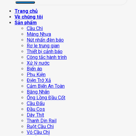
Trang chủ
Về chúng tôi
Sản phẩm
Cầu Chì
Máng Nhựa
Nút nhấn đèn báo
Rơ le trung gian
Thiết bị cảnh báo
Công tắc hành trình
Xử lý nước
Biến áp
Phụ Kiện
Điện Trở Xả
Cảm Biến An Toàn
Băng Nhãn
Ống Lồng Đầu Cốt
Cầu Đấu
Đầu Cos
Dây Thít
Thanh Din Rail
Ruột Cầu Chì
Vỏ Cầu Chì