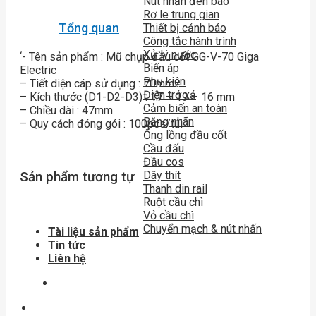
Nút nhấn đèn báo
Rơ le trung gian
Tổng quan
Thiết bị cảnh báo
Công tắc hành trình
Xử lý nước
‘- Tên sản phẩm : Mũ chụp đầu cốt GG-V-70 Giga
Biến áp
Electric
Phụ kiện
– Tiết diện cáp sử dụng : 70mm2
Điện trở xả
– Kích thước (D1-D2-D3) : 17 – 19 – 16 mm
Cảm biến an toàn
– Chiều dài : 47mm
Băng nhãn
– Quy cách đóng gói : 100pcs/túi
Ống lồng đầu cốt
Cầu đấu
Đầu cos
Dây thít
Sản phẩm tương tự
Thanh din rail
Ruột cầu chì
Vỏ cầu chì
Chuyển mạch & nút nhấn
Tài liệu sản phẩm
Tin tức
Liên hệ