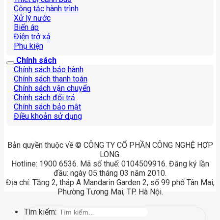
Công tắc hành trình
Xử lý nước
Biến áp
Điện trở xả
Phụ kiện
Chính sách
Chính sách bảo hành
Chính sách thanh toán
Chính sách vận chuyển
Chính sách đổi trả
Chính sách bảo mật
Điều khoản sử dụng
Bản quyền thuộc về © CÔNG TY CỔ PHẦN CÔNG NGHỆ HỢP
LONG.
Hotline: 1900 6536. Mã số thuế: 0104509916. Đăng ký lần
đầu: ngày 05 tháng 03 năm 2010.
Địa chỉ: Tầng 2, tháp A Mandarin Garden 2, số 99 phố Tân Mai,
Phường Tương Mai, TP. Hà Nội.
Tìm kiếm: