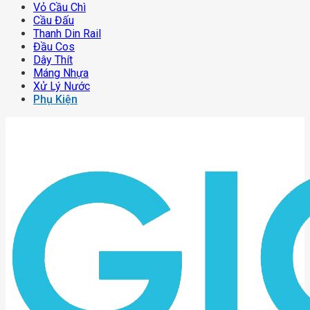
Vỏ Cầu Chì
Cầu Đấu
Thanh Din Rail
Đầu Cos
Dây Thít
Máng Nhựa
Xử Lý Nước
Phụ Kiện