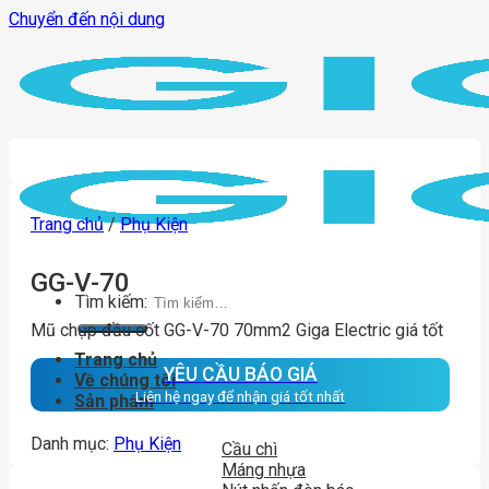
Chuyển đến nội dung
Trang chủ
/
Phụ Kiện
GG-V-70
Tìm kiếm:
Mũ chụp đầu cốt GG-V-70 70mm2 Giga Electric giá tốt
Trang chủ
YÊU CẦU BÁO GIÁ
Về chúng tôi
Liên hệ ngay để nhận giá tốt nhất
Sản phẩm
Danh mục:
Phụ Kiện
Cầu chì
Máng nhựa