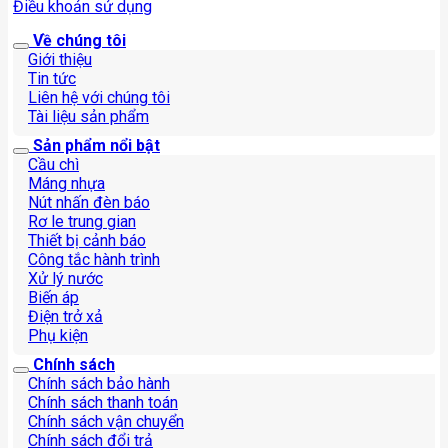
Điều khoản sử dụng
Về chúng tôi
Giới thiệu
Tin tức
Liên hệ với chúng tôi
Tài liệu sản phẩm
Sản phẩm nổi bật
Cầu chì
Máng nhựa
Nút nhấn đèn báo
Rơ le trung gian
Thiết bị cảnh báo
Công tắc hành trình
Xử lý nước
Biến áp
Điện trở xả
Phụ kiện
Chính sách
Chính sách bảo hành
Chính sách thanh toán
Chính sách vận chuyển
Chính sách đổi trả