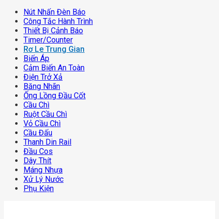
Nút Nhấn Đèn Báo
Công Tắc Hành Trình
Thiết Bị Cảnh Báo
Timer/counter
Rơ Le Trung Gian
Biến Áp
Cảm Biến An Toàn
Điện Trở Xả
Băng Nhãn
Ống Lồng Đầu Cốt
Cầu Chì
Ruột Cầu Chì
Vỏ Cầu Chì
Cầu Đấu
Thanh Din Rail
Đầu Cos
Dây Thít
Máng Nhựa
Xử Lý Nước
Phụ Kiện