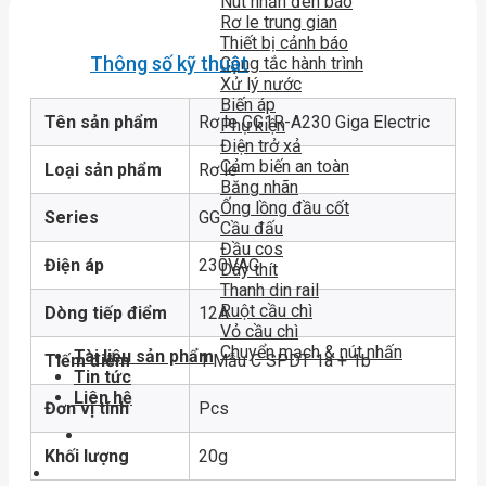
Nút nhấn đèn báo
Rơ le trung gian
Thiết bị cảnh báo
Thông số kỹ thuật
Công tắc hành trình
Xử lý nước
Biến áp
Tên sản phẩm
Rơ le GG1R-A230 Giga Electric
Phụ kiện
Điện trở xả
Cảm biến an toàn
Loại sản phẩm
Rơ le
Băng nhãn
Ống lồng đầu cốt
Series
GG
Cầu đấu
Đầu cos
Điện áp
230VAC
Dây thít
Thanh din rail
Ruột cầu chì
Dòng tiếp điểm
12A
Vỏ cầu chì
Chuyển mạch & nút nhấn
Tài liệu sản phẩm
Tiếm điểm
1 Mẫu C SPDT 1a + 1b
Tin tức
Liên hệ
Đơn vị tính
Pcs
Khối lượng
20g