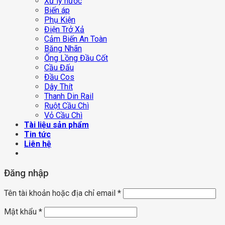
Xử lý nước
Biến áp
Phụ Kiện
Điện Trở Xả
Cảm Biến An Toàn
Băng Nhãn
Ống Lồng Đầu Cốt
Cầu Đấu
Đầu Cos
Dây Thít
Thanh Din Rail
Ruột Cầu Chì
Vỏ Cầu Chì
Tài liệu sản phẩm
Tin tức
Liên hệ
Đăng nhập
Tên tài khoản hoặc địa chỉ email
*
Mật khẩu
*