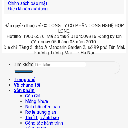
Chính sách bảo mật
Điều khoản sử dụng
Bản quyền thuộc về © CÔNG TY CỔ PHẦN CÔNG NGHỆ HỢP
LONG.
Hotline: 1900 6536. Mã số thuế: 0104509916. Đăng ký lần
đầu: ngày 05 tháng 03 năm 2010.
Địa chỉ: Tầng 2, tháp A Mandarin Garden 2, số 99 phố Tân Mai,
Phường Tương Mai, TP. Hà Nội.
Tìm kiếm:
Trang chủ
Về chúng tôi
Sản phẩm
Cầu Chì
Máng Nhựa
Nút nhấn đèn báo
Rơ le trung gian
Thiết bị cảnh báo
Công tắc hành trình