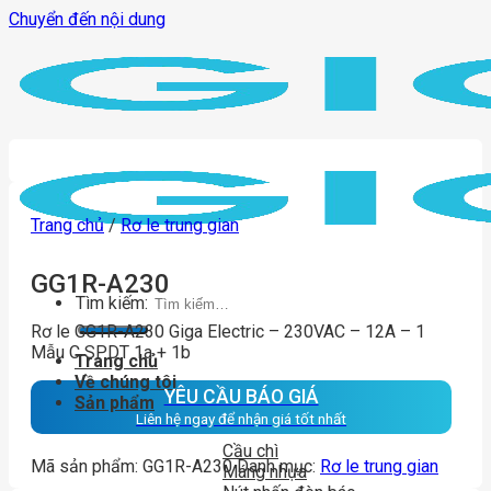
Chuyển đến nội dung
Trang chủ
/
Rơ le trung gian
GG1R-A230
Tìm kiếm:
Rơ le GG1R-A230 Giga Electric – 230VAC – 12A – 1
Mẫu C SPDT 1a + 1b
Trang chủ
Về chúng tôi
YÊU CẦU BÁO GIÁ
Sản phẩm
Liên hệ ngay để nhận giá tốt nhất
Cầu chì
Mã sản phẩm:
GG1R-A230
Danh mục:
Rơ le trung gian
Máng nhựa