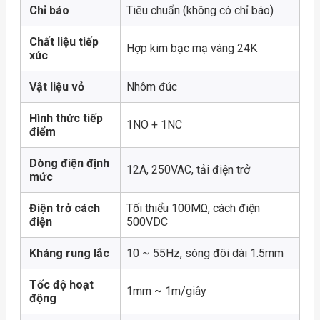
Chỉ báo
Tiêu chuẩn (không có chỉ báo)
Chất liệu tiếp
Hợp kim bạc mạ vàng 24K
xúc
Vật liệu vỏ
Nhôm đúc
Hình thức tiếp
1NO + 1NC
điểm
Dòng điện định
12A, 250VAC, tải điện trở
mức
Điện trở cách
Tối thiểu 100MΩ, cách điện
điện
500VDC
Kháng rung lắc
10 ~ 55Hz, sóng đôi dài 1.5mm
Tốc độ hoạt
1mm ~ 1m/giây
động