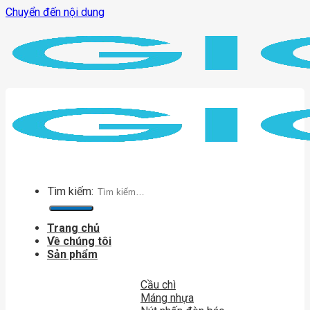
Chuyển đến nội dung
Tìm kiếm:
Trang chủ
Về chúng tôi
Sản phẩm
Cầu chì
Máng nhựa