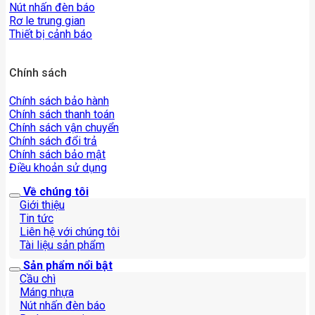
Nút nhấn đèn báo
Rơ le trung gian
Thiết bị cảnh báo
Chính sách
Chính sách bảo hành
Chính sách thanh toán
Chính sách vận chuyển
Chính sách đổi trả
Chính sách bảo mật
Điều khoản sử dụng
Về chúng tôi
Giới thiệu
Tin tức
Liên hệ với chúng tôi
Tài liệu sản phẩm
Sản phẩm nổi bật
Cầu chì
Máng nhựa
Nút nhấn đèn báo