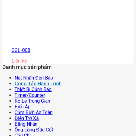
GGL-808
Liên hệ
Danh mục sản phẩm
Nút Nhấn Đèn Báo
Công Tắc Hành Trình
Thiết Bị Cảnh Báo
Timer/counter
Rơ Le Trung Gian
Biến Áp
Cảm Biến An Toàn
Điện Trở Xả
Băng Nhãn
Ống Lồng Đầu Cốt
Cầu Chì