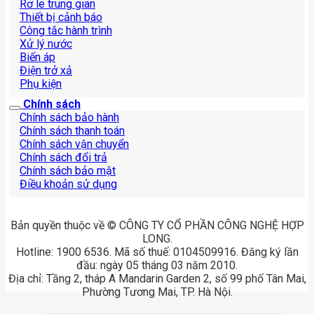
Rơ le trung gian
Thiết bị cảnh báo
Công tắc hành trình
Xử lý nước
Biến áp
Điện trở xả
Phụ kiện
Chính sách
Chính sách bảo hành
Chính sách thanh toán
Chính sách vận chuyển
Chính sách đổi trả
Chính sách bảo mật
Điều khoản sử dụng
Bản quyền thuộc về © CÔNG TY CỔ PHẦN CÔNG NGHỆ HỢP
LONG.
Hotline: 1900 6536. Mã số thuế: 0104509916. Đăng ký lần
đầu: ngày 05 tháng 03 năm 2010.
Địa chỉ: Tầng 2, tháp A Mandarin Garden 2, số 99 phố Tân Mai,
Phường Tương Mai, TP. Hà Nội.