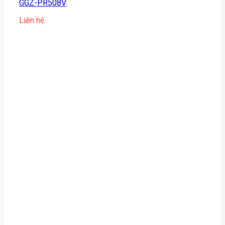
GGZ-PR508V
Liên hệ