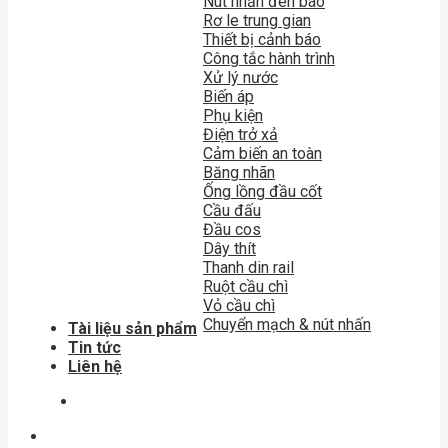
Nút nhấn đèn báo
Rơ le trung gian
Thiết bị cảnh báo
Công tắc hành trình
Xử lý nước
Biến áp
Phụ kiện
Điện trở xả
Cảm biến an toàn
Băng nhãn
Ống lồng đầu cốt
Cầu đấu
Đầu cos
Dây thít
Thanh din rail
Ruột cầu chì
Vỏ cầu chì
Chuyển mạch & nút nhấn
Tài liệu sản phẩm
Tin tức
Liên hệ