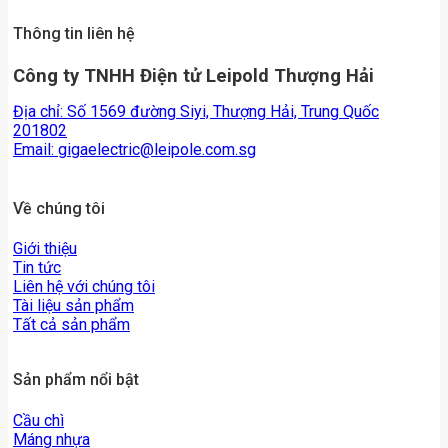
Thông tin liên hệ
Công ty TNHH Điện tử Leipold Thượng Hải
Địa chỉ: Số 1569 đường Siyi, Thượng Hải, Trung Quốc
201802
Email:
gigaelectric@leipole.com.sg
Về chúng tôi
Giới thiệu
Tin tức
Liên hệ với chúng tôi
Tài liệu sản phẩm
Tất cả sản phẩm
Sản phẩm nổi bật
Cầu chì
Máng nhựa