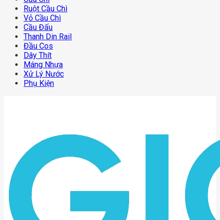
Ruột Cầu Chì
Vỏ Cầu Chì
Cầu Đấu
Thanh Din Rail
Đầu Cos
Dây Thít
Máng Nhựa
Xử Lý Nước
Phụ Kiện