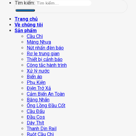
Tìm kiếm:
Trang chủ
Về chúng tôi
Sản phẩm
Cầu Chì
Máng Nhựa
Nút nhấn đèn báo
Rơ le trung gian
Thiết bị cảnh báo
Công tắc hành trình
Xử lý nước
Biến áp
Phụ Kiện
Điện Trở Xả
Cảm Biến An Toàn
Băng Nhãn
Ống Lồng Đầu Cốt
Cầu Đấu
Đầu Cos
Dây Thít
Thanh Din Rail
Ruột Cầu Chì