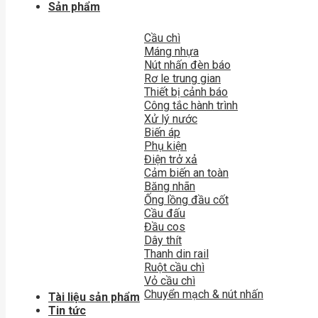
Sản phẩm
Cầu chì
Máng nhựa
Nút nhấn đèn báo
Rơ le trung gian
Thiết bị cảnh báo
Công tắc hành trình
Xử lý nước
Biến áp
Phụ kiện
Điện trở xả
Cảm biến an toàn
Băng nhãn
Ống lồng đầu cốt
Cầu đấu
Đầu cos
Dây thít
Thanh din rail
Ruột cầu chì
Vỏ cầu chì
Chuyển mạch & nút nhấn
Tài liệu sản phẩm
Tin tức