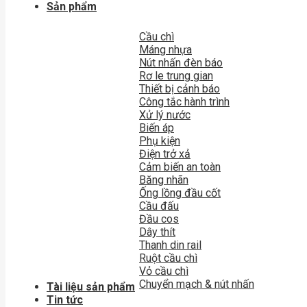
Sản phẩm
Cầu chì
Máng nhựa
Nút nhấn đèn báo
Rơ le trung gian
Thiết bị cảnh báo
Công tắc hành trình
Xử lý nước
Biến áp
Phụ kiện
Điện trở xả
Cảm biến an toàn
Băng nhãn
Ống lồng đầu cốt
Cầu đấu
Đầu cos
Dây thít
Thanh din rail
Ruột cầu chì
Vỏ cầu chì
Chuyển mạch & nút nhấn
Tài liệu sản phẩm
Tin tức