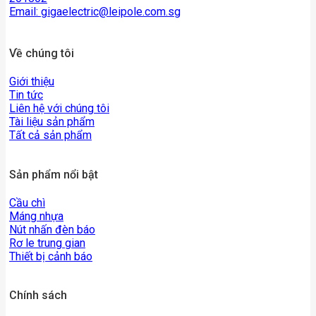
Email:
gigaelectric@leipole.com.sg
Về chúng tôi
Giới thiệu
Tin tức
Liên hệ với chúng tôi
Tài liệu sản phẩm
Tất cả sản phẩm
Sản phẩm nổi bật
Cầu chì
Máng nhựa
Nút nhấn đèn báo
Rơ le trung gian
Thiết bị cảnh báo
Chính sách