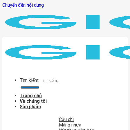
Chuyển đến nội dung
Tìm kiếm:
Trang chủ
Về chúng tôi
Sản phẩm
Cầu chì
Máng nhựa