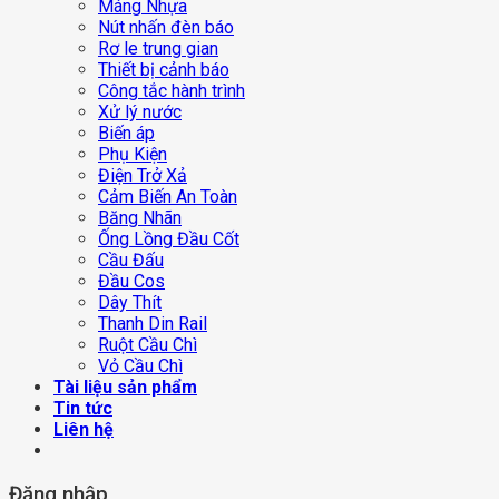
Máng Nhựa
Nút nhấn đèn báo
Rơ le trung gian
Thiết bị cảnh báo
Công tắc hành trình
Xử lý nước
Biến áp
Phụ Kiện
Điện Trở Xả
Cảm Biến An Toàn
Băng Nhãn
Ống Lồng Đầu Cốt
Cầu Đấu
Đầu Cos
Dây Thít
Thanh Din Rail
Ruột Cầu Chì
Vỏ Cầu Chì
Tài liệu sản phẩm
Tin tức
Liên hệ
Đăng nhập