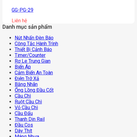
GG-PG-29
Liên hệ
Danh mục sản phẩm
Nút Nhấn Đèn Báo
Công Tắc Hành Trình
Thiết Bị Cảnh Báo
Timer/counter
Rơ Le Trung Gian
Biến Áp
Cảm Biến An Toàn
Điện Trở Xả
Băng Nhãn
Ống Lồng Đầu Cốt
Cầu Chì
Ruột Cầu Chì
Vỏ Cầu Chì
Cầu Đấu
Thanh Din Rail
Đầu Cos
Dây Thít
Máng Nhựa