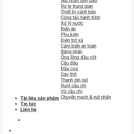
Nút nhấn đèn báo
Rơ le trung gian
Thiết bị cảnh báo
Công tắc hành trình
Xử lý nước
Biến áp
Phụ kiện
Điện trở xả
Cảm biến an toàn
Băng nhãn
Ống lồng đầu cốt
Cầu đấu
Đầu cos
Dây thít
Thanh din rail
Ruột cầu chì
Vỏ cầu chì
Chuyển mạch & nút nhấn
Tài liệu sản phẩm
Tin tức
Liên hệ