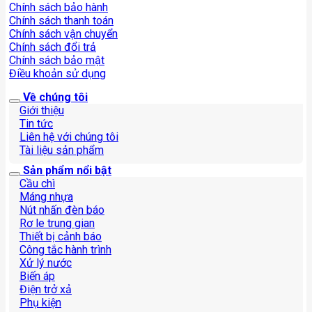
Chính sách bảo hành
Chính sách thanh toán
Chính sách vận chuyển
Chính sách đổi trả
Chính sách bảo mật
Điều khoản sử dụng
Về chúng tôi
Giới thiệu
Tin tức
Liên hệ với chúng tôi
Tài liệu sản phẩm
Sản phẩm nổi bật
Cầu chì
Máng nhựa
Nút nhấn đèn báo
Rơ le trung gian
Thiết bị cảnh báo
Công tắc hành trình
Xử lý nước
Biến áp
Điện trở xả
Phụ kiện