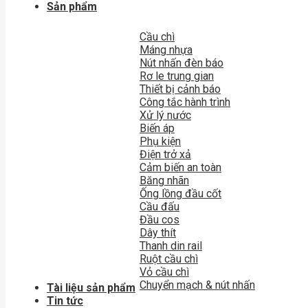
Sản phẩm
Cầu chì
Máng nhựa
Nút nhấn đèn báo
Rơ le trung gian
Thiết bị cảnh báo
Công tắc hành trình
Xử lý nước
Biến áp
Phụ kiện
Điện trở xả
Cảm biến an toàn
Băng nhãn
Ống lồng đầu cốt
Cầu đấu
Đầu cos
Dây thít
Thanh din rail
Ruột cầu chì
Vỏ cầu chì
Chuyển mạch & nút nhấn
Tài liệu sản phẩm
Tin tức