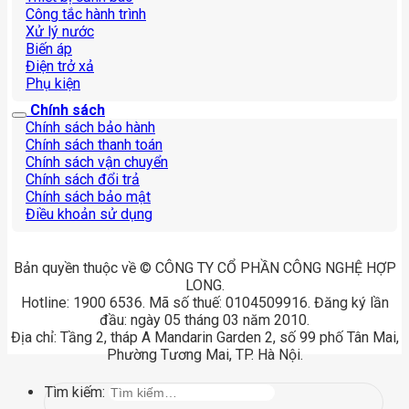
Công tắc hành trình
Xử lý nước
Biến áp
Điện trở xả
Phụ kiện
Chính sách
Chính sách bảo hành
Chính sách thanh toán
Chính sách vận chuyển
Chính sách đổi trả
Chính sách bảo mật
Điều khoản sử dụng
Bản quyền thuộc về © CÔNG TY CỔ PHẦN CÔNG NGHỆ HỢP
LONG.
Hotline: 1900 6536. Mã số thuế: 0104509916. Đăng ký lần
đầu: ngày 05 tháng 03 năm 2010.
Địa chỉ: Tầng 2, tháp A Mandarin Garden 2, số 99 phố Tân Mai,
Phường Tương Mai, TP. Hà Nội.
Tìm kiếm: