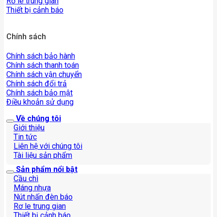
Rơ le trung gian
Thiết bị cảnh báo
Chính sách
Chính sách bảo hành
Chính sách thanh toán
Chính sách vận chuyển
Chính sách đổi trả
Chính sách bảo mật
Điều khoản sử dụng
Về chúng tôi
Giới thiệu
Tin tức
Liên hệ với chúng tôi
Tài liệu sản phẩm
Sản phẩm nổi bật
Cầu chì
Máng nhựa
Nút nhấn đèn báo
Rơ le trung gian
Thiết bị cảnh báo