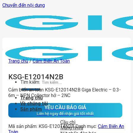
Chuyển đến nội dung
Trang chủ
/
Cảm Biến An Toàn
KSG-E12014N2B
Tìm kiếm:
Cảm biến an toàn KSG-E12014N2B Giga Electric – 0.3-
6m – NPN Collector hở – 2NC
Trang chủ
Về chúng tôi
YÊU CẦU BÁO GIÁ
Sản phẩm
Liên hệ ngay để nhận giá tốt nhất
Cầu chì
Mã sản phẩm:
KSG-E12014N2B
Danh mục:
Cảm Biến An
Máng nhựa
Toàn