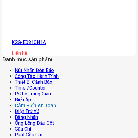
KSG-E0810N1A
Liên hệ
Danh mục sản phẩm
Nút Nhấn Đèn Báo
Công Tắc Hành Trình
Thiết Bị Cảnh Báo
Timer/counter
Rơ Le Trung Gian
Biến Áp
Cảm Biến An Toàn
Điện Trở Xả
Băng Nhãn
Ống Lồng Đầu Cốt
Cầu Chì
Ruột Cầu Chì