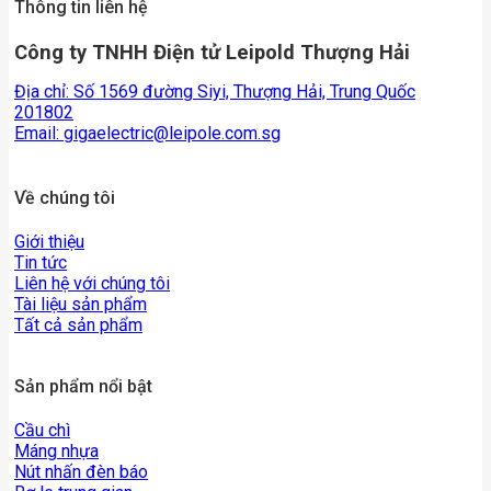
Thông tin liên hệ
Công ty TNHH Điện tử Leipold Thượng Hải
Địa chỉ: Số 1569 đường Siyi, Thượng Hải, Trung Quốc
201802
Email:
gigaelectric@leipole.com.sg
Về chúng tôi
Giới thiệu
Tin tức
Liên hệ với chúng tôi
Tài liệu sản phẩm
Tất cả sản phẩm
Sản phẩm nổi bật
Cầu chì
Máng nhựa
Nút nhấn đèn báo