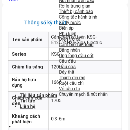
Nút nhấn đèn báo
Rơ le trung gian
Thiết bị cảnh báo
Công tắc hành trình
Thông số kỹ thuật
Xử lý nước
Biến áp
Phụ kiện
Cảm biến an toàn KSG-
Điện trở xả
Tên sản phẩm
E12014N2B Giga Electric
Cảm biến an toàn
Băng nhãn
Series
KSG
Ống lồng đầu cốt
Cầu đấu
Đầu cos
Chùm tia sáng
120
Dây thít
Thanh din rail
Bảo hộ hữu
1666
Ruột cầu chì
dụng
Vỏ cầu chì
Chuyển mạch & nút nhấn
Tài liệu sản phẩm
Chiều cao của
1705
Tin tức
đèn
Liên hệ
Khoảng cách
0.3-6m
phát hiện