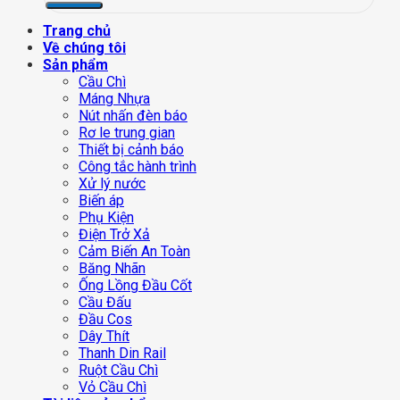
Trang chủ
Về chúng tôi
Sản phẩm
Cầu Chì
Máng Nhựa
Nút nhấn đèn báo
Rơ le trung gian
Thiết bị cảnh báo
Công tắc hành trình
Xử lý nước
Biến áp
Phụ Kiện
Điện Trở Xả
Cảm Biến An Toàn
Băng Nhãn
Ống Lồng Đầu Cốt
Cầu Đấu
Đầu Cos
Dây Thít
Thanh Din Rail
Ruột Cầu Chì
Vỏ Cầu Chì