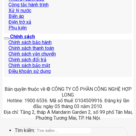
Công tắc hành trình
Xử lý nước
Biến áp
Điện trở xả
Phụ kiện
Chính sách
Chính sách bảo hành
Chính sách thanh toán
Chính sách vận chuyển
Chính sách đổi trả
Chính sách bảo mật
Điều khoản sử dụng
Bản quyền thuộc về © CÔNG TY CỔ PHẦN CÔNG NGHỆ HỢP
LONG.
Hotline: 1900 6536. Mã số thuế: 0104509916. Đăng ký lần
đầu: ngày 05 tháng 03 năm 2010.
Địa chỉ: Tầng 2, tháp A Mandarin Garden 2, số 99 phố Tân Mai,
Phường Tương Mai, TP. Hà Nội.
Tìm kiếm: