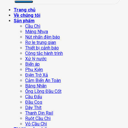
Trang chủ
Về chúng tôi
Sản phẩm
Cầu Chì
Máng Nhựa
Nút nhấn đèn báo
Rơ le trung gian
Thiết bị cảnh báo
Công tắc hành trình
Xử lý nước
Biến áp
Phụ Kiện
Điện Trở Xả
Cảm Biến An Toàn
Băng Nhãn
Ống Lồng Đầu Cốt
Cầu Đấu
Đầu Cos
Dây Thít
Thanh Din Rail
Ruột Cầu Chì
Vỏ Cầu Chì