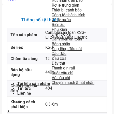
Nút nhấn đèn báo
Rơ le trung gian
Thiết bị cảnh báo
Công tắc hành trình
Thông số kỹ thuật
Xử lý nước
Biến áp
Phụ kiện
Cảm biến an toàn KSG-
Điện trở xả
Tên sản phẩm
E1240N2B Giga Electric
Cảm biến an toàn
Băng nhãn
Series
KSG
Ống lồng đầu cốt
Cầu đấu
Đầu cos
Chùm tia sáng
12
Dây thít
Thanh din rail
Bảo hộ hữu
440
Ruột cầu chì
dụng
Vỏ cầu chì
Chuyển mạch & nút nhấn
Tài liệu sản phẩm
Chiều cao của
484
Tin tức
đèn
Liên hệ
Khoảng cách
0.3-6m
phát hiện