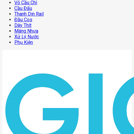
Vỏ Cầu Chì
Cầu Đấu
Thanh Din Rail
Đầu Cos
Dây Thít
Máng Nhựa
Xử Lý Nước
Phụ Kiện