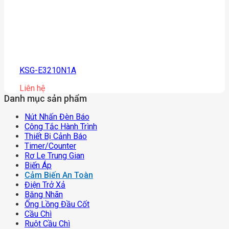
KSG-E3210N1A
Liên hệ
Danh mục sản phẩm
Nút Nhấn Đèn Báo
Công Tắc Hành Trình
Thiết Bị Cảnh Báo
Timer/counter
Rơ Le Trung Gian
Biến Áp
Cảm Biến An Toàn
Điện Trở Xả
Băng Nhãn
Ống Lồng Đầu Cốt
Cầu Chì
Ruột Cầu Chì