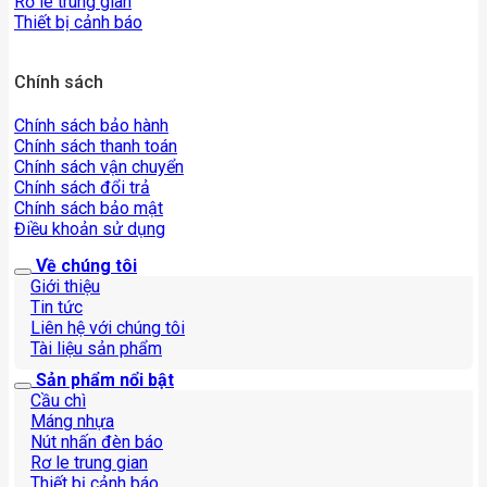
Rơ le trung gian
Thiết bị cảnh báo
Chính sách
Chính sách bảo hành
Chính sách thanh toán
Chính sách vận chuyển
Chính sách đổi trả
Chính sách bảo mật
Điều khoản sử dụng
Về chúng tôi
Giới thiệu
Tin tức
Liên hệ với chúng tôi
Tài liệu sản phẩm
Sản phẩm nổi bật
Cầu chì
Máng nhựa
Nút nhấn đèn báo
Rơ le trung gian
Thiết bị cảnh báo