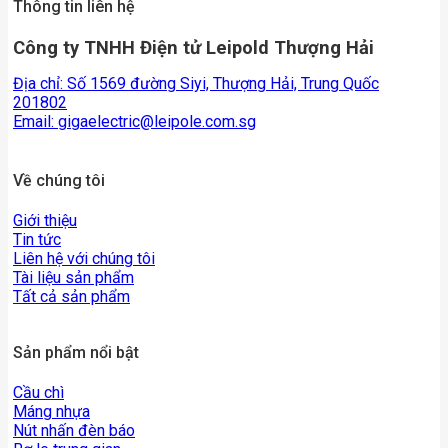
Thông tin liên hệ
Công ty TNHH Điện tử Leipold Thượng Hải
Địa chỉ: Số 1569 đường Siyi, Thượng Hải, Trung Quốc
201802
Email:
gigaelectric@leipole.com.sg
Về chúng tôi
Giới thiệu
Tin tức
Liên hệ với chúng tôi
Tài liệu sản phẩm
Tất cả sản phẩm
Sản phẩm nổi bật
Cầu chì
Máng nhựa
Nút nhấn đèn báo