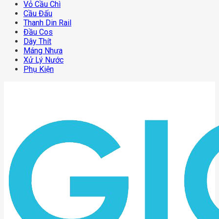
Vỏ Cầu Chì
Cầu Đấu
Thanh Din Rail
Đầu Cos
Dây Thít
Máng Nhựa
Xử Lý Nước
Phụ Kiện