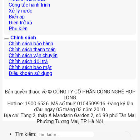
Công tắc hành trình
Xử lý nước
Biến áp
Điện trở xả
Phụ kiện
Chính sách
Chính sách bảo hành
Chính sách thanh toán
Chính sách vận chuyển
Chính sách đổi trả
Chính sách bảo mật
Điều khoản sử dụng
Bản quyền thuộc về © CÔNG TY CỔ PHẦN CÔNG NGHỆ HỢP
LONG.
Hotline: 1900 6536. Mã số thuế: 0104509916. Đăng ký lần
đầu: ngày 05 tháng 03 năm 2010.
Địa chỉ: Tầng 2, tháp A Mandarin Garden 2, số 99 phố Tân Mai,
Phường Tương Mai, TP. Hà Nội.
Tìm kiếm: