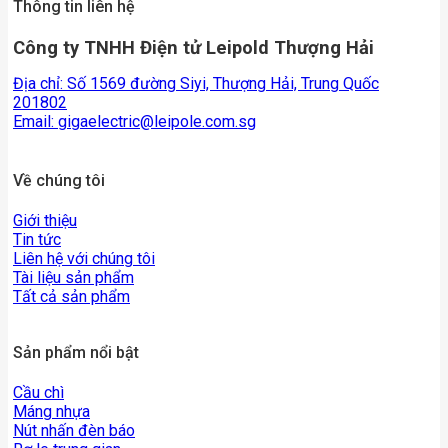
Thông tin liên hệ
Công ty TNHH Điện tử Leipold Thượng Hải
Địa chỉ: Số 1569 đường Siyi, Thượng Hải, Trung Quốc
201802
Email:
gigaelectric@leipole.com.sg
Về chúng tôi
Giới thiệu
Tin tức
Liên hệ với chúng tôi
Tài liệu sản phẩm
Tất cả sản phẩm
Sản phẩm nổi bật
Cầu chì
Máng nhựa
Nút nhấn đèn báo