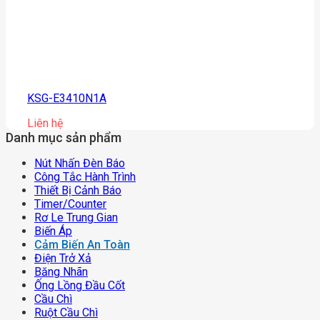
KSG-E3410N1A
Liên hệ
Danh mục sản phẩm
Nút Nhấn Đèn Báo
Công Tắc Hành Trình
Thiết Bị Cảnh Báo
Timer/counter
Rơ Le Trung Gian
Biến Áp
Cảm Biến An Toàn
Điện Trở Xả
Băng Nhãn
Ống Lồng Đầu Cốt
Cầu Chì
Ruột Cầu Chì