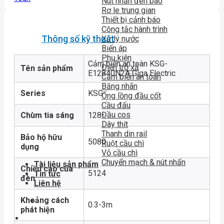
Nút nhấn đèn báo
Rơ le trung gian
Thiết bị cảnh báo
Công tắc hành trình
Thông số kỹ thuật
Xử lý nước
Biến áp
Phụ kiện
Cảm biến an toàn KSG-
Điện trở xả
Tên sản phẩm
E12840N2A Giga Electric
Cảm biến an toàn
Băng nhãn
Series
KSG
Ống lồng đầu cốt
Cầu đấu
Đầu cos
Chùm tia sáng
128
Dây thít
Thanh din rail
Bảo hộ hữu
5080
Ruột cầu chì
dụng
Vỏ cầu chì
Chuyển mạch & nút nhấn
Tài liệu sản phẩm
Chiều cao của
5124
Tin tức
đèn
Liên hệ
Khoảng cách
0.3-3m
phát hiện