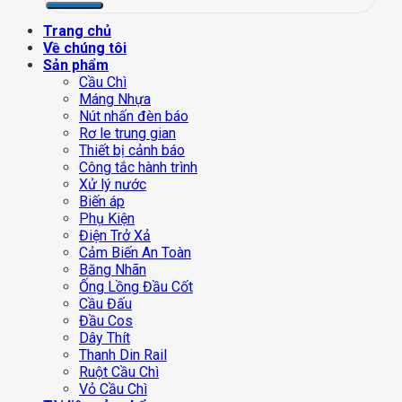
Trang chủ
Về chúng tôi
Sản phẩm
Cầu Chì
Máng Nhựa
Nút nhấn đèn báo
Rơ le trung gian
Thiết bị cảnh báo
Công tắc hành trình
Xử lý nước
Biến áp
Phụ Kiện
Điện Trở Xả
Cảm Biến An Toàn
Băng Nhãn
Ống Lồng Đầu Cốt
Cầu Đấu
Đầu Cos
Dây Thít
Thanh Din Rail
Ruột Cầu Chì
Vỏ Cầu Chì