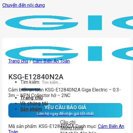
Chuyển đến nội dung
Trang chủ
/
Cảm Biến An Toàn
KSG-E12840N2A
Tìm kiếm:
Cảm biến an toàn KSG-E12840N2A Giga Electric – 0.3-
3m – NPN Collector hở – 2NC
Trang chủ
Về chúng tôi
YÊU CẦU BÁO GIÁ
Sản phẩm
Liên hệ ngay để nhận giá tốt nhất
Cầu chì
Mã sản phẩm:
KSG-E12840N2A
Danh mục:
Cảm Biến An
Máng nhựa
Toàn