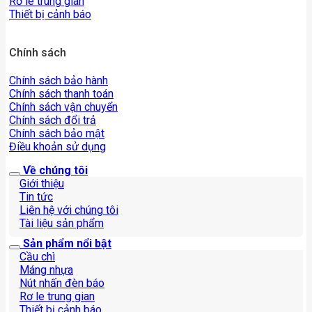
Rơ le trung gian
Thiết bị cảnh báo
Chính sách
Chính sách bảo hành
Chính sách thanh toán
Chính sách vận chuyển
Chính sách đổi trả
Chính sách bảo mật
Điều khoản sử dụng
Về chúng tôi
Giới thiệu
Tin tức
Liên hệ với chúng tôi
Tài liệu sản phẩm
Sản phẩm nổi bật
Cầu chì
Máng nhựa
Nút nhấn đèn báo
Rơ le trung gian
Thiết bị cảnh báo