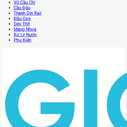
Vỏ Cầu Chì
Cầu Đấu
Thanh Din Rail
Đầu Cos
Dây Thít
Máng Nhựa
Xử Lý Nước
Phụ Kiện