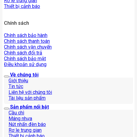
Rơ le trung gian
Thiết bị cảnh báo
Chính sách
Chính sách bảo hành
Chính sách thanh toán
Chính sách vận chuyển
Chính sách đổi trả
Chính sách bảo mật
Điều khoản sử dụng
Về chúng tôi
Giới thiệu
Tin tức
Liên hệ với chúng tôi
Tài liệu sản phẩm
Sản phẩm nổi bật
Cầu chì
Máng nhựa
Nút nhấn đèn báo
Rơ le trung gian
Thiết bị cảnh báo