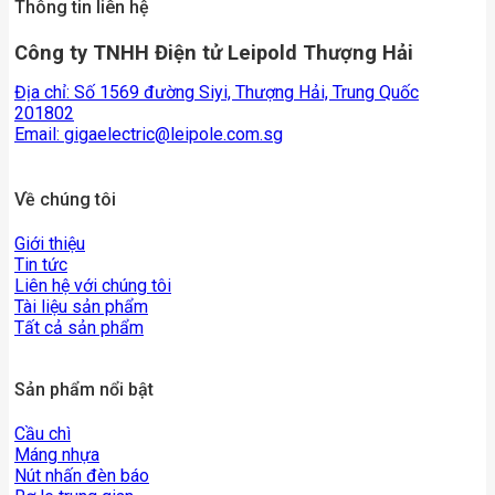
Thông tin liên hệ
Công ty TNHH Điện tử Leipold Thượng Hải
Địa chỉ: Số 1569 đường Siyi, Thượng Hải, Trung Quốc
201802
Email:
gigaelectric@leipole.com.sg
Về chúng tôi
Giới thiệu
Tin tức
Liên hệ với chúng tôi
Tài liệu sản phẩm
Tất cả sản phẩm
Sản phẩm nổi bật
Cầu chì
Máng nhựa
Nút nhấn đèn báo