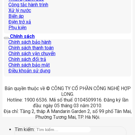
Công tắc hành trình
Xử lý nước
Biến áp
Điện trở xả
Phụ kiện
Chính sách
Chính sách bảo hành
Chính sách thanh toán
Chính sách vận chuyển
Chính sách đổi trả
Chính sách bảo mật
Điều khoản sử dụng
Bản quyền thuộc về © CÔNG TY CỔ PHẦN CÔNG NGHỆ HỢP
LONG.
Hotline: 1900 6536. Mã số thuế: 0104509916. Đăng ký lần
đầu: ngày 05 tháng 03 năm 2010.
Địa chỉ: Tầng 2, tháp A Mandarin Garden 2, số 99 phố Tân Mai,
Phường Tương Mai, TP. Hà Nội.
Tìm kiếm: