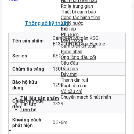
Nút nhấn đèn báo
Rơ le trung gian
Thiết bị cảnh báo
Công tắc hành trình
Thông số kỹ thuật
Xử lý nước
Biến áp
Phụ kiện
Cảm biến an toàn KSG-
Điện trở xả
Tên sản phẩm
E13010N1B Giga Electric
Cảm biến an toàn
Băng nhãn
Series
KSG
Ống lồng đầu cốt
Cầu đấu
Đầu cos
Chùm tia sáng
130
Dây thít
Thanh din rail
Bảo hộ hữu
1290
Ruột cầu chì
dụng
Vỏ cầu chì
Chuyển mạch & nút nhấn
Tài liệu sản phẩm
Chiều cao của
1329
Tin tức
đèn
Liên hệ
Khoảng cách
0.3-6m
phát hiện