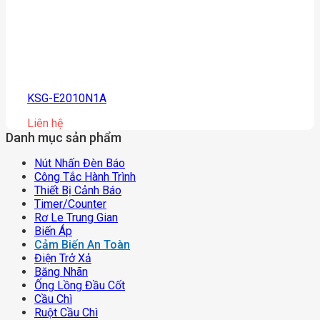
KSG-E2010N1A
Liên hệ
Danh mục sản phẩm
Nút Nhấn Đèn Báo
Công Tắc Hành Trình
Thiết Bị Cảnh Báo
Timer/counter
Rơ Le Trung Gian
Biến Áp
Cảm Biến An Toàn
Điện Trở Xả
Băng Nhãn
Ống Lồng Đầu Cốt
Cầu Chì
Ruột Cầu Chì