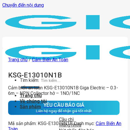
Chuyển đến nội dung
Trang chủ
/
Cảm Biến An Toàn
KSG-E13010N1B
Tìm kiếm:
Cảm biến an toàn KSG-E13010N1B Giga Electric – 0.3-
6m – NPN Collector hở – 1NO/1NC
Trang chủ
Về chúng tôi
YÊU CẦU BÁO GIÁ
Sản phẩm
Liên hệ ngay để nhận giá tốt nhất
Cầu chì
Mã sản phẩm:
KSG-E13010N1B
Danh mục:
Cảm Biến An
Máng nhựa
Toàn