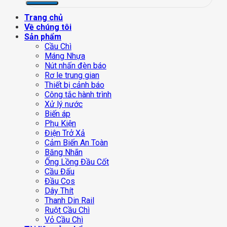
Trang chủ
Về chúng tôi
Sản phẩm
Cầu Chì
Máng Nhựa
Nút nhấn đèn báo
Rơ le trung gian
Thiết bị cảnh báo
Công tắc hành trình
Xử lý nước
Biến áp
Phụ Kiện
Điện Trở Xả
Cảm Biến An Toàn
Băng Nhãn
Ống Lồng Đầu Cốt
Cầu Đấu
Đầu Cos
Dây Thít
Thanh Din Rail
Ruột Cầu Chì
Vỏ Cầu Chì