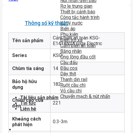
Nút nhấn đèn báo
Rơ le trung gian
Thiết bị cảnh báo
Công tắc hành trình
Thông số kỹ thuật
Xử lý nước
Biến áp
Phụ kiện
Cảm biến an toàn KSG-
Điện trở xả
Tên sản phẩm
E1414N2A Giga Electric
Cảm biến an toàn
Băng nhãn
Series
KSG
Ống lồng đầu cốt
Cầu đấu
Đầu cos
Chùm tia sáng
14
Dây thít
Thanh din rail
Bảo hộ hữu
182
Ruột cầu chì
dụng
Vỏ cầu chì
Chuyển mạch & nút nhấn
Tài liệu sản phẩm
Chiều cao của
221
Tin tức
đèn
Liên hệ
Khoảng cách
0.3-3m
phát hiện