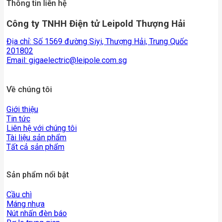
Thông tin liên hệ
Công ty TNHH Điện tử Leipold Thượng Hải
Địa chỉ: Số 1569 đường Siyi, Thượng Hải, Trung Quốc
201802
Email:
gigaelectric@leipole.com.sg
Về chúng tôi
Giới thiệu
Tin tức
Liên hệ với chúng tôi
Tài liệu sản phẩm
Tất cả sản phẩm
Sản phẩm nổi bật
Cầu chì
Máng nhựa
Nút nhấn đèn báo