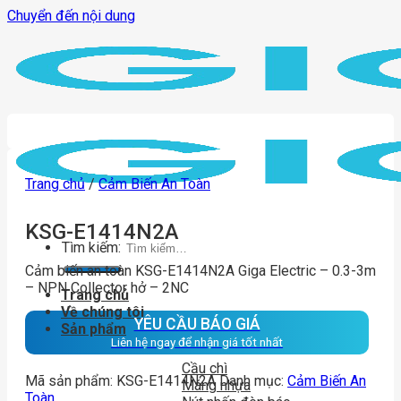
Chuyển đến nội dung
Trang chủ
/
Cảm Biến An Toàn
KSG-E1414N2A
Tìm kiếm:
Cảm biến an toàn KSG-E1414N2A Giga Electric – 0.3-3m
– NPN Collector hở – 2NC
Trang chủ
Về chúng tôi
YÊU CẦU BÁO GIÁ
Sản phẩm
Liên hệ ngay để nhận giá tốt nhất
Cầu chì
Mã sản phẩm:
KSG-E1414N2A
Danh mục:
Cảm Biến An
Máng nhựa
Toàn