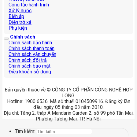
Công tắc hành trình
Xử lý nước
Biến áp
Điện trở xả
Phụ kiện
Chính sách
Chính sách bảo hành
Chính sách thanh toán
Chính sách vận chuyển
Chính sách đổi trả
Chính sách bảo mật
Điều khoản sử dụng
Bản quyền thuộc về © CÔNG TY CỔ PHẦN CÔNG NGHỆ HỢP
LONG.
Hotline: 1900 6536. Mã số thuế: 0104509916. Đăng ký lần
đầu: ngày 05 tháng 03 năm 2010.
Địa chỉ: Tầng 2, tháp A Mandarin Garden 2, số 99 phố Tân Mai,
Phường Tương Mai, TP. Hà Nội.
Tìm kiếm: