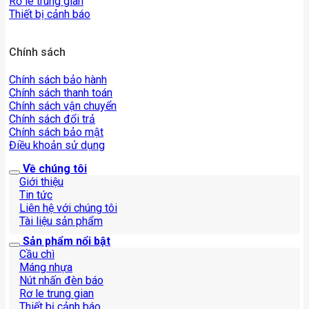
Rơ le trung gian
Thiết bị cảnh báo
Chính sách
Chính sách bảo hành
Chính sách thanh toán
Chính sách vận chuyển
Chính sách đổi trả
Chính sách bảo mật
Điều khoản sử dụng
Về chúng tôi
Giới thiệu
Tin tức
Liên hệ với chúng tôi
Tài liệu sản phẩm
Sản phẩm nổi bật
Cầu chì
Máng nhựa
Nút nhấn đèn báo
Rơ le trung gian
Thiết bị cảnh báo