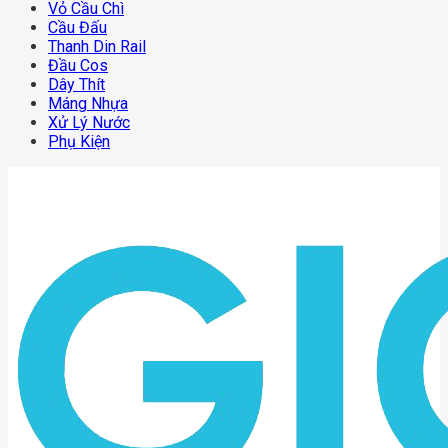
Vỏ Cầu Chì
Cầu Đấu
Thanh Din Rail
Đầu Cos
Dây Thít
Máng Nhựa
Xử Lý Nước
Phụ Kiện