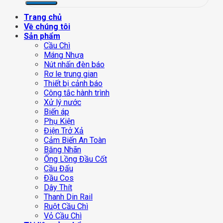
Trang chủ
Về chúng tôi
Sản phẩm
Cầu Chì
Máng Nhựa
Nút nhấn đèn báo
Rơ le trung gian
Thiết bị cảnh báo
Công tắc hành trình
Xử lý nước
Biến áp
Phụ Kiện
Điện Trở Xả
Cảm Biến An Toàn
Băng Nhãn
Ống Lồng Đầu Cốt
Cầu Đấu
Đầu Cos
Dây Thít
Thanh Din Rail
Ruột Cầu Chì
Vỏ Cầu Chì