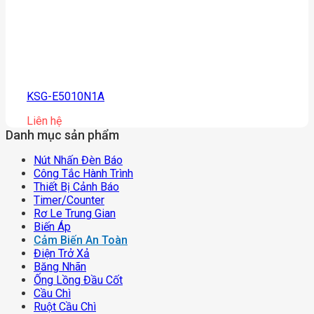
KSG-E5010N1A
Liên hệ
Danh mục sản phẩm
Nút Nhấn Đèn Báo
Công Tắc Hành Trình
Thiết Bị Cảnh Báo
Timer/counter
Rơ Le Trung Gian
Biến Áp
Cảm Biến An Toàn
Điện Trở Xả
Băng Nhãn
Ống Lồng Đầu Cốt
Cầu Chì
Ruột Cầu Chì