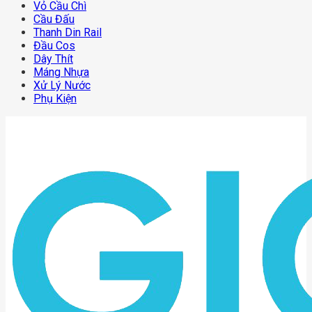
Vỏ Cầu Chì
Cầu Đấu
Thanh Din Rail
Đầu Cos
Dây Thít
Máng Nhựa
Xử Lý Nước
Phụ Kiện