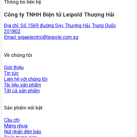
Thông tin liên hệ
Công ty TNHH Điện tử Leipold Thượng Hải
Địa chỉ: Số 1569 đường Siyi, Thượng Hải, Trung Quốc
201802
Email:
gigaelectric@leipole.com.sg
Về chúng tôi
Giới thiệu
Tin tức
Liên hệ với chúng tôi
Tài liệu sản phẩm
Tất cả sản phẩm
Sản phẩm nổi bật
Cầu chì
Máng nhựa
Nút nhấn đèn báo