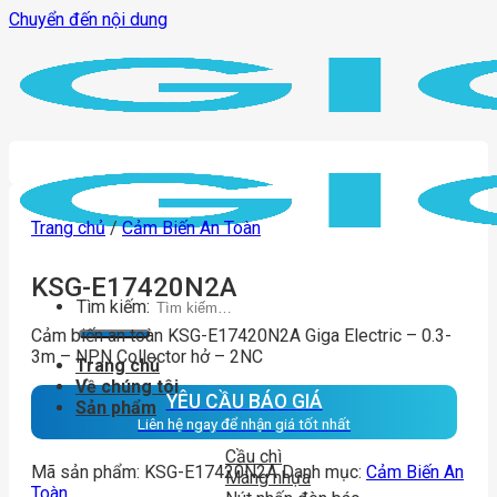
Chuyển đến nội dung
Trang chủ
/
Cảm Biến An Toàn
KSG-E17420N2A
Tìm kiếm:
Cảm biến an toàn KSG-E17420N2A Giga Electric – 0.3-
3m – NPN Collector hở – 2NC
Trang chủ
Về chúng tôi
YÊU CẦU BÁO GIÁ
Sản phẩm
Liên hệ ngay để nhận giá tốt nhất
Cầu chì
Mã sản phẩm:
KSG-E17420N2A
Danh mục:
Cảm Biến An
Máng nhựa
Toàn