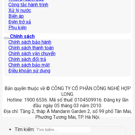
Công tắc hành trình
Xử lý nước
Biến áp
Điện trở xả
Phụ kiện
Chính sách
Chính sách bảo hành
Chính sách thanh toán
Chính sách vận chuyển
Chính sách đổi trả
Chính sách bảo mật
Điều khoản sử dụng
Bản quyền thuộc về © CÔNG TY CỔ PHẦN CÔNG NGHỆ HỢP
LONG.
Hotline: 1900 6536. Mã số thuế: 0104509916. Đăng ký lần
đầu: ngày 05 tháng 03 năm 2010.
Địa chỉ: Tầng 2, tháp A Mandarin Garden 2, số 99 phố Tân Mai,
Phường Tương Mai, TP. Hà Nội.
Tìm kiếm: