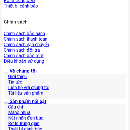
Rơ le trung gian
Thiết bị cảnh báo
Chính sách
Chính sách bảo hành
Chính sách thanh toán
Chính sách vận chuyển
Chính sách đổi trả
Chính sách bảo mật
Điều khoản sử dụng
Về chúng tôi
Giới thiệu
Tin tức
Liên hệ với chúng tôi
Tài liệu sản phẩm
Sản phẩm nổi bật
Cầu chì
Máng nhựa
Nút nhấn đèn báo
Rơ le trung gian
Thiết bị cảnh báo