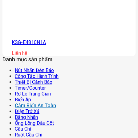
KSG-E4810N1A
Liên hệ
Danh mục sản phẩm
Nút Nhấn Đèn Báo
Công Tắc Hành Trình
Thiết Bị Cảnh Báo
Timer/counter
Rơ Le Trung Gian
Biến Áp
Cảm Biến An Toàn
Điện Trở Xả
Băng Nhãn
Ống Lồng Đầu Cốt
Cầu Chì
Ruột Cầu Chì