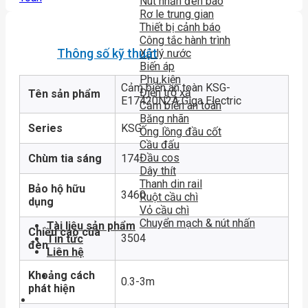
Nút nhấn đèn báo
Rơ le trung gian
Thiết bị cảnh báo
Công tắc hành trình
Thông số kỹ thuật
Xử lý nước
Biến áp
Phụ kiện
Cảm biến an toàn KSG-
Điện trở xả
Tên sản phẩm
E17420N2A Giga Electric
Cảm biến an toàn
Băng nhãn
Series
KSG
Ống lồng đầu cốt
Cầu đấu
Đầu cos
Chùm tia sáng
174
Dây thít
Thanh din rail
Bảo hộ hữu
3460
Ruột cầu chì
dụng
Vỏ cầu chì
Chuyển mạch & nút nhấn
Tài liệu sản phẩm
Chiều cao của
3504
Tin tức
đèn
Liên hệ
Khoảng cách
0.3-3m
phát hiện