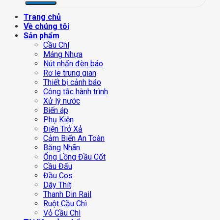
Trang chủ
Về chúng tôi
Sản phẩm
Cầu Chì
Máng Nhựa
Nút nhấn đèn báo
Rơ le trung gian
Thiết bị cảnh báo
Công tắc hành trình
Xử lý nước
Biến áp
Phụ Kiện
Điện Trở Xả
Cảm Biến An Toàn
Băng Nhãn
Ống Lồng Đầu Cốt
Cầu Đấu
Đầu Cos
Dây Thít
Thanh Din Rail
Ruột Cầu Chì
Vỏ Cầu Chì