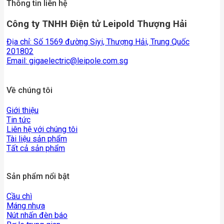
Thông tin liên hệ
Công ty TNHH Điện tử Leipold Thượng Hải
Địa chỉ: Số 1569 đường Siyi, Thượng Hải, Trung Quốc
201802
Email:
gigaelectric@leipole.com.sg
Về chúng tôi
Giới thiệu
Tin tức
Liên hệ với chúng tôi
Tài liệu sản phẩm
Tất cả sản phẩm
Sản phẩm nổi bật
Cầu chì
Máng nhựa
Nút nhấn đèn báo