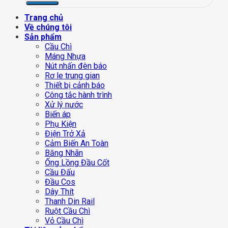
Trang chủ
Về chúng tôi
Sản phẩm
Cầu Chì
Máng Nhựa
Nút nhấn đèn báo
Rơ le trung gian
Thiết bị cảnh báo
Công tắc hành trình
Xử lý nước
Biến áp
Phụ Kiện
Điện Trở Xả
Cảm Biến An Toàn
Băng Nhãn
Ống Lồng Đầu Cốt
Cầu Đấu
Đầu Cos
Dây Thít
Thanh Din Rail
Ruột Cầu Chì
Vỏ Cầu Chì