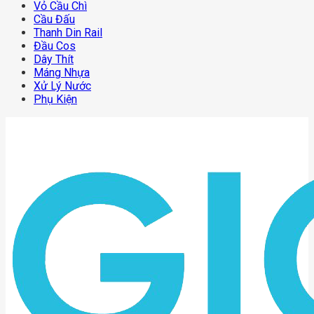
Vỏ Cầu Chì
Cầu Đấu
Thanh Din Rail
Đầu Cos
Dây Thít
Máng Nhựa
Xử Lý Nước
Phụ Kiện