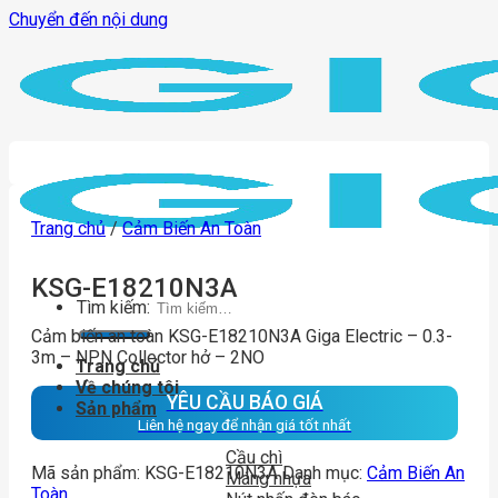
Chuyển đến nội dung
Trang chủ
/
Cảm Biến An Toàn
KSG-E18210N3A
Tìm kiếm:
Cảm biến an toàn KSG-E18210N3A Giga Electric – 0.3-
3m – NPN Collector hở – 2NO
Trang chủ
Về chúng tôi
YÊU CẦU BÁO GIÁ
Sản phẩm
Liên hệ ngay để nhận giá tốt nhất
Cầu chì
Mã sản phẩm:
KSG-E18210N3A
Danh mục:
Cảm Biến An
Máng nhựa
Toàn