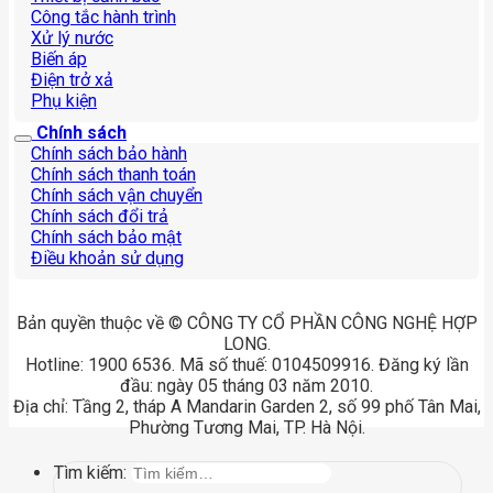
Công tắc hành trình
Xử lý nước
Biến áp
Điện trở xả
Phụ kiện
Chính sách
Chính sách bảo hành
Chính sách thanh toán
Chính sách vận chuyển
Chính sách đổi trả
Chính sách bảo mật
Điều khoản sử dụng
Bản quyền thuộc về © CÔNG TY CỔ PHẦN CÔNG NGHỆ HỢP
LONG.
Hotline: 1900 6536. Mã số thuế: 0104509916. Đăng ký lần
đầu: ngày 05 tháng 03 năm 2010.
Địa chỉ: Tầng 2, tháp A Mandarin Garden 2, số 99 phố Tân Mai,
Phường Tương Mai, TP. Hà Nội.
Tìm kiếm: