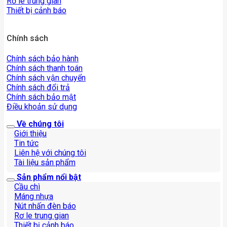
Rơ le trung gian
Thiết bị cảnh báo
Chính sách
Chính sách bảo hành
Chính sách thanh toán
Chính sách vận chuyển
Chính sách đổi trả
Chính sách bảo mật
Điều khoản sử dụng
Về chúng tôi
Giới thiệu
Tin tức
Liên hệ với chúng tôi
Tài liệu sản phẩm
Sản phẩm nổi bật
Cầu chì
Máng nhựa
Nút nhấn đèn báo
Rơ le trung gian
Thiết bị cảnh báo