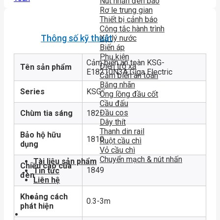
Nút nhấn đèn báo
Rơ le trung gian
Thiết bị cảnh báo
Công tắc hành trình
Thông số kỹ thuật
Xử lý nước
Biến áp
Phụ kiện
Cảm biến an toàn KSG-
Điện trở xả
Tên sản phẩm
E18210N3A Giga Electric
Cảm biến an toàn
Băng nhãn
Series
KSG
Ống lồng đầu cốt
Cầu đấu
Đầu cos
Chùm tia sáng
182
Dây thít
Thanh din rail
Bảo hộ hữu
1810
Ruột cầu chì
dụng
Vỏ cầu chì
Chuyển mạch & nút nhấn
Tài liệu sản phẩm
Chiều cao của
1849
Tin tức
đèn
Liên hệ
Khoảng cách
0.3-3m
phát hiện