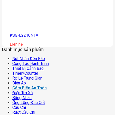
KSG-E2210N1A
Liên hệ
Danh mục sản phẩm
Nút Nhấn Đèn Báo
Công Tắc Hành Trình
Thiết Bị Cảnh Báo
Timer/counter
Rơ Le Trung Gian
Biến Áp
Cảm Biến An Toàn
Điện Trở Xả
Băng Nhãn
Ống Lồng Đầu Cốt
Cầu Chì
Ruột Cầu Chì