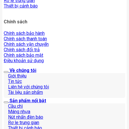
Rơ le trung gian
Thiết bị cảnh báo
Chính sách
Chính sách bảo hành
Chính sách thanh toán
Chính sách vận chuyển
Chính sách đổi trả
Chính sách bảo mật
Điều khoản sử dụng
Về chúng tôi
Giới thiệu
Tin tức
Liên hệ với chúng tôi
Tài liệu sản phẩm
Sản phẩm nổi bật
Cầu chì
Máng nhựa
Nút nhấn đèn báo
Rơ le trung gian
Thiết bị cảnh báo