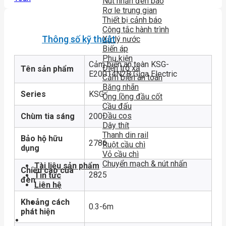
Nút nhấn đèn báo
Rơ le trung gian
Thiết bị cảnh báo
Công tắc hành trình
Thông số kỹ thuật
Xử lý nước
Biến áp
Phụ kiện
Cảm biến an toàn KSG-
Điện trở xả
Tên sản phẩm
E20014N2B Giga Electric
Cảm biến an toàn
Băng nhãn
Series
KSG
Ống lồng đầu cốt
Cầu đấu
Đầu cos
Chùm tia sáng
200
Dây thít
Thanh din rail
Bảo hộ hữu
2786
Ruột cầu chì
dụng
Vỏ cầu chì
Chuyển mạch & nút nhấn
Tài liệu sản phẩm
Chiều cao của
2825
Tin tức
đèn
Liên hệ
Khoảng cách
0.3-6m
phát hiện