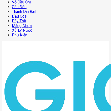
Vỏ Cầu Chì
Cầu Đấu
Thanh Din Rail
Đầu Cos
Dây Thít
Máng Nhựa
Xử Lý Nước
Phụ Kiện