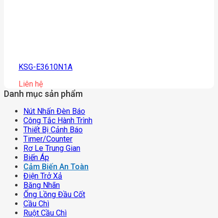
KSG-E3610N1A
Liên hệ
Danh mục sản phẩm
Nút Nhấn Đèn Báo
Công Tắc Hành Trình
Thiết Bị Cảnh Báo
Timer/counter
Rơ Le Trung Gian
Biến Áp
Cảm Biến An Toàn
Điện Trở Xả
Băng Nhãn
Ống Lồng Đầu Cốt
Cầu Chì
Ruột Cầu Chì