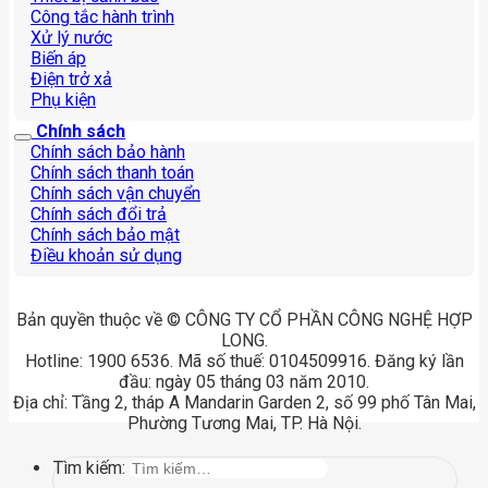
Công tắc hành trình
Xử lý nước
Biến áp
Điện trở xả
Phụ kiện
Chính sách
Chính sách bảo hành
Chính sách thanh toán
Chính sách vận chuyển
Chính sách đổi trả
Chính sách bảo mật
Điều khoản sử dụng
Bản quyền thuộc về © CÔNG TY CỔ PHẦN CÔNG NGHỆ HỢP
LONG.
Hotline: 1900 6536. Mã số thuế: 0104509916. Đăng ký lần
đầu: ngày 05 tháng 03 năm 2010.
Địa chỉ: Tầng 2, tháp A Mandarin Garden 2, số 99 phố Tân Mai,
Phường Tương Mai, TP. Hà Nội.
Tìm kiếm: