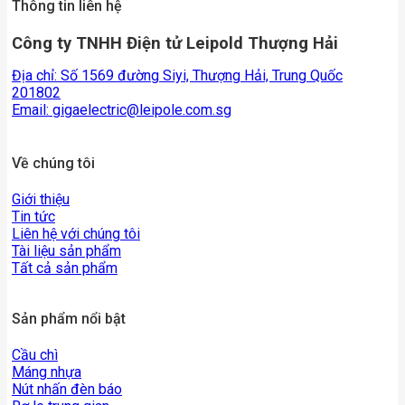
Thông tin liên hệ
Công ty TNHH Điện tử Leipold Thượng Hải
Địa chỉ: Số 1569 đường Siyi, Thượng Hải, Trung Quốc
201802
Email:
gigaelectric@leipole.com.sg
Về chúng tôi
Giới thiệu
Tin tức
Liên hệ với chúng tôi
Tài liệu sản phẩm
Tất cả sản phẩm
Sản phẩm nổi bật
Cầu chì
Máng nhựa
Nút nhấn đèn báo