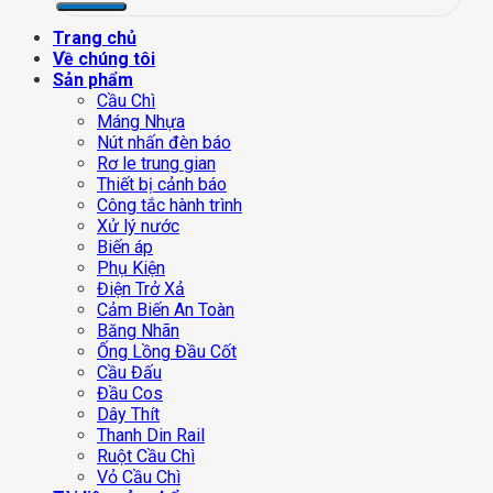
Trang chủ
Về chúng tôi
Sản phẩm
Cầu Chì
Máng Nhựa
Nút nhấn đèn báo
Rơ le trung gian
Thiết bị cảnh báo
Công tắc hành trình
Xử lý nước
Biến áp
Phụ Kiện
Điện Trở Xả
Cảm Biến An Toàn
Băng Nhãn
Ống Lồng Đầu Cốt
Cầu Đấu
Đầu Cos
Dây Thít
Thanh Din Rail
Ruột Cầu Chì
Vỏ Cầu Chì