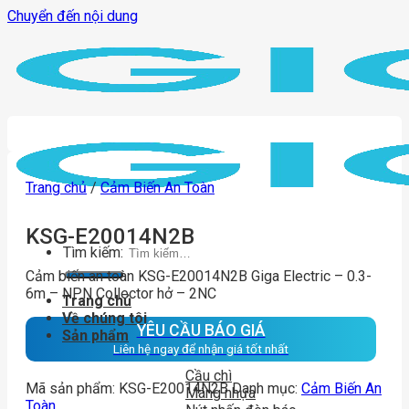
Chuyển đến nội dung
Trang chủ
/
Cảm Biến An Toàn
KSG-E20014N2B
Tìm kiếm:
Cảm biến an toàn KSG-E20014N2B Giga Electric – 0.3-
6m – NPN Collector hở – 2NC
Trang chủ
Về chúng tôi
YÊU CẦU BÁO GIÁ
Sản phẩm
Liên hệ ngay để nhận giá tốt nhất
Cầu chì
Mã sản phẩm:
KSG-E20014N2B
Danh mục:
Cảm Biến An
Máng nhựa
Toàn