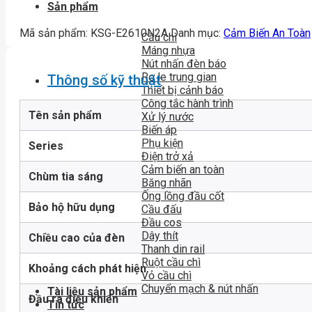
Sản phẩm
Mã sản phẩm:
KSG-E2610N2A
Danh mục:
Cảm Biến An Toàn
Cầu chì
Máng nhựa
Nút nhấn đèn báo
Rơ le trung gian
Thông số kỹ thuật
Thiết bị cảnh báo
Công tắc hành trình
Tên sản phẩm
Xử lý nước
Biến áp
Phụ kiện
Series
Điện trở xả
Cảm biến an toàn
Chùm tia sáng
Băng nhãn
Ống lồng đầu cốt
Bảo hộ hữu dụng
Cầu đấu
Đầu cos
Dây thít
Chiều cao của đèn
Thanh din rail
Ruột cầu chì
Khoảng cách phát hiện
Vỏ cầu chì
Chuyển mạch & nút nhấn
Tài liệu sản phẩm
Đầu ra điều khiển
Tin tức