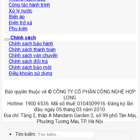
Công tắc hành trình
Xử lý nước
Biến áp
Điện trở xả
Phụ kiện
Chính sách
Chính sách bảo hành
Chính sách thanh toán
Chính sách vận chuyển
Chính sách đổi trả
Chính sách bảo mật
Điều khoản sử dụng
Bản quyền thuộc về © CÔNG TY CỔ PHẦN CÔNG NGHỆ HỢP
LONG.
Hotline: 1900 6536. Mã số thuế: 0104509916. Đăng ký lần
đầu: ngày 05 tháng 03 năm 2010.
Địa chỉ: Tầng 2, tháp A Mandarin Garden 2, số 99 phố Tân Mai,
Phường Tương Mai, TP. Hà Nội.
Tìm kiếm: