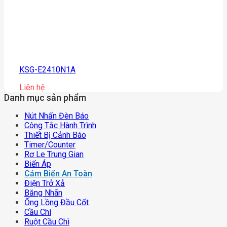
KSG-E2410N1A
Liên hệ
Danh mục sản phẩm
Nút Nhấn Đèn Báo
Công Tắc Hành Trình
Thiết Bị Cảnh Báo
Timer/counter
Rơ Le Trung Gian
Biến Áp
Cảm Biến An Toàn
Điện Trở Xả
Băng Nhãn
Ống Lồng Đầu Cốt
Cầu Chì
Ruột Cầu Chì