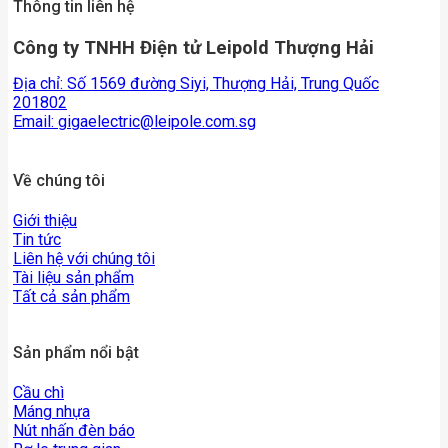
Thông tin liên hệ
Công ty TNHH Điện tử Leipold Thượng Hải
Địa chỉ: Số 1569 đường Siyi, Thượng Hải, Trung Quốc
201802
Email:
gigaelectric@leipole.com.sg
Về chúng tôi
Giới thiệu
Tin tức
Liên hệ với chúng tôi
Tài liệu sản phẩm
Tất cả sản phẩm
Sản phẩm nổi bật
Cầu chì
Máng nhựa
Nút nhấn đèn báo