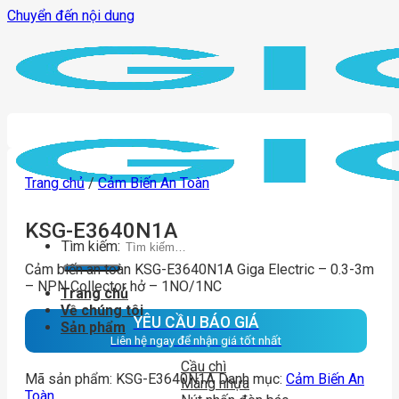
Chuyển đến nội dung
Trang chủ
/
Cảm Biến An Toàn
KSG-E3640N1A
Tìm kiếm:
Cảm biến an toàn KSG-E3640N1A Giga Electric – 0.3-3m
– NPN Collector hở – 1NO/1NC
Trang chủ
Về chúng tôi
YÊU CẦU BÁO GIÁ
Sản phẩm
Liên hệ ngay để nhận giá tốt nhất
Cầu chì
Mã sản phẩm:
KSG-E3640N1A
Danh mục:
Cảm Biến An
Máng nhựa
Toàn