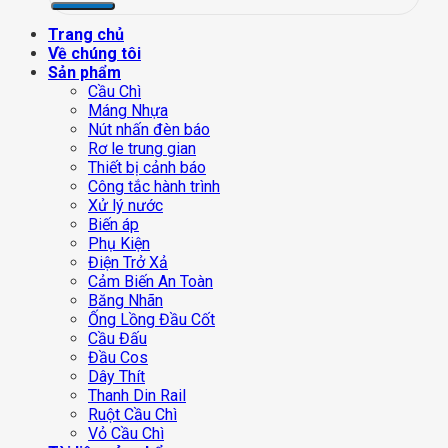
Trang chủ
Về chúng tôi
Sản phẩm
Cầu Chì
Máng Nhựa
Nút nhấn đèn báo
Rơ le trung gian
Thiết bị cảnh báo
Công tắc hành trình
Xử lý nước
Biến áp
Phụ Kiện
Điện Trở Xả
Cảm Biến An Toàn
Băng Nhãn
Ống Lồng Đầu Cốt
Cầu Đấu
Đầu Cos
Dây Thít
Thanh Din Rail
Ruột Cầu Chì
Vỏ Cầu Chì