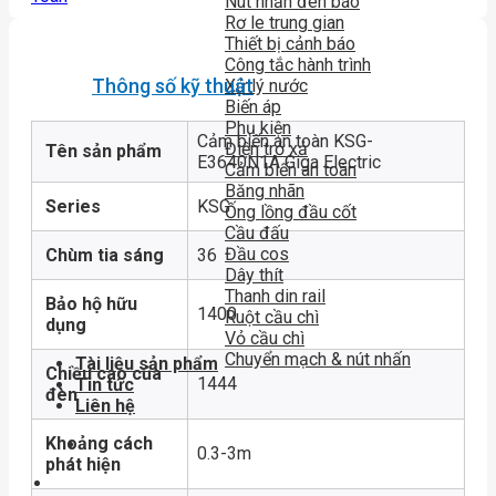
Nút nhấn đèn báo
Rơ le trung gian
Thiết bị cảnh báo
Công tắc hành trình
Thông số kỹ thuật
Xử lý nước
Biến áp
Phụ kiện
Cảm biến an toàn KSG-
Điện trở xả
Tên sản phẩm
E3640N1A Giga Electric
Cảm biến an toàn
Băng nhãn
Series
KSG
Ống lồng đầu cốt
Cầu đấu
Đầu cos
Chùm tia sáng
36
Dây thít
Thanh din rail
Bảo hộ hữu
1400
Ruột cầu chì
dụng
Vỏ cầu chì
Chuyển mạch & nút nhấn
Tài liệu sản phẩm
Chiều cao của
1444
Tin tức
đèn
Liên hệ
Khoảng cách
0.3-3m
phát hiện