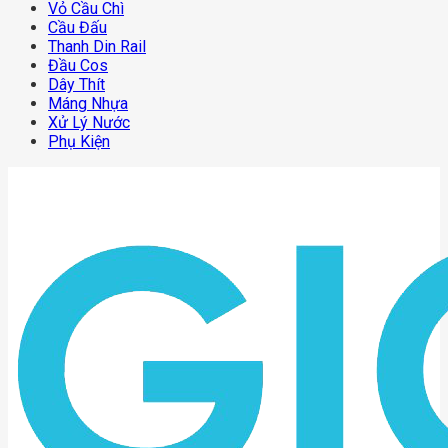
Vỏ Cầu Chì
Cầu Đấu
Thanh Din Rail
Đầu Cos
Dây Thít
Máng Nhựa
Xử Lý Nước
Phụ Kiện