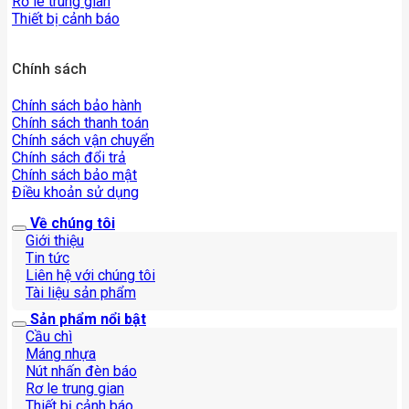
Rơ le trung gian
Thiết bị cảnh báo
Chính sách
Chính sách bảo hành
Chính sách thanh toán
Chính sách vận chuyển
Chính sách đổi trả
Chính sách bảo mật
Điều khoản sử dụng
Về chúng tôi
Giới thiệu
Tin tức
Liên hệ với chúng tôi
Tài liệu sản phẩm
Sản phẩm nổi bật
Cầu chì
Máng nhựa
Nút nhấn đèn báo
Rơ le trung gian
Thiết bị cảnh báo