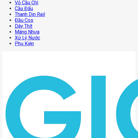
Vỏ Cầu Chì
Cầu Đấu
Thanh Din Rail
Đầu Cos
Dây Thít
Máng Nhựa
Xử Lý Nước
Phụ Kiện