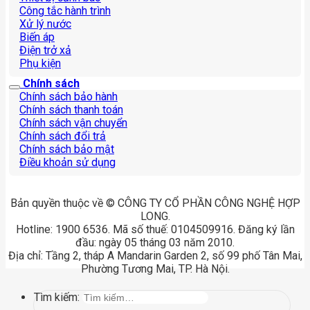
Công tắc hành trình
Xử lý nước
Biến áp
Điện trở xả
Phụ kiện
Chính sách
Chính sách bảo hành
Chính sách thanh toán
Chính sách vận chuyển
Chính sách đổi trả
Chính sách bảo mật
Điều khoản sử dụng
Bản quyền thuộc về © CÔNG TY CỔ PHẦN CÔNG NGHỆ HỢP
LONG.
Hotline: 1900 6536. Mã số thuế: 0104509916. Đăng ký lần
đầu: ngày 05 tháng 03 năm 2010.
Địa chỉ: Tầng 2, tháp A Mandarin Garden 2, số 99 phố Tân Mai,
Phường Tương Mai, TP. Hà Nội.
Tìm kiếm: