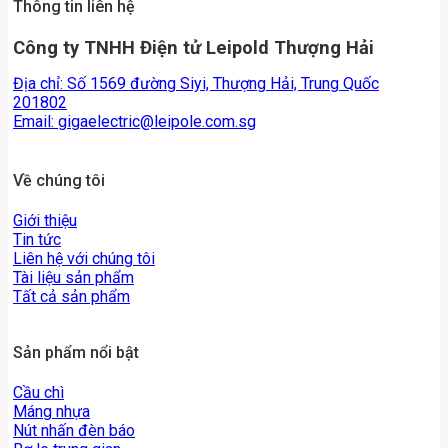
Thông tin liên hệ
Công ty TNHH Điện tử Leipold Thượng Hải
Địa chỉ: Số 1569 đường Siyi, Thượng Hải, Trung Quốc
201802
Email:
gigaelectric@leipole.com.sg
Về chúng tôi
Giới thiệu
Tin tức
Liên hệ với chúng tôi
Tài liệu sản phẩm
Tất cả sản phẩm
Sản phẩm nổi bật
Cầu chì
Máng nhựa
Nút nhấn đèn báo