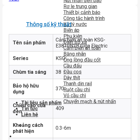
Nút nhấn đèn báo
Rơ le trung gian
Thiết bị cảnh báo
Công tắc hành trình
Thông số kỹ thuật
Xử lý nước
Biến áp
Phụ kiện
Cảm biến an toàn KSG-
Điện trở xả
Tên sản phẩm
E3810N2B Giga Electric
Cảm biến an toàn
Băng nhãn
Series
KSG
Ống lồng đầu cốt
Cầu đấu
Đầu cos
Chùm tia sáng
38
Dây thít
Thanh din rail
Bảo hộ hữu
370
Ruột cầu chì
dụng
Vỏ cầu chì
Chuyển mạch & nút nhấn
Tài liệu sản phẩm
Chiều cao của
409
Tin tức
đèn
Liên hệ
Khoảng cách
0.3-6m
phát hiện