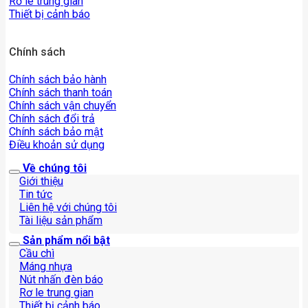
Rơ le trung gian
Thiết bị cảnh báo
Chính sách
Chính sách bảo hành
Chính sách thanh toán
Chính sách vận chuyển
Chính sách đổi trả
Chính sách bảo mật
Điều khoản sử dụng
Về chúng tôi
Giới thiệu
Tin tức
Liên hệ với chúng tôi
Tài liệu sản phẩm
Sản phẩm nổi bật
Cầu chì
Máng nhựa
Nút nhấn đèn báo
Rơ le trung gian
Thiết bị cảnh báo