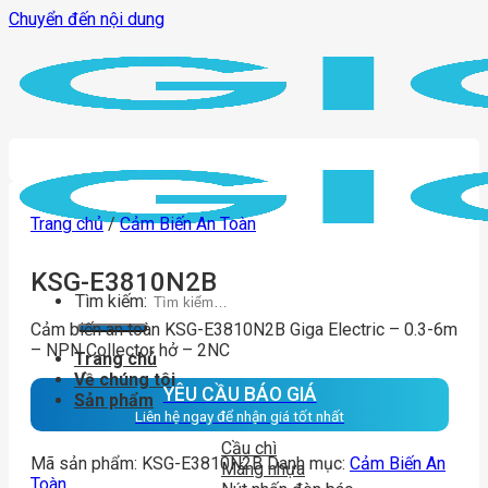
Chuyển đến nội dung
Trang chủ
/
Cảm Biến An Toàn
KSG-E3810N2B
Tìm kiếm:
Cảm biến an toàn KSG-E3810N2B Giga Electric – 0.3-6m
– NPN Collector hở – 2NC
Trang chủ
Về chúng tôi
YÊU CẦU BÁO GIÁ
Sản phẩm
Liên hệ ngay để nhận giá tốt nhất
Cầu chì
Mã sản phẩm:
KSG-E3810N2B
Danh mục:
Cảm Biến An
Máng nhựa
Toàn