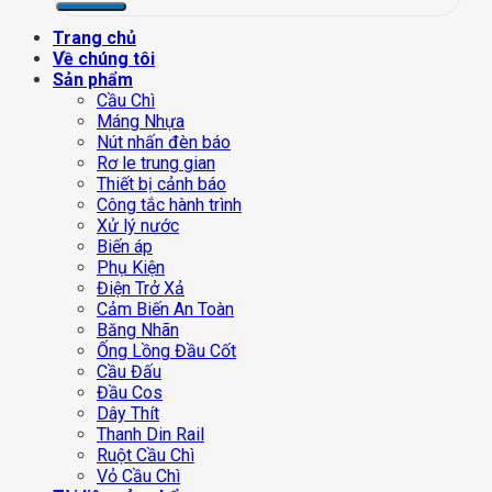
Trang chủ
Về chúng tôi
Sản phẩm
Cầu Chì
Máng Nhựa
Nút nhấn đèn báo
Rơ le trung gian
Thiết bị cảnh báo
Công tắc hành trình
Xử lý nước
Biến áp
Phụ Kiện
Điện Trở Xả
Cảm Biến An Toàn
Băng Nhãn
Ống Lồng Đầu Cốt
Cầu Đấu
Đầu Cos
Dây Thít
Thanh Din Rail
Ruột Cầu Chì
Vỏ Cầu Chì