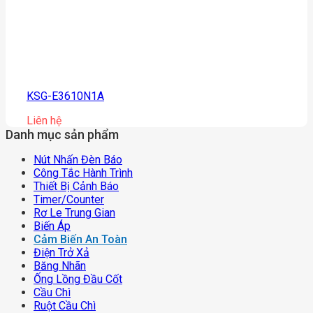
KSG-E3610N1A
Liên hệ
Danh mục sản phẩm
Nút Nhấn Đèn Báo
Công Tắc Hành Trình
Thiết Bị Cảnh Báo
Timer/counter
Rơ Le Trung Gian
Biến Áp
Cảm Biến An Toàn
Điện Trở Xả
Băng Nhãn
Ống Lồng Đầu Cốt
Cầu Chì
Ruột Cầu Chì