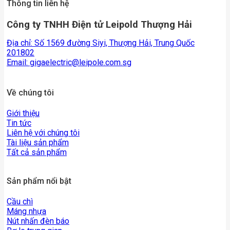
Thông tin liên hệ
Công ty TNHH Điện tử Leipold Thượng Hải
Địa chỉ: Số 1569 đường Siyi, Thượng Hải, Trung Quốc
201802
Email:
gigaelectric@leipole.com.sg
Về chúng tôi
Giới thiệu
Tin tức
Liên hệ với chúng tôi
Tài liệu sản phẩm
Tất cả sản phẩm
Sản phẩm nổi bật
Cầu chì
Máng nhựa
Nút nhấn đèn báo