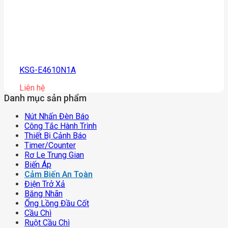
KSG-E4610N1A
Liên hệ
Danh mục sản phẩm
Nút Nhấn Đèn Báo
Công Tắc Hành Trình
Thiết Bị Cảnh Báo
Timer/counter
Rơ Le Trung Gian
Biến Áp
Cảm Biến An Toàn
Điện Trở Xả
Băng Nhãn
Ống Lồng Đầu Cốt
Cầu Chì
Ruột Cầu Chì