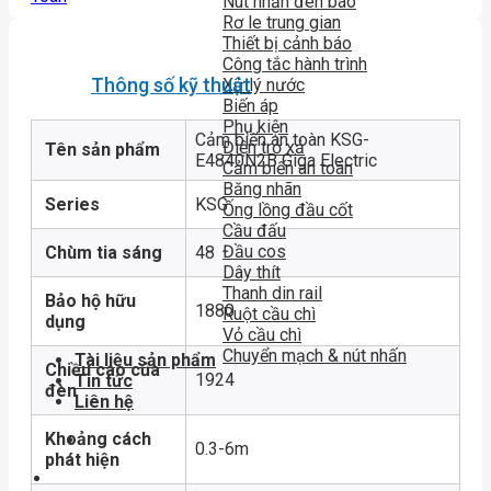
Nút nhấn đèn báo
Rơ le trung gian
Thiết bị cảnh báo
Công tắc hành trình
Thông số kỹ thuật
Xử lý nước
Biến áp
Phụ kiện
Cảm biến an toàn KSG-
Điện trở xả
Tên sản phẩm
E4840N2B Giga Electric
Cảm biến an toàn
Băng nhãn
Series
KSG
Ống lồng đầu cốt
Cầu đấu
Đầu cos
Chùm tia sáng
48
Dây thít
Thanh din rail
Bảo hộ hữu
1880
Ruột cầu chì
dụng
Vỏ cầu chì
Chuyển mạch & nút nhấn
Tài liệu sản phẩm
Chiều cao của
1924
Tin tức
đèn
Liên hệ
Khoảng cách
0.3-6m
phát hiện