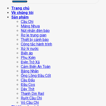
Trang chủ
Về chúng tôi
Sản phẩm
Cầu Chì
Máng Nhựa
Nút nhấn đèn báo
Rơ le trung gian
Thiết bị cảnh báo
Công tắc hành trình
Xử lý nước
Biến áp
Phụ Kiện
Điện Trở Xả
Cảm Biến An Toàn
Băng Nhãn
Ống Lồng Đầu Cốt
Cầu Đấu
Đầu Cos
Dây Thít
Thanh Din Rail
Ruột Cầu Chì
Vỏ Cầu Chì