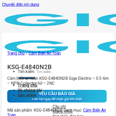
Chuyển đến nội dung
Trang chủ
/
Cảm Biến An Toàn
KSG-E4840N2B
Tìm kiếm:
Cảm biến an toàn KSG-E4840N2B Giga Electric – 0.3-6m
– NPN Collector hở – 2NC
Trang chủ
Về chúng tôi
YÊU CẦU BÁO GIÁ
Sản phẩm
Liên hệ ngay để nhận giá tốt nhất
Cầu chì
Mã sản phẩm:
KSG-E4840N2B
Danh mục:
Cảm Biến An
Máng nhựa
Toàn