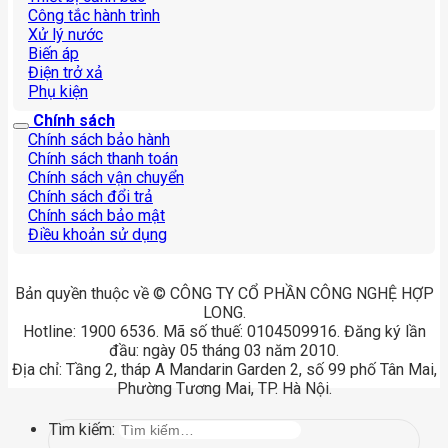
Công tắc hành trình
Xử lý nước
Biến áp
Điện trở xả
Phụ kiện
Chính sách
Chính sách bảo hành
Chính sách thanh toán
Chính sách vận chuyển
Chính sách đổi trả
Chính sách bảo mật
Điều khoản sử dụng
Bản quyền thuộc về © CÔNG TY CỔ PHẦN CÔNG NGHỆ HỢP
LONG.
Hotline: 1900 6536. Mã số thuế: 0104509916. Đăng ký lần
đầu: ngày 05 tháng 03 năm 2010.
Địa chỉ: Tầng 2, tháp A Mandarin Garden 2, số 99 phố Tân Mai,
Phường Tương Mai, TP. Hà Nội.
Tìm kiếm: