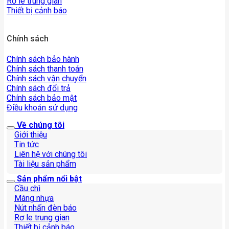
Rơ le trung gian
Thiết bị cảnh báo
Chính sách
Chính sách bảo hành
Chính sách thanh toán
Chính sách vận chuyển
Chính sách đổi trả
Chính sách bảo mật
Điều khoản sử dụng
Về chúng tôi
Giới thiệu
Tin tức
Liên hệ với chúng tôi
Tài liệu sản phẩm
Sản phẩm nổi bật
Cầu chì
Máng nhựa
Nút nhấn đèn báo
Rơ le trung gian
Thiết bị cảnh báo