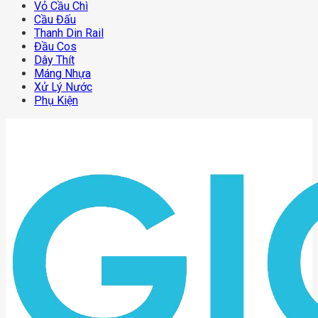
Vỏ Cầu Chì
Cầu Đấu
Thanh Din Rail
Đầu Cos
Dây Thít
Máng Nhựa
Xử Lý Nước
Phụ Kiện