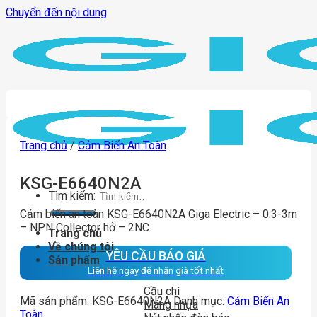
Chuyển đến nội dung
Trang chủ
/
Cảm Biến An Toàn
KSG-E6640N2A
Tìm kiếm:
Cảm biến an toàn KSG-E6640N2A Giga Electric – 0.3-3m
– NPN Collector hở – 2NC
Trang chủ
Về chúng tôi
YÊU CẦU BÁO GIÁ
Sản phẩm
Liên hệ ngay để nhận giá tốt nhất
Cầu chì
Mã sản phẩm:
KSG-E6640N2A
Danh mục:
Cảm Biến An
Máng nhựa
Toàn