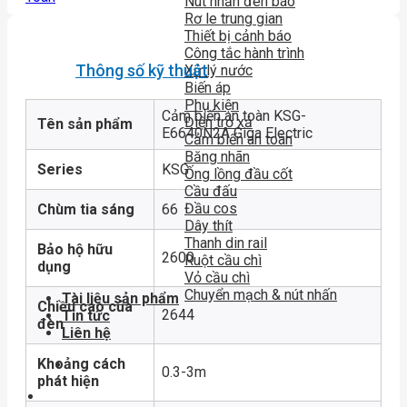
Nút nhấn đèn báo
Rơ le trung gian
Thiết bị cảnh báo
Công tắc hành trình
Thông số kỹ thuật
Xử lý nước
Biến áp
Phụ kiện
Cảm biến an toàn KSG-
Điện trở xả
Tên sản phẩm
E6640N2A Giga Electric
Cảm biến an toàn
Băng nhãn
Series
KSG
Ống lồng đầu cốt
Cầu đấu
Đầu cos
Chùm tia sáng
66
Dây thít
Thanh din rail
Bảo hộ hữu
2600
Ruột cầu chì
dụng
Vỏ cầu chì
Chuyển mạch & nút nhấn
Tài liệu sản phẩm
Chiều cao của
2644
Tin tức
đèn
Liên hệ
Khoảng cách
0.3-3m
phát hiện