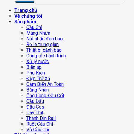
Trang chủ
Về chúng tôi
Sản phẩm
Cầu Chì
Máng Nhựa
Nút nhấn đèn báo
Rơ le trung gian
Thiết bị cảnh báo
Công tắc hành trình
Xử lý nước
Biến áp
Phụ Kiện
Điện Trở Xả
Cảm Biến An Toàn
Băng Nhãn
Ống Lồng Đầu Cốt
Cầu Đấu
Đầu Cos
Dây Thít
Thanh Din Rail
Ruột Cầu Chì
Vỏ Cầu Chì