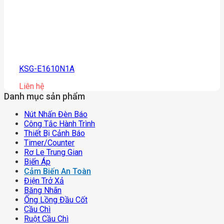
KSG-E1610N1A
Liên hệ
Danh mục sản phẩm
Nút Nhấn Đèn Báo
Công Tắc Hành Trình
Thiết Bị Cảnh Báo
Timer/counter
Rơ Le Trung Gian
Biến Áp
Cảm Biến An Toàn
Điện Trở Xả
Băng Nhãn
Ống Lồng Đầu Cốt
Cầu Chì
Ruột Cầu Chì