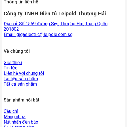
Thông tin liên hệ
Công ty TNHH Điện tử Leipold Thượng Hải
Địa chỉ: Số 1569 đường Siyi, Thượng Hải, Trung Quốc
201802
Email:
gigaelectric@leipole.com.sg
Về chúng tôi
Giới thiệu
Tin tức
Liên hệ với chúng tôi
Tài liệu sản phẩm
Tất cả sản phẩm
Sản phẩm nổi bật
Cầu chì
Máng nhựa
Nút nhấn đèn báo