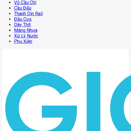
Vỏ Cầu Chì
Cầu Đấu
Thanh Din Rail
Đầu Cos
Dây Thít
Máng Nhựa
Xử Lý Nước
Phụ Kiện