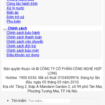
Công tắc hành trình
Xử lý nước
Biến áp
Điện trở xả
Phụ kiện
Chính sách
Chính sách bảo hành
Chính sách thanh toán
Chính sách vận chuyển
Chính sách đổi trả
Chính sách bảo mật
Điều khoản sử dụng
Bản quyền thuộc về © CÔNG TY CỔ PHẦN CÔNG NGHỆ HỢP
LONG.
Hotline: 1900 6536. Mã số thuế: 0104509916. Đăng ký lần
đầu: ngày 05 tháng 03 năm 2010.
Địa chỉ: Tầng 2, tháp A Mandarin Garden 2, số 99 phố Tân Mai,
Phường Tương Mai, TP. Hà Nội.
Tìm kiếm: