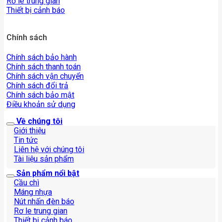
Rơ le trung gian
Thiết bị cảnh báo
Chính sách
Chính sách bảo hành
Chính sách thanh toán
Chính sách vận chuyển
Chính sách đổi trả
Chính sách bảo mật
Điều khoản sử dụng
Về chúng tôi
Giới thiệu
Tin tức
Liên hệ với chúng tôi
Tài liệu sản phẩm
Sản phẩm nổi bật
Cầu chì
Máng nhựa
Nút nhấn đèn báo
Rơ le trung gian
Thiết bị cảnh báo