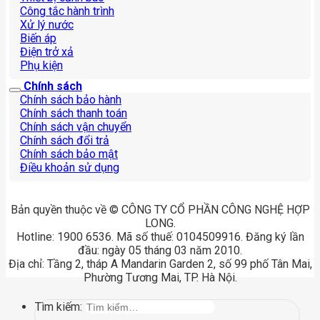
Công tắc hành trình
Xử lý nước
Biến áp
Điện trở xả
Phụ kiện
Chính sách
Chính sách bảo hành
Chính sách thanh toán
Chính sách vận chuyển
Chính sách đổi trả
Chính sách bảo mật
Điều khoản sử dụng
Bản quyền thuộc về © CÔNG TY CỔ PHẦN CÔNG NGHỆ HỢP
LONG.
Hotline: 1900 6536. Mã số thuế: 0104509916. Đăng ký lần
đầu: ngày 05 tháng 03 năm 2010.
Địa chỉ: Tầng 2, tháp A Mandarin Garden 2, số 99 phố Tân Mai,
Phường Tương Mai, TP. Hà Nội.
Tìm kiếm: