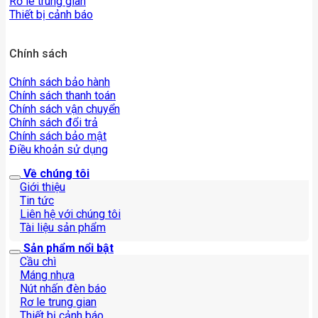
Rơ le trung gian
Thiết bị cảnh báo
Chính sách
Chính sách bảo hành
Chính sách thanh toán
Chính sách vận chuyển
Chính sách đổi trả
Chính sách bảo mật
Điều khoản sử dụng
Về chúng tôi
Giới thiệu
Tin tức
Liên hệ với chúng tôi
Tài liệu sản phẩm
Sản phẩm nổi bật
Cầu chì
Máng nhựa
Nút nhấn đèn báo
Rơ le trung gian
Thiết bị cảnh báo