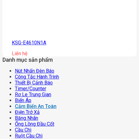
KSG-E4610N1A
Liên hệ
Danh mục sản phẩm
Nút Nhấn Đèn Báo
Công Tắc Hành Trình
Thiết Bị Cảnh Báo
Timer/counter
Rơ Le Trung Gian
Biến Áp
Cảm Biến An Toàn
Điện Trở Xả
Băng Nhãn
Ống Lồng Đầu Cốt
Cầu Chì
Ruột Cầu Chì