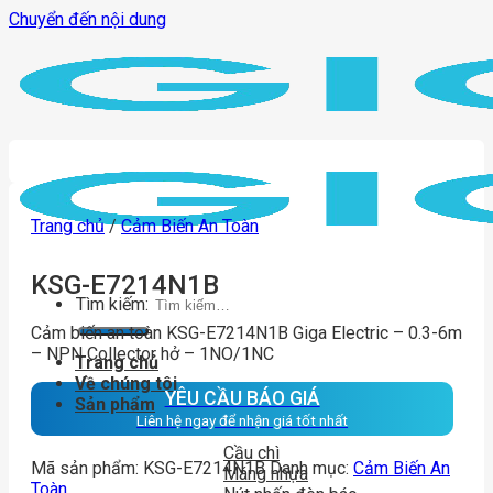
Chuyển đến nội dung
Trang chủ
/
Cảm Biến An Toàn
KSG-E7214N1B
Tìm kiếm:
Cảm biến an toàn KSG-E7214N1B Giga Electric – 0.3-6m
– NPN Collector hở – 1NO/1NC
Trang chủ
Về chúng tôi
YÊU CẦU BÁO GIÁ
Sản phẩm
Liên hệ ngay để nhận giá tốt nhất
Cầu chì
Mã sản phẩm:
KSG-E7214N1B
Danh mục:
Cảm Biến An
Máng nhựa
Toàn