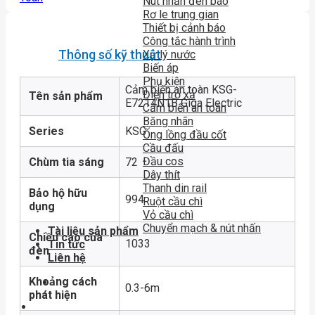
Nút nhấn đèn báo
Rơ le trung gian
Thiết bị cảnh báo
Công tắc hành trình
Thông số kỹ thuật
Xử lý nước
Biến áp
Phụ kiện
Cảm biến an toàn KSG-
Điện trở xả
Tên sản phẩm
E7214N1B Giga Electric
Cảm biến an toàn
Băng nhãn
Series
KSG
Ống lồng đầu cốt
Cầu đấu
Đầu cos
Chùm tia sáng
72
Dây thít
Thanh din rail
Bảo hộ hữu
994
Ruột cầu chì
dụng
Vỏ cầu chì
Chuyển mạch & nút nhấn
Tài liệu sản phẩm
Chiều cao của
1033
Tin tức
đèn
Liên hệ
Khoảng cách
0.3-6m
phát hiện