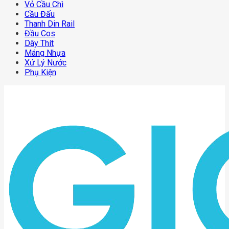
Vỏ Cầu Chì
Cầu Đấu
Thanh Din Rail
Đầu Cos
Dây Thít
Máng Nhựa
Xử Lý Nước
Phụ Kiện