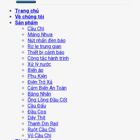
Trang chủ
Về chúng tôi
Sản phẩm
Cầu Chì
Máng Nhựa
Nút nhấn đèn báo
Rơ le trung gian
Thiết bị cảnh báo
Công tắc hành trình
Xử lý nước
Biến áp
Phụ Kiện
Điện Trở Xả
Cảm Biến An Toàn
Băng Nhãn
Ống Lồng Đầu Cốt
Cầu Đấu
Đầu Cos
Dây Thít
Thanh Din Rail
Ruột Cầu Chì
Vỏ Cầu Chì