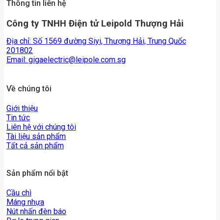
Thông tin liên hệ
Công ty TNHH Điện tử Leipold Thượng Hải
Địa chỉ: Số 1569 đường Siyi, Thượng Hải, Trung Quốc
201802
Email:
gigaelectric@leipole.com.sg
Về chúng tôi
Giới thiệu
Tin tức
Liên hệ với chúng tôi
Tài liệu sản phẩm
Tất cả sản phẩm
Sản phẩm nổi bật
Cầu chì
Máng nhựa
Nút nhấn đèn báo