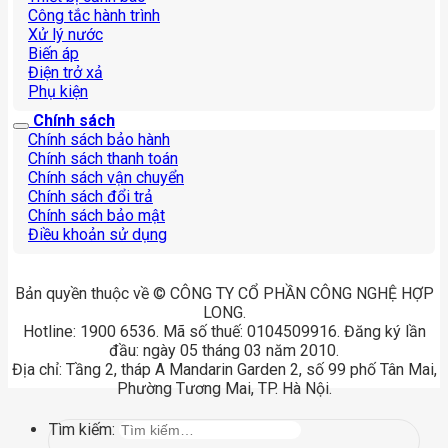
Công tắc hành trình
Xử lý nước
Biến áp
Điện trở xả
Phụ kiện
Chính sách
Chính sách bảo hành
Chính sách thanh toán
Chính sách vận chuyển
Chính sách đổi trả
Chính sách bảo mật
Điều khoản sử dụng
Bản quyền thuộc về © CÔNG TY CỔ PHẦN CÔNG NGHỆ HỢP
LONG.
Hotline: 1900 6536. Mã số thuế: 0104509916. Đăng ký lần
đầu: ngày 05 tháng 03 năm 2010.
Địa chỉ: Tầng 2, tháp A Mandarin Garden 2, số 99 phố Tân Mai,
Phường Tương Mai, TP. Hà Nội.
Tìm kiếm: