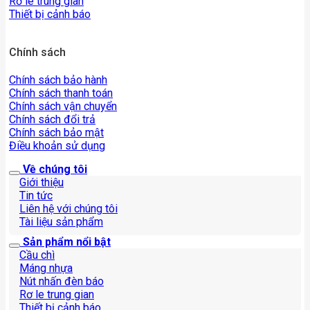
Rơ le trung gian
Thiết bị cảnh báo
Chính sách
Chính sách bảo hành
Chính sách thanh toán
Chính sách vận chuyển
Chính sách đổi trả
Chính sách bảo mật
Điều khoản sử dụng
Về chúng tôi
Giới thiệu
Tin tức
Liên hệ với chúng tôi
Tài liệu sản phẩm
Sản phẩm nổi bật
Cầu chì
Máng nhựa
Nút nhấn đèn báo
Rơ le trung gian
Thiết bị cảnh báo