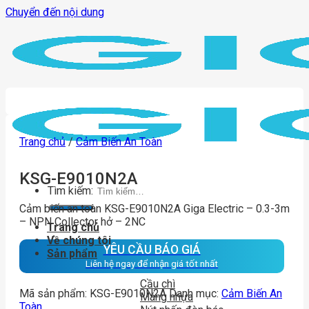
Chuyển đến nội dung
Trang chủ
/
Cảm Biến An Toàn
KSG-E9010N2A
Tìm kiếm:
Cảm biến an toàn KSG-E9010N2A Giga Electric – 0.3-3m
– NPN Collector hở – 2NC
Trang chủ
Về chúng tôi
YÊU CẦU BÁO GIÁ
Sản phẩm
Liên hệ ngay để nhận giá tốt nhất
Cầu chì
Mã sản phẩm:
KSG-E9010N2A
Danh mục:
Cảm Biến An
Máng nhựa
Toàn