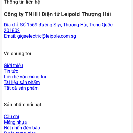
Thông tin liên hệ
Công ty TNHH Điện tử Leipold Thượng Hải
Địa chỉ: Số 1569 đường Siyi, Thượng Hải, Trung Quốc
201802
Email:
gigaelectric@leipole.com.sg
Về chúng tôi
Giới thiệu
Tin tức
Liên hệ với chúng tôi
Tài liệu sản phẩm
Tất cả sản phẩm
Sản phẩm nổi bật
Cầu chì
Máng nhựa
Nút nhấn đèn báo