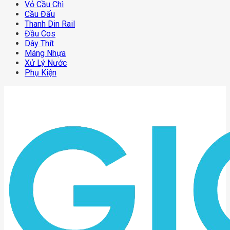
Vỏ Cầu Chì
Cầu Đấu
Thanh Din Rail
Đầu Cos
Dây Thít
Máng Nhựa
Xử Lý Nước
Phụ Kiện