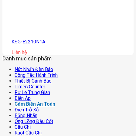
KSG-E2210N1A
Liên hệ
Danh mục sản phẩm
Nút Nhấn Đèn Báo
Công Tắc Hành Trình
Thiết Bị Cảnh Báo
Timer/counter
Rơ Le Trung Gian
Biến Áp
Cảm Biến An Toàn
Điện Trở Xả
Băng Nhãn
Ống Lồng Đầu Cốt
Cầu Chì
Ruột Cầu Chì