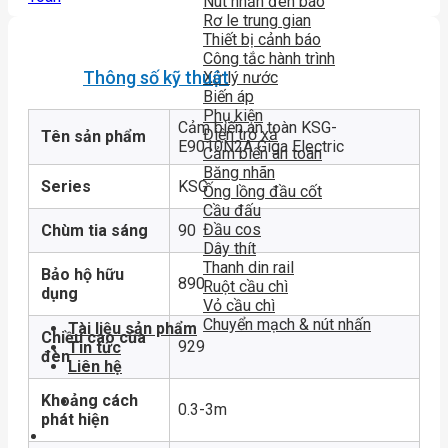
Nút nhấn đèn báo
Rơ le trung gian
Thiết bị cảnh báo
Công tắc hành trình
Thông số kỹ thuật
Xử lý nước
Biến áp
Phụ kiện
Cảm biến an toàn KSG-
Điện trở xả
Tên sản phẩm
E9010N2A Giga Electric
Cảm biến an toàn
Băng nhãn
Series
KSG
Ống lồng đầu cốt
Cầu đấu
Đầu cos
Chùm tia sáng
90
Dây thít
Thanh din rail
Bảo hộ hữu
890
Ruột cầu chì
dụng
Vỏ cầu chì
Chuyển mạch & nút nhấn
Tài liệu sản phẩm
Chiều cao của
929
Tin tức
đèn
Liên hệ
Khoảng cách
0.3-3m
phát hiện