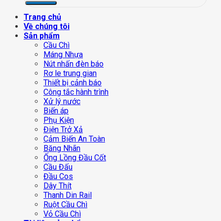
Trang chủ
Về chúng tôi
Sản phẩm
Cầu Chì
Máng Nhựa
Nút nhấn đèn báo
Rơ le trung gian
Thiết bị cảnh báo
Công tắc hành trình
Xử lý nước
Biến áp
Phụ Kiện
Điện Trở Xả
Cảm Biến An Toàn
Băng Nhãn
Ống Lồng Đầu Cốt
Cầu Đấu
Đầu Cos
Dây Thít
Thanh Din Rail
Ruột Cầu Chì
Vỏ Cầu Chì