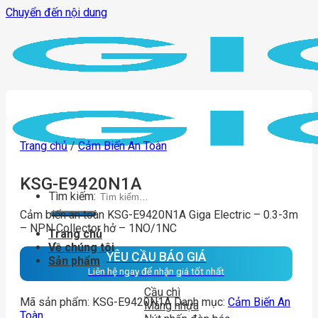
Chuyển đến nội dung
Trang chủ
/
Cảm Biến An Toàn
KSG-E9420N1A
Tìm kiếm:
Cảm biến an toàn KSG-E9420N1A Giga Electric – 0.3-3m
– NPN Collector hở – 1NO/1NC
Trang chủ
Về chúng tôi
YÊU CẦU BÁO GIÁ
Sản phẩm
Liên hệ ngay để nhận giá tốt nhất
Cầu chì
Mã sản phẩm:
KSG-E9420N1A
Danh mục:
Cảm Biến An
Máng nhựa
Toàn