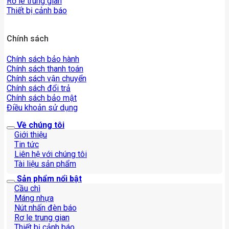
Rơ le trung gian
Thiết bị cảnh báo
Chính sách
Chính sách bảo hành
Chính sách thanh toán
Chính sách vận chuyển
Chính sách đổi trả
Chính sách bảo mật
Điều khoản sử dụng
Về chúng tôi
Giới thiệu
Tin tức
Liên hệ với chúng tôi
Tài liệu sản phẩm
Sản phẩm nổi bật
Cầu chì
Máng nhựa
Nút nhấn đèn báo
Rơ le trung gian
Thiết bị cảnh báo