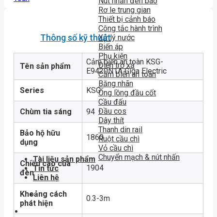
Nút nhấn đèn báo
Rơ le trung gian
Thiết bị cảnh báo
Công tắc hành trình
Thông số kỹ thuật
Xử lý nước
Biến áp
Phụ kiện
Cảm biến an toàn KSG-
Điện trở xả
Tên sản phẩm
E9420N1A Giga Electric
Cảm biến an toàn
Băng nhãn
Series
KSG
Ống lồng đầu cốt
Cầu đấu
Đầu cos
Chùm tia sáng
94
Dây thít
Thanh din rail
Bảo hộ hữu
1860
Ruột cầu chì
dụng
Vỏ cầu chì
Chuyển mạch & nút nhấn
Tài liệu sản phẩm
Chiều cao của
1904
Tin tức
đèn
Liên hệ
Khoảng cách
0.3-3m
phát hiện