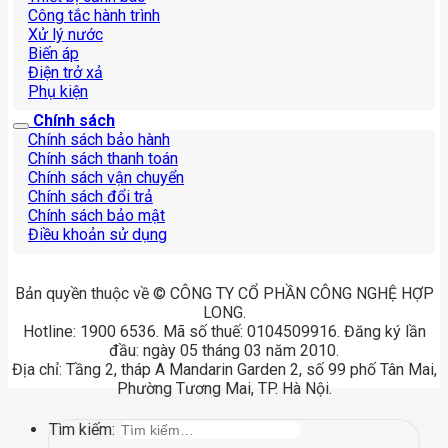
Công tắc hành trình
Xử lý nước
Biến áp
Điện trở xả
Phụ kiện
Chính sách
Chính sách bảo hành
Chính sách thanh toán
Chính sách vận chuyển
Chính sách đổi trả
Chính sách bảo mật
Điều khoản sử dụng
Bản quyền thuộc về © CÔNG TY CỔ PHẦN CÔNG NGHỆ HỢP
LONG.
Hotline: 1900 6536. Mã số thuế: 0104509916. Đăng ký lần
đầu: ngày 05 tháng 03 năm 2010.
Địa chỉ: Tầng 2, tháp A Mandarin Garden 2, số 99 phố Tân Mai,
Phường Tương Mai, TP. Hà Nội.
Tìm kiếm: