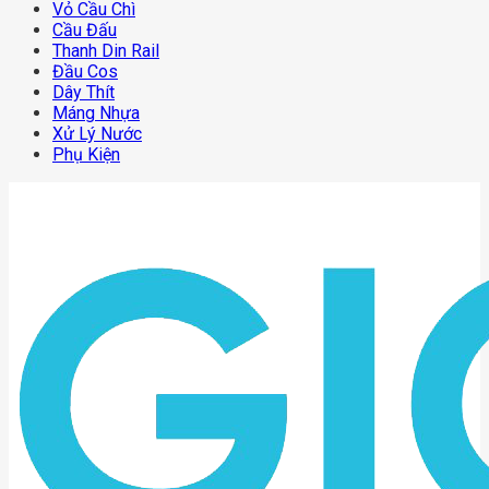
Vỏ Cầu Chì
Cầu Đấu
Thanh Din Rail
Đầu Cos
Dây Thít
Máng Nhựa
Xử Lý Nước
Phụ Kiện