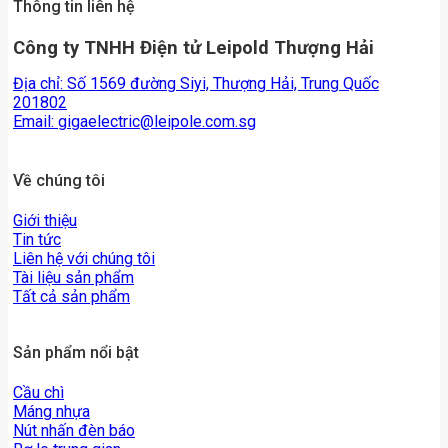
Thông tin liên hệ
Công ty TNHH Điện tử Leipold Thượng Hải
Địa chỉ: Số 1569 đường Siyi, Thượng Hải, Trung Quốc
201802
Email:
gigaelectric@leipole.com.sg
Về chúng tôi
Giới thiệu
Tin tức
Liên hệ với chúng tôi
Tài liệu sản phẩm
Tất cả sản phẩm
Sản phẩm nổi bật
Cầu chì
Máng nhựa
Nút nhấn đèn báo