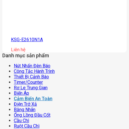
KSG-E2610N1A
Liên hệ
Danh mục sản phẩm
Nút Nhấn Đèn Báo
Công Tắc Hành Trình
Thiết Bị Cảnh Báo
Timer/counter
Rơ Le Trung Gian
Biến Áp
Cảm Biến An Toàn
Điện Trở Xả
Băng Nhãn
Ống Lồng Đầu Cốt
Cầu Chì
Ruột Cầu Chì