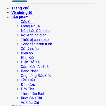
Trang chủ
Về chúng tôi
Sản phẩm
Cầu Chì
Máng Nhựa
Nút nhấn đèn báo
Rơ le trung gian
Thiết bị cảnh báo
Công tắc hành trình
Xử lý nước
Biến áp
Phụ Kiện
Điện Trở Xả
Cảm Biến An Toàn
Băng Nhãn
Ống Lồng Đầu Cốt
Cầu Đấu
Đầu Cos
Dây Thít
Thanh Din Rail
Ruột Cầu Chì
Vỏ Cầu Chì