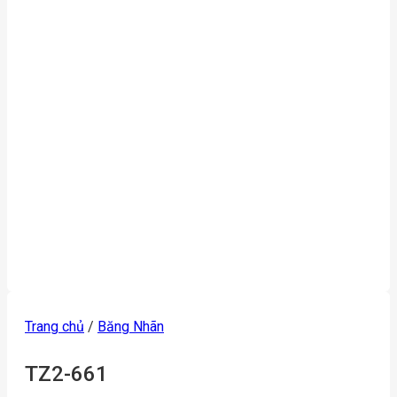
Trang chủ
/
Băng Nhãn
TZ2-661