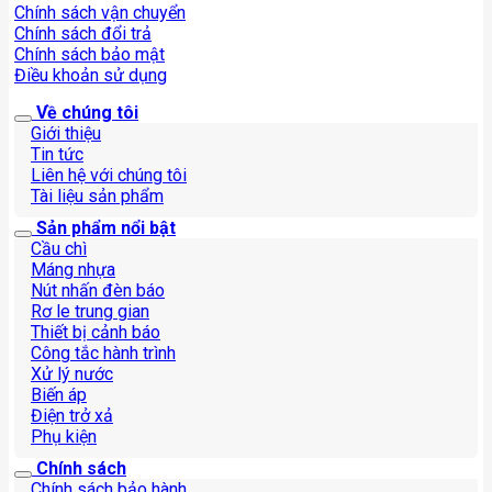
Chính sách vận chuyển
Chính sách đổi trả
Chính sách bảo mật
Điều khoản sử dụng
Về chúng tôi
Giới thiệu
Tin tức
Liên hệ với chúng tôi
Tài liệu sản phẩm
Sản phẩm nổi bật
Cầu chì
Máng nhựa
Nút nhấn đèn báo
Rơ le trung gian
Thiết bị cảnh báo
Công tắc hành trình
Xử lý nước
Biến áp
Điện trở xả
Phụ kiện
Chính sách
Chính sách bảo hành