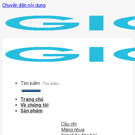
Chuyển đến nội dung
Tìm kiếm:
Trang chủ
Về chúng tôi
Sản phẩm
Cầu chì
Máng nhựa