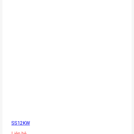
SS12KW
Liên hệ