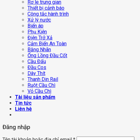
Rơ le trung gian
Thiết bị cảnh báo
Công tắc hành trình
Xử lý nước
Biến áp
Phụ Kiện
Điện Trở Xả
Cảm Biến An Toàn
Băng Nhãn
Ống Lồng Đầu Cốt
Cầu Đấu
Đầu Cos
Dây Thít
Thanh Din Rail
Ruột Cầu Chì
Vỏ Cầu Chì
Tài liệu sản phẩm
Tin tức
Liên hệ
Đăng nhập
Tên tài khoản hoặc địa chỉ email
*