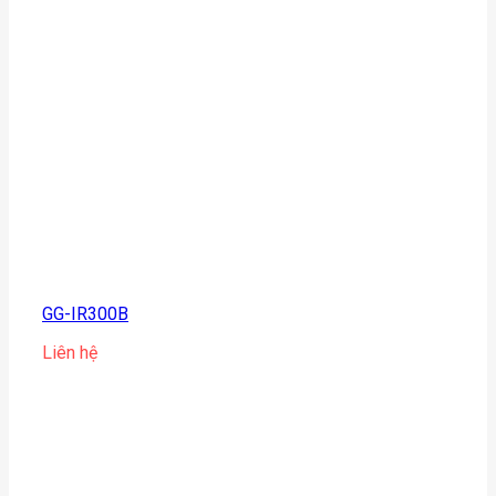
GG-IR300B
Liên hệ