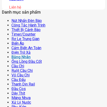
Liên hệ
Danh mục sản phẩm
Nút Nhấn Đèn Báo
Công Tắc Hành Trình
Thiết Bị Cảnh Báo
Timer/counter
Rơ Le Trung Gian
Biến Áp
Cảm Biến An Toàn
Điện Trở Xả
Băng Nhãn
Ống Lồng Đầu Cốt
Cầu Chì
Ruột Cầu Chì
Vỏ Cầu Chì
Cầu Đấu
Thanh Din Rail
Đầu Cos
Dây Thít
Máng Nhựa
Xử Lý Nước
Phụ Kiện