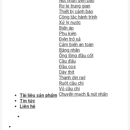
Nút nhấn đèn báo
Rơ le trung gian
Thiết bị cảnh báo
Công tắc hành trình
Xử lý nước
Biến áp
Phụ kiện
Điện trở xả
Cảm biến an toàn
Băng nhãn
Ống lồng đầu cốt
Cầu đấu
Đầu cos
Dây thít
Thanh din rail
Ruột cầu chì
Vỏ cầu chì
Chuyển mạch & nút nhấn
Tài liệu sản phẩm
Tin tức
Liên hệ